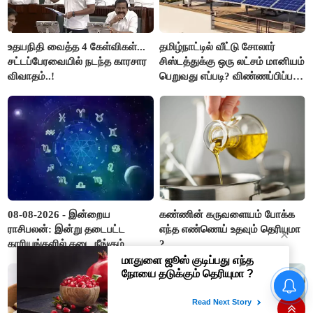
உதயநிதி வைத்த 4 கேள்விகள்...
தமிழ்நாட்டில் வீட்டு சோலார்
சட்டப்பேரவையில் நடந்த காரசார
சிஸ்டத்துக்கு ஒரு லட்சம் மானியம்
விவாதம்..!
பெறுவது எப்படி? விண்ணப்பிப்பது
எப்படி?
08-08-2026 - இன்றைய
கண்ணின் கருவளையம் போக்க
ராசிபலன்: இன்று தடைபட்ட
எந்த எண்ணெய் உதவும் தெரியுமா
காரியங்களில் தடை நீங்கும்.
?
பணவரத்து எதிர்பார்த்தபடி
இருக்கும். ஆன்மீக எண்ணம்
மாதம் ரூ.3,000 பென்ஷன் தரும்
அதிகரிக்கும்..!
மத்திய அரசின் திட்டம்! நாகை
மாவட்ட தொழிலாளர்களுக்கு