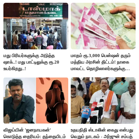
புறக்கணிப்பு..!
மது பிரியர்களுக்கு அடுத்த
மாதம் ரூ.3,000 பென்ஷன் தரும்
ஷாக்..! மது பாட்டிலுக்கு ரூ.20
மத்திய அரசின் திட்டம்! நாகை
உயர்கிறது..!
மாவட்ட தொழிலாளர்களுக்கு
ஆட்சியர் வெளியிட்ட சூப்பர்
செய்தி!
விஜய்யின் 'ஜனநாயகன்'
உதயநிதி ஸ்டாலின் கைது என்பது
கொடுத்த தைரியம்: தந்தையிடம்
வெறும் நாடகம் - அர்ஜுன் சம்பத்