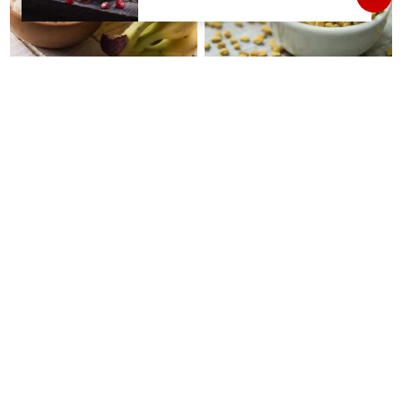
ஆட்சியர் வெளியிட்ட சூப்பர்
செய்தி!
வாழைப்பழ மசியலை தினமும்
சுகர் பேஷண்டுகள் வெந்தயத்தை
முகத்தில் பூசினால் என்னாகும்
எப்படி சாப்பிடணும் தெரியுமா ?
தெரியுமா ?
வெத்தலை சாப்பிட்டால்எந்த
அடிக்கடி ரோஜாப்பூவை
சிக்கலுக்கு சிறந்த நிவாரணியாக
சாப்பிடுவதால் எந்த நோயிலிருந்து
இருக்கும் தெரியுமா ?
காக்கும் தெரியுமா ?