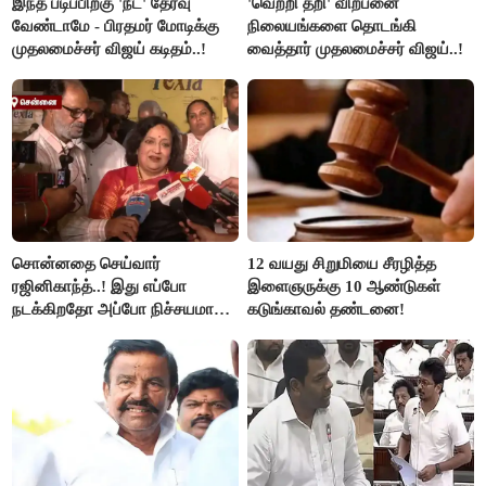
இந்த படிப்பிற்கு 'நீட்' தேர்வு
'வெற்றி தறி' விற்பனை
வேண்டாமே - பிரதமர் மோடிக்கு
நிலையங்களை தொடங்கி
முதலமைச்சர் விஜய் கடிதம்..!
வைத்தார் முதலமைச்சர் விஜய்..!
சொன்னதை செய்வார்
12 வயது சிறுமியை சீரழித்த
ரஜினிகாந்த்..! இது எப்போ
இளைஞருக்கு 10 ஆண்டுகள்
நடக்கிறதோ அப்போ நிச்சயமாக
கடுங்காவல் தண்டனை!
ரஜினி ₹1 கோடி தருவார் - லதா
ரஜினிகாந்த்..!