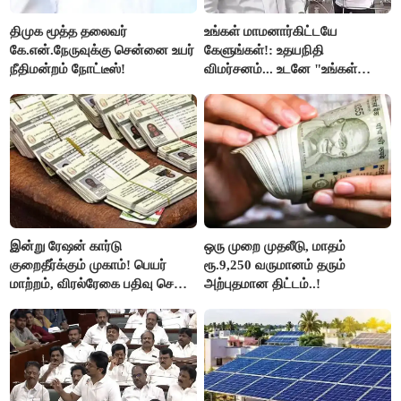
திமுக மூத்த தலைவர்
உங்கள் மாமனார்கிட்டயே
கே.என்.நேருவுக்கு சென்னை உயர்
கேளுங்கள்!: உதயநிதி
நீதிமன்றம் நோட்டீஸ்!
விமர்சனம்... உடனே "உங்கள்
அப்பாவிடம் கேளுங்கள்" என
ஆதவ் அர்ஜுனா பதிலடி!
இன்று ரேஷன் கார்டு
ஒரு முறை முதலீடு, மாதம்
குறைதீர்க்கும் முகாம்! பெயர்
ரூ.9,250 வருமானம் தரும்
மாற்றம், விரல்ரேகை பதிவு செய்ய
அற்புதமான திட்டம்..!
அரிய வாய்ப்பு!