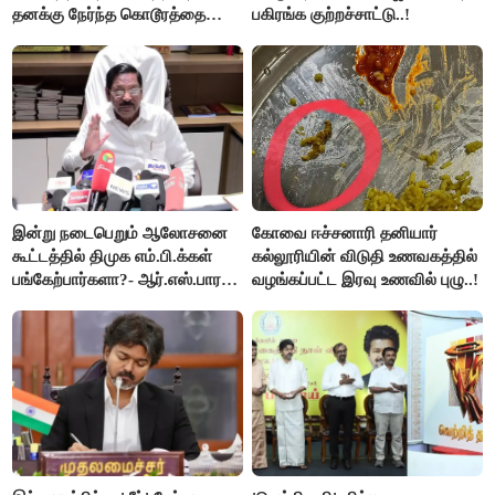
தனக்கு நேர்ந்த கொடூரத்தை
பகிரங்க குற்றச்சாட்டு..!
கூறிய சிறுமி!
இன்று நடைபெறும் ஆலோசனை
கோவை ஈச்சனாரி தனியார்
கூட்டத்தில் திமுக எம்.பி.க்கள்
கல்லூரியின் விடுதி உணவகத்தில்
பங்கேற்பார்களா?- ஆர்.எஸ்.பாரதி
வழங்கப்பட்ட இரவு உணவில் புழு..!
விளக்கம்..!