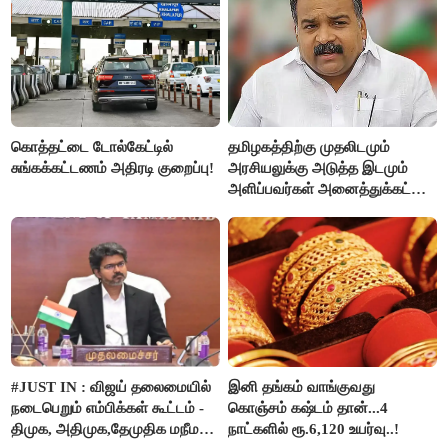
கொத்தட்டை டோல்கேட்டில்
தமிழகத்திற்கு முதலிடமும்
சுங்கக்கட்டணம் அதிரடி குறைப்பு!
அரசியலுக்கு அடுத்த இடமும்
அளிப்பவர்கள் அனைத்துக்கட்சி
கூட்டத்தில் நிச்சயம்
பங்கேற்பார்கள் - மாணிக்கம்
தாகூர்..!!
#JUST IN : விஜய் தலைமையில்
இனி தங்கம் வாங்குவது
நடைபெறும் எம்பிக்கள் கூட்டம் -
கொஞ்சம் கஷ்டம் தான்...4
திமுக, அதிமுக,தேமுதிக மநீம
நாட்களில் ரூ.6,120 உயர்வு..!