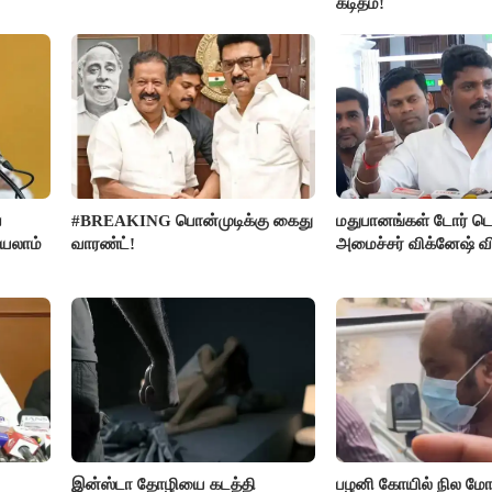
கடிதம்!
ை
#BREAKING பொன்முடிக்கு கைது
மதுபானங்கள் டோர் டெ
்யலாம்
வாரண்ட்!
அமைச்சர் விக்னேஷ் வ
இன்ஸ்டா தோழியை கடத்தி
பழனி கோயில் நில மோச