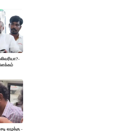
லிவரியா?-
ிளக்கம்
டி வழக்கு -