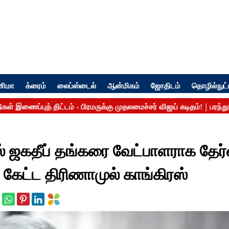
னிமா
க்ரைம்
லைப்ஸ்டைல்
ஆன்மிகம்
ஜோதிடம்
தொழில்நுட்
 ஜகதீப் தங்கரை வேட்பாளராக தேர்
ி கேட்ட திரிணாமுல் காங்கிரஸ்