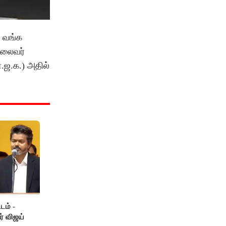
ு வங்க
தலைவர்
.ஜ.க.) அதில்
டம் -
ர் விஜய்