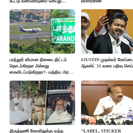
கூட்டு வன்கொடுமை செய்து
விசாரணை
கொலை செய்த கொடூரம்
பரந்தூர் விமான நிலைய திட்டம்
#JUSTIN முதல்வர் கோப்ப
தொடர்கிறதா அல்லது
ஆகஸ்ட் 31 வரை பதிவு செய
கைவிடப்படுகிறதா?- மத்திய அரசு
விளக்கம்
திருத்தணி கோவிலுக்கு வந்த
“LABEL, STICKER