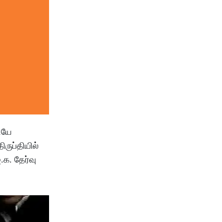
ையே
ிருப்தியில்
க. தேர்வு