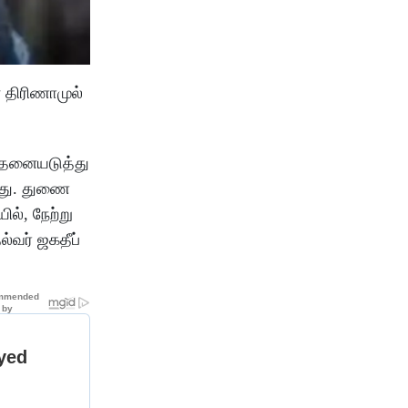
 திரிணாமுல்
இதனையடுத்து
்ளது. துணை
ல், நேற்று
்வர் ஜகதீப்