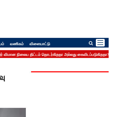
பம்
வணிகம்
விளையாட்டு
வு