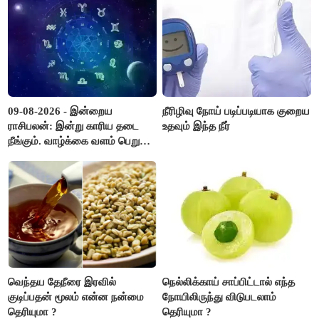
09-08-2026 - இன்றைய
நீரிழிவு நோய் படிப்படியாக குறைய
ராசிபலன்: இன்று காரிய தடை
உதவும் இந்த நீர்
நீங்கும். வாழ்க்கை வளம் பெறும்.
எதிரில் இருப்பவர்களை
எடைபோடுவது நல்லது..!
வெந்தய தேநீரை இரவில்
நெல்லிக்காய் சாப்பிட்டால் எந்த
குடிப்பதன் மூலம் என்ன நன்மை
நோயிலிருந்து விடுபடலாம்
தெரியுமா ?
தெரியுமா ?