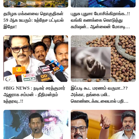
தமிழக மக்களவை தொகுதிகள்
புதுசு புதுசா யோசிக்கிறாங்க..!!
59 ஆக உயரும்: உத்தேச பட்டியல்
வங்கி கணக்கை கொடுத்து
இதோ!
கமிஷன்.. ஆன்லைன் மோசடி
கும்பலுக்கு உதவிய வாலிபர்
கைது..!!
#BIG NEWS : நடிகர் சரத்குமார்
இப்படி கூட மரணம் வருமா..??
ஆஜராக சம்மன் - நீதிமன்றம்
அக்கா, தங்கை பலி..
உத்தரவு..!!
கொண்டைக்கடலையால் பறிபோன
உயிர்கள்..!!