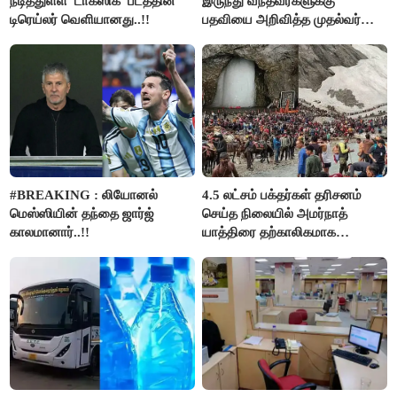
நடித்துள்ள 'டாக்‌ஸிக்' படத்தின்
இருந்து வந்தவர்களுக்கு
டிரெய்லர் வெளியானது..!!
பதவியை அறிவித்த முதல்வர்
விஜய்..!!
#BREAKING : லியோனல்
4.5 லட்சம் பக்தர்கள் தரிசனம்
மெஸ்ஸியின் தந்தை ஜார்ஜ்
செய்த நிலையில் அமர்நாத்
காலமானார்..!!
யாத்திரை தற்காலிகமாக
நிறுத்தம்..!!