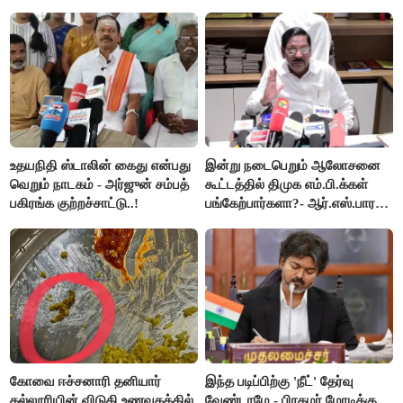
ஆட்சியர் வெளியிட்ட சூப்பர்
கூறிய சிறுமி!
செய்தி!
உதயநிதி ஸ்டாலின் கைது என்பது
இன்று நடைபெறும் ஆலோசனை
வெறும் நாடகம் - அர்ஜுன் சம்பத்
கூட்டத்தில் திமுக எம்.பி.க்கள்
பகிரங்க குற்றச்சாட்டு..!
பங்கேற்பார்களா?- ஆர்.எஸ்.பாரதி
விளக்கம்..!
கோவை ஈச்சனாரி தனியார்
இந்த படிப்பிற்கு 'நீட்' தேர்வு
கல்லூரியின் விடுதி உணவகத்தில்
வேண்டாமே - பிரதமர் மோடிக்கு