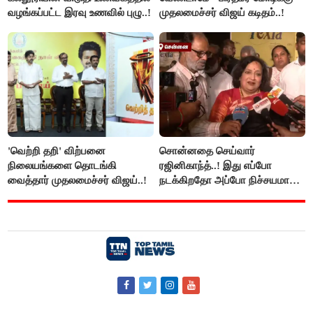
வழங்கப்பட்ட இரவு உணவில் புழு..!
முதலமைச்சர் விஜய் கடிதம்..!
'வெற்றி தறி' விற்பனை
சொன்னதை செய்வார்
நிலையங்களை தொடங்கி
ரஜினிகாந்த்..! இது எப்போ
வைத்தார் முதலமைச்சர் விஜய்..!
நடக்கிறதோ அப்போ நிச்சயமாக
ரஜினி ₹1 கோடி தருவார் - லதா
ரஜினிகாந்த்..!