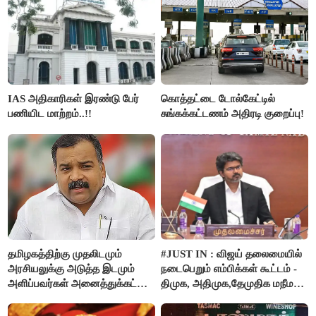
IAS அதிகாரிகள் இரண்டு பேர்
கொத்தட்டை டோல்கேட்டில்
பணியிட மாற்றம்..!!
சுங்கக்கட்டணம் அதிரடி குறைப்பு!
தமிழகத்திற்கு முதலிடமும்
#JUST IN : விஜய் தலைமையில்
அரசியலுக்கு அடுத்த இடமும்
நடைபெறும் எம்பிக்கள் கூட்டம் -
அளிப்பவர்கள் அனைத்துக்கட்சி
திமுக, அதிமுக,தேமுதிக மநீம
கூட்டத்தில் நிச்சயம்
புறக்கணிப்பு..!
பங்கேற்பார்கள் - மாணிக்கம்