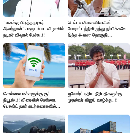
"எனக்கு பிடித்த நடிகர்
டெல்டா விவசாயிகளின்
அவர்தான்"- மகுடம் பட விழாவில்
போராட்டத்திலிருந்து தப்பிக்கவே
நடிகர் விஷால் பேச்சு..!!
இந்த அவசர தொகுதி
மறுவரையறை நாடகத்தை
அரங்கேற்றுகிறார் முதலமைச்சர் -
திமுக ஐடி விங்..!!
சென்னை மக்களுக்கு குட்
ஐகோர்ட் புதிய நீதிபதிகளுக்கு
நியூஸ்..!! விரைவில் மெரினா,
முதல்வர் விஜய் வாழ்த்து..!!
பெசன்ட் நகர் கடற்கரைகளில்
இலவச Wi-Fi வசதி..!!