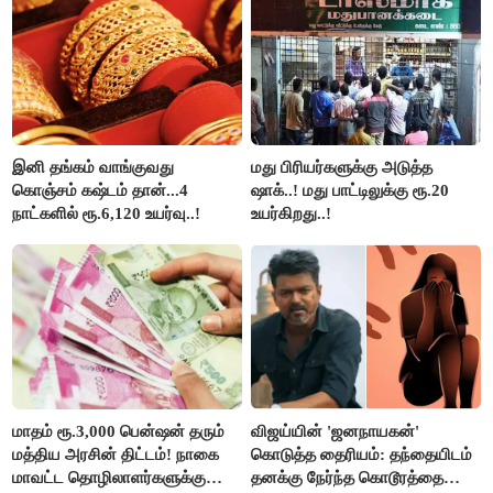
தாகூர்..!!
இனி தங்கம் வாங்குவது
மது பிரியர்களுக்கு அடுத்த
கொஞ்சம் கஷ்டம் தான்...4
ஷாக்..! மது பாட்டிலுக்கு ரூ.20
நாட்களில் ரூ.6,120 உயர்வு..!
உயர்கிறது..!
மாதம் ரூ.3,000 பென்ஷன் தரும்
விஜய்யின் 'ஜனநாயகன்'
மத்திய அரசின் திட்டம்! நாகை
கொடுத்த தைரியம்: தந்தையிடம்
மாவட்ட தொழிலாளர்களுக்கு
தனக்கு நேர்ந்த கொடூரத்தை