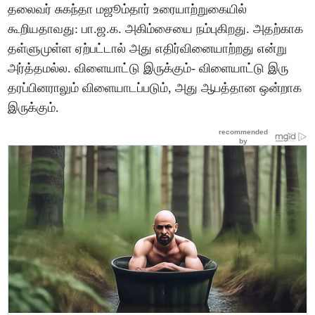
தலைவர் சுகந்தா மஜூம்தார் உரையாற்றுகையில்
கூறியதாவது: பா.ஜ.க. அகிம்சையை நம்புகிறது. அதற்காக
தள்ளுமுள்ள ஏற்பட்டால் அது எதிர்வினையாற்றது என்று
அர்த்தமல்ல. விளையாட்டு இருக்கும்- விளையாட்டு இரு
தரப்பினராலும் விளையாடப்படும், அது ஆபத்தான ஒன்றாக
இருக்கும்.