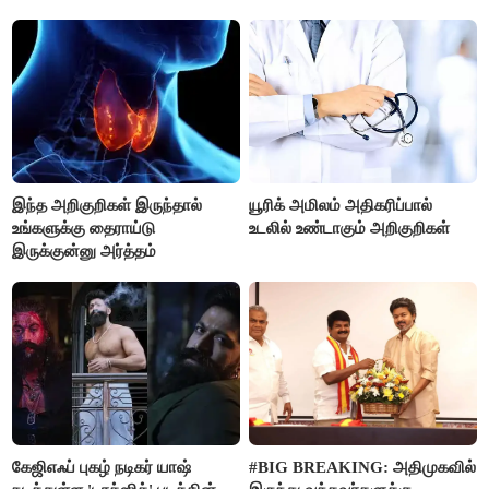
இந்த அறிகுறிகள் இருந்தால்
யூரிக் அமிலம் அதிகரிப்பால்
உங்களுக்கு தைராய்டு
உடலில் உண்டாகும் அறிகுறிகள்
இருக்குன்னு அர்த்தம்
கேஜிஎஃப் புகழ் நடிகர் யாஷ்
#BIG BREAKING: அதிமுகவில்