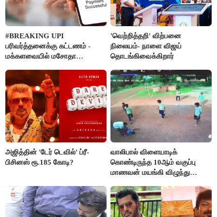
#BREAKING UPI
'வெற்றித்தறி' விற்பனை
பரிவர்த்தனைக்கு கட்டணம் -
நிலையம்- நாளை விஜய்
மக்களவையில் மசோதா
தொடங்கிவைக்கிறார்
நிறைவேற்றம்!
அஜித்தின் 'டேர் டெவில்' ப்ரீ-
வாலிபால் விளையாடிக்
பிசினஸ் ரூ.185 கோடி?
கொண்டிருந்த 10ஆம் வகுப்பு
மாணவன் மயங்கி விழுந்து
உயிரிழப்பு