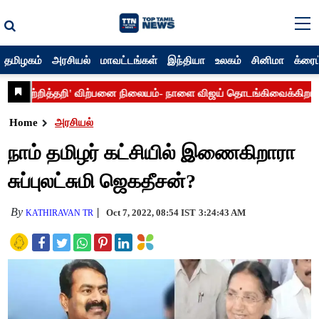
தமிழகம்
அரசியல்
மாவட்டங்கள்
இந்தியா
உலகம்
சினிமா
க்ரைம
Home
அரசியல்
நாம் தமிழர் கட்சியில் இணைகிறாரா
சுப்புலட்சுமி ஜெகதீசன்?
By
Oct 7, 2022, 08:54 IST
3:24:43 AM
KATHIRAVAN TR