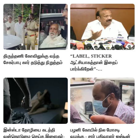
திருத்தணி கோவிலுக்கு வந்த
“LABEL, STICKER
சேகர்பாபு கார் தடுத்து நிறுத்தம்
ஆட்சியாகத்தான் இதைப்
பார்க்கிறேன்”-
எம்.ஆர்.கே.பன்னீர்செல்வம்
இன்ஸ்டா தோழியை கடத்தி
பழனி கோயில் நில மோசடி
வன்கொடுமை செய்த இளைஞர்-
வழக்கு - சார் பதிவாளர் ஜஸ்டின்