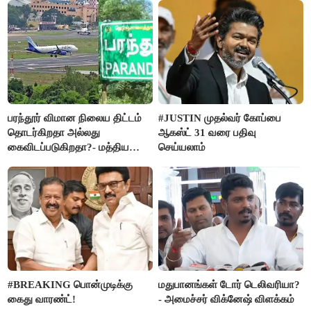
பரந்தூர் விமான நிலைய திட்டம்
#JUSTIN முதல்வர் கோப்பை
தொடர்கிறதா அல்லது
ஆகஸ்ட் 31 வரை பதிவு
கைவிடப்படுகிறதா?- மத்திய
செய்யலாம்
அரசு விளக்கம்
#BREAKING பொன்முடிக்கு
மதுபானங்கள் டோர் டெலிவரியா?
கைது வாரண்ட்!
- அமைச்சர் விக்னேஷ் விளக்கம்