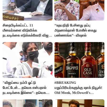
சிறைபிடிக்கப்பட்ட 11
“உதயநிதி பேசினது தப்பு
மீனவர்களை விடுவிக்க
அதனால்தான் போலீஸ் கைது
நடவடிக்கை எடுக்கக்கோரி விஜய்
பண்ணாங்க”- விஷால்
கடிதம்
"விஜய்யை நம்பி ஓட்டு
#BREAKING
போட்டேன்... தவெக என்பதால்
மதுப்பிரியர்களுக்கு ஷாக் நியூஸ்!
நடவடிக்கை இல்லை”- தவெக
Old Monk, McDowell's
நிர்வாகியால் பாதிக்கப்பட்ட பெண்
மதுபானங்களை விற்பனை செய்ய
கதறல்
FSSAI தடை