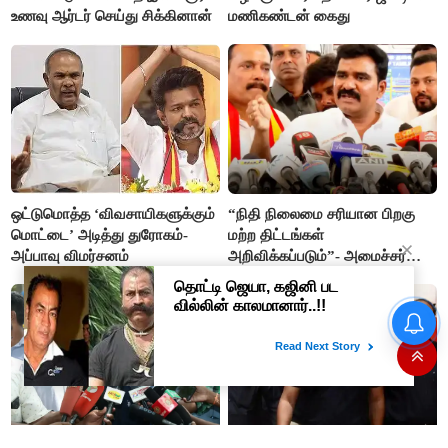
உணவு ஆர்டர் செய்து சிக்கினான்
மணிகண்டன் கைது
ஒட்டுமொத்த ‘விவசாயிகளுக்கும்
“நிதி நிலைமை சரியான பிறகு
மொட்டை’ அடித்து துரோகம்-
மற்ற திட்டங்கள்
அப்பாவு விமர்சனம்
அறிவிக்கப்படும்”- அமைச்சர்
நிர்மல்குமார் விளக்கம்