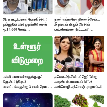
அரசு ஊழியர்கள் பேரதிர்ச்சி..!
நான் என்னமோ நினைச்சேன்...
ஓய்வூதிய நிதி ஒதுக்கீடு சுமார்
இதுதான் விஜய் அரசின்
ரூ.14,000 கோடி
புரட்சிகரமான திட்டமா? -
குறைக்கப்பட்டுள்ளது..!
ஆர்.பி.உதயகுமார்..!
பள்ளி மாணவர்களுக்கு குட்
தவெக அரசின் பட்ஜெட்டுக்கு
நியூஸ்..! இந்த 2
கவுண்டம்பாளையம் MLA
மாவட்டங்களுக்கு 3 நாள் தொடர்
கனிமொழி சந்தோஷ் புகழாரம்..!!
விடுமுறை..!