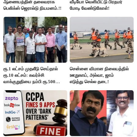
ஆணையத்தின் தலைவராக
வீடியோ வெளியிட்டு பிரதமர்
பெலிக்ஸ் ஜெரால்டு நியமனம்.!!
மோடி வேண்டுகோள்!
ரூ.1 லட்சம் முதலீடு செய்தால்
சென்னை விமான நிலையத்தில்
ரூ.10 லட்சம்: கவர்ச்சி
ஊறுகாய், அல்வா, ஜாம்
வாக்குறுதியை நம்பி ரூ.500
எடுத்து செல்ல தடை!
கோடியை இழந்த திருப்பூர்
மக்கள்!