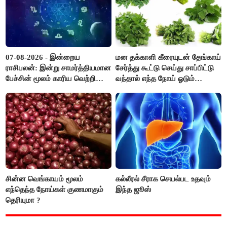
07-08-2026 - இன்றைய
மன தக்காளி கீரையுடன் தேங்காய்
ராசிபலன்: இன்று சாமர்த்தியமான
சேர்த்து கூட்டு செய்து சாப்பிட்டு
பேச்சின் மூலம் காரிய வெற்றி
வந்தால் எந்த நோய் ஓடும்
உண்டாகும். அடுத்தவரை நம்பி
தெரியுமா ?
பொறுப்புகளை ஒப்படைப்பதில்
கவனம் தேவை..!
சின்ன வெங்காயம் மூலம்
கல்லீரல் சீராக செயல்பட உதவும்
எந்தெந்த நோய்கள் குணமாகும்
இந்த ஜூஸ்
தெரியுமா ?