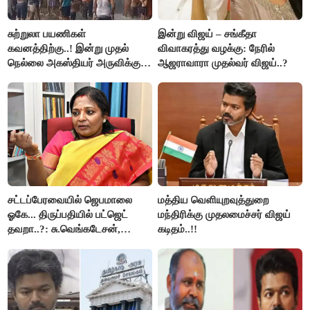
சுற்றுலா பயணிகள்
இன்று விஜய் – சங்கீதா
கவனத்திற்கு..! இன்று முதல்
விவாகரத்து வழக்கு: நேரில்
நெல்லை அகஸ்தியர் அருவிக்கு
ஆஜராவாரா முதல்வர் விஜய்..?
செல்ல தடை..!
சட்டப்பேரவையில் ஜெபமாலை
மத்திய வெளியுறவுத்துறை
ஓகே... திருப்பதியில் பட்ஜெட்
மந்திரிக்கு முதலமைச்சர் விஜய்
தவறா..?: சு.வெங்கடேசன்,
கடிதம்..!!
திருமாவளவனுக்கு தமிழிசை
கேள்வி..!