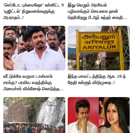
'செப்டோ, புக்மைஷோ' உள்ளிட்ட 9
இது வெறும் அரசியல்
'டிஜிட்டல்' நிறுவனங்களுக்கு
பழிவாங்கும் செயலாக தான்
அபராதம்..!
தெரிகிறது பி.ஆர் சுந்தர் கைதிற்கு
சீமான் கடும் கண்டனம்..!
வீட்டுக்கே வருமா டாஸ்மாக்
இந்த மாவட்டத்திற்கு ஆக. 10-ந்
சரக்கு? பரவிய வதந்திக்கு
தேதி உள்ளூர் விடுமுறை..!
அமைச்சர் விக்னேஷ் கொடுத்த
விளக்கம்!