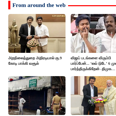
From around the web
அறநிலைத்துறை அதிரடியால் ரூ.9
விஜய் படங்களை விரும்பி
கோடி பாக்கி வசூல்
பார்ப்பேன்... ‘லவ் டுடே’ 6 ம
பார்த்திருக்கிறேன்- திமுக
எம்.எல்.ஏ.நெகிழ்ச்சி