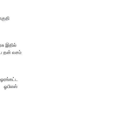
ொகுதி
சு இதில்
யை தன் வசம்
 ஓரங்கட்ட
். ஓபிஎஸ்