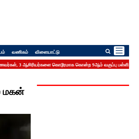
பம்
வணிகம்
விளையாட்டு
் மகன்