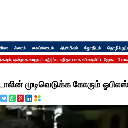
னிமா
க்ரைம்
லைப்ஸ்டைல்
ஆன்மிகம்
ஜோதிடம்
தொழில்நுட்
டாலின் முடிவெடுக்க கோரும் ஓபிஎஸ