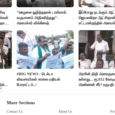
ிவு
“ஊழலை ஒழித்ததால் டாஸ்மாக்
இப்போது நடக்கும் ஆட்ச
ங்கள்
வருமானம் அதிகரித்தது”-
ஜெயலலிதா ஆட்சிதான்
லதா
அமைச்சர் விக்னேஷ்
சட்டமன்றத்தில் அமைச
அர்ஜுனா அதிரடி பேச்ச
#BIG NEWS : டெல்டா
அரசின் நிதி அரைகு
விவசாயிகள் சாலை மறியல்
உள்ளது... ரூ.832 கோடிய
ில்
போராட்டம்..!
அண்ணன் சீர்? ரகுபதி 
More Sections
Contact Us
About Us
Pri