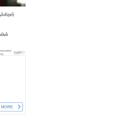
்கிறார்
லின்