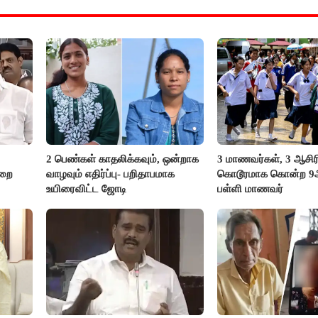
2 பெண்கள் காதலிக்கவும், ஒன்றாக
3 மாணவர்கள், 3 ஆசி
ுறை
வாழவும் எதிர்ப்பு- பறிதாபமாக
கொடூரமாக கொன்ற 9ஆம
உயிரைவிட்ட ஜோடி
பள்ளி மாணவர்