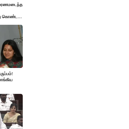
் மரணமடைந்த
்து கொண்ட
ுப்பம்!
ாங்கிய