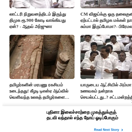
லாட்டரி நிறுவனத்திடம் இருந்து
CM விஜய்க்கு ஒரு தலைகுன
திமுக ரூ.900 கோடி வாங்கியது
ஏற்பட்டால் தமிழக மக்கள் நா
ஏன்? - ஆதவ் அர்ஜுனா
சும்மா இருப்போமா?- பிரேம
விஜயகாந்த்
தமிழர்களின் மரபணு ரகசியம்
யாருடைய ஆட்சியில் அம்மா
உடைந்தது! கீழடி டிஎன்ஏ ஆய்வில்
உணவகம் நன்றாக
வெளிவந்த உலகத் தமிழர்களை
செயல்பட்டது..? சட்டமன்றத்த
மெய்சிலிர்க்க வைக்கும் உண்மை!
நடந்த காரசார விவாதம்..!