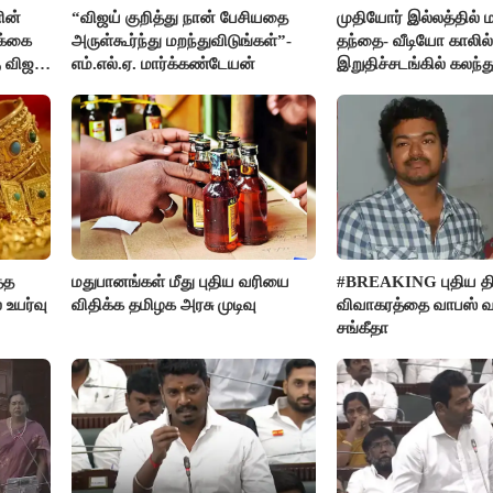
ின்
“விஜய் குறித்து நான் பேசியதை
முதியோர் இல்லத்தில
க்கை
அருள்கூர்ந்து மறந்துவிடுங்கள்”-
தந்தை- வீடியோ காலில்
 விஜய்
எம்.எல்.ஏ. மார்க்கண்டேயன்
இறுதிச்சடங்கில் கலந
மகள்கள்
்த
மதுபானங்கள் மீது புதிய வரியை
#BREAKING புதிய திர
 உயர்வு
விதிக்க தமிழக அரசு முடிவு
விவாகரத்தை வாபஸ் வ
சங்கீதா