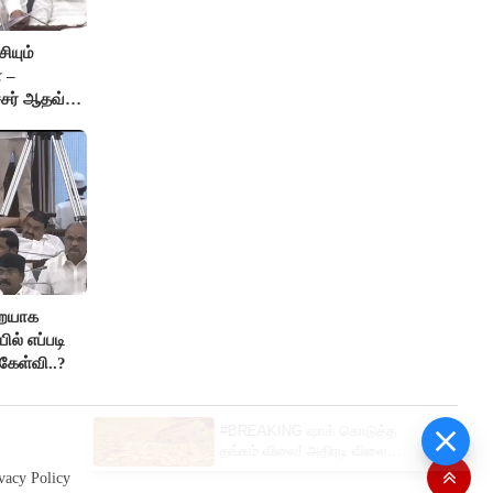
ியும்
 –
்சர் ஆதவ்
ு!
றையாக
ில் எப்படி
கேள்வி..?
#BREAKING ஷாக் கொடுத்த
தங்கம் விலை! அதிரடி விலை
உயர்வு
vacy Policy