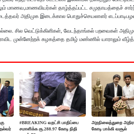
பயிலும் மாணவ,மாணவியர்கள் தாழ்த்தப்பட்ட சமுதாயத்தைச் சார்
ைத்தவர் அதிமுக இடைக்கால பொதுச்செயலாளர் எடப்பாடிபழன
ல்லை. சில வெட்டுக்கிளிகள், வேடந்தாங்கல் பறவைகள் அதிமு
ாவிட முன்னேற்றக் கழகத்தை தமிழ் மண்ணில் யாராலும் வீழ்த்
்கு
#BREAKING வறட்சி பாதிப்பை
அறநிலைத்துறை அதிரடி
தல்வர்
சமாளிக்க ரூ.288.97 கோடி நிதி
கோடி பாக்கி வசூல்