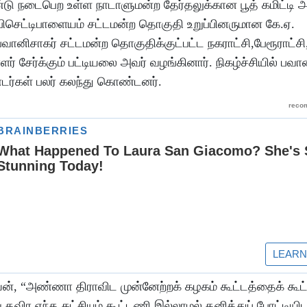
ண்டு நடைபெற உள்ள நாடாளுமன்ற தேர்தலுக்கான பூத் கமிட்டி 
ிசெட்டிபாளையம் சட்டமன்ற தொகுதி உறுப்பினருமான கே.ஏ.
ிசாகர் சட்டமன்ற தொகுதிக்குட்பட்ட நகராட்சி,பேரூராட்சி
் சேர்க்கும் பட்டியலை அவர் வழங்கினார். நிகழ்ச்சியில் பவா
்டர்கள் பலர் கலந்து கொண்டனர்.
யன், “அண்ணா திராவிட முன்னேற்றக் கழகம் கூட்டத்தைக் கூட்
 தவிர எந்த கட்சியும் கூட்டணி இல்லாமல் தனித்துப் போட்டியிட