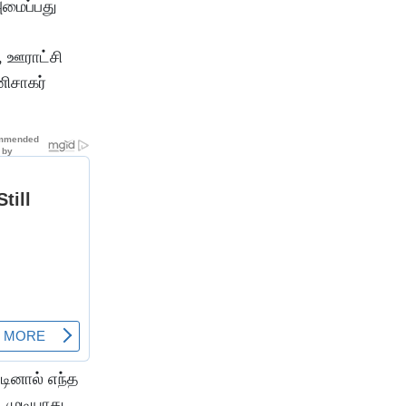
அமைப்பது
, ஊராட்சி
னிசாகர்
டினால் எந்த
 முடியாது.