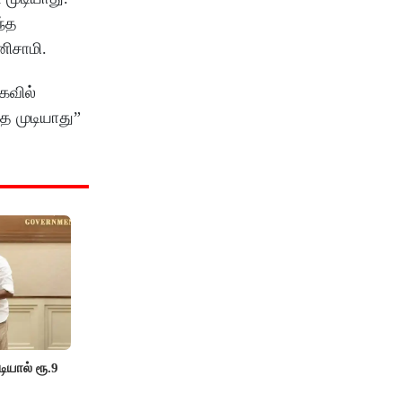
ந்த
ிசாமி.
கவில்
த முடியாது”
யால் ரூ.9