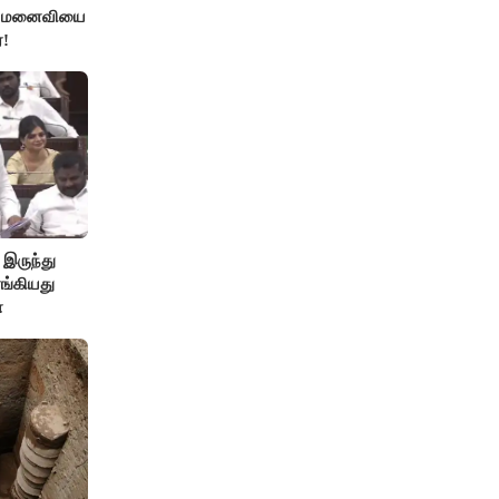
்த மனைவியை
!
 இருந்து
ங்கியது
ா