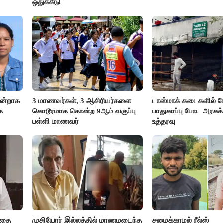
ஒதுக்கீடு
ஒன்றாக
3 மாணவர்கள், 3 ஆசிரியர்களை
டாஸ்மாக் கடைகளில் ப
க
கொடூரமாக கொன்ற 9ஆம் வகுப்பு
பாதுகாப்பு போட அரசுக்
பள்ளி மாணவர்
உத்தரவு
ியதை
முதியோர் இல்லத்தில் மரணமடைந்த
சமைக்காமல் ரீல்ஸ்