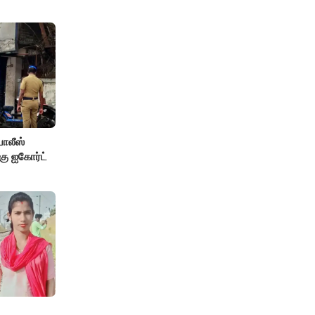
ோலீஸ்
கு ஐகோர்ட்