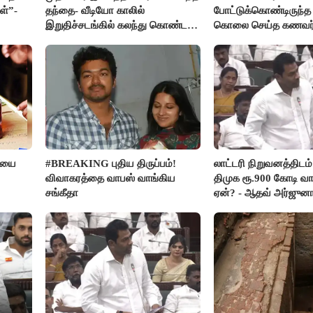
ள்”-
தந்தை- வீடியோ காலில்
போட்டுக்கொண்டிருந
இறுதிச்சடங்கில் கலந்து கொண்ட
கொலை செய்த கணவர்
மகள்கள்
ரியை
#BREAKING புதிய திருப்பம்!
லாட்டரி நிறுவனத்திடம்
விவாகரத்தை வாபஸ் வாங்கிய
திமுக ரூ.900 கோடி வா
சங்கீதா
ஏன்? - ஆதவ் அர்ஜுன