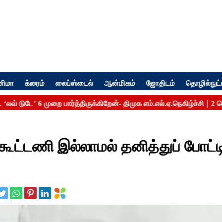
னிமா
க்ரைம்
லைப்ஸ்டைல்
ஆன்மிகம்
ஜோதிடம்
தொழில்நுட்
கூட்டணி இல்லாமல் தனித்துப் போட்ட