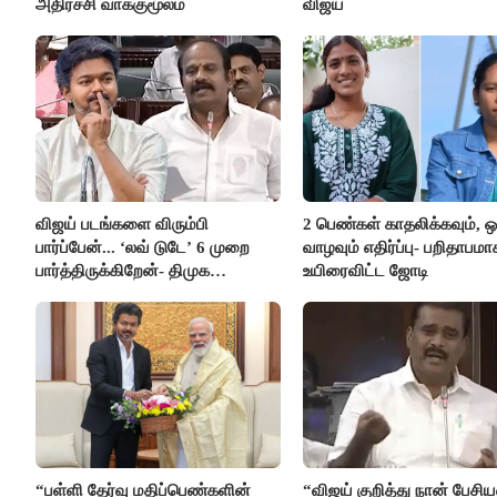
அதிர்ச்சி வாக்குமூலம்
விஜய்
விஜய் படங்களை விரும்பி
2 பெண்கள் காதலிக்கவும், 
பார்ப்பேன்... ‘லவ் டுடே’ 6 முறை
வாழவும் எதிர்ப்பு- பறிதாபமா
பார்த்திருக்கிறேன்- திமுக
உயிரைவிட்ட ஜோடி
எம்.எல்.ஏ.நெகிழ்ச்சி
“பள்ளி தேர்வு மதிப்பெண்களின்
“விஜய் குறித்து நான் பேச