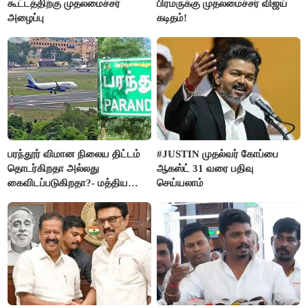
கூட்டத்திற்கு முதலமைச்சர்
பிரமருக்கு முதலமைச்சர் விஜய்
அழைப்பு
கடிதம்!
பரந்தூர் விமான நிலைய திட்டம்
#JUSTIN முதல்வர் கோப்பை
தொடர்கிறதா அல்லது
ஆகஸ்ட் 31 வரை பதிவு
கைவிடப்படுகிறதா?- மத்திய
செய்யலாம்
அரசு விளக்கம்