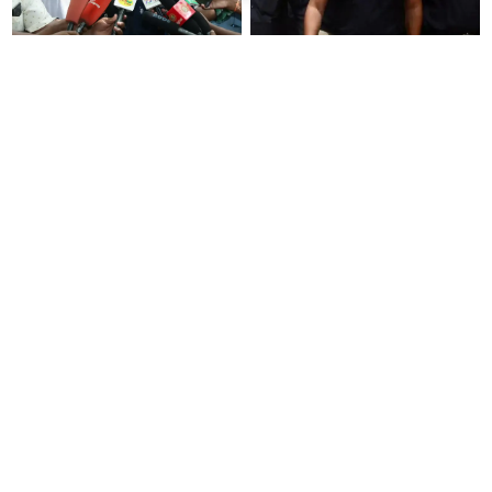
அரசியல் பழிவாங்கும் நோக்கோடு
"முடிஞ்சா, தைரியம் இருந்தா
பி.ஆர். சுந்தரைக்
முதலமைச்சர் வாயை திறந்து
கைதுசெய்வதா?- சீமான்
பதில் சொல்லட்டும்" - உதயநிதி
ஸ்டாலின்
“14 இயந்திரங்களில் 5
'கத்தி' பட வசனத்தை சொல்லி
இயந்திரங்களில் பிரச்சனை
முதல்வரை சாடிய வானதி
உள்ளது.. EVM மெஷினே
சீனிவாசன்..!: வேளாண்
பிரச்சனையா இருக்கு”- என்.ஆர்.
பட்ஜெட்டுக்கு பாஜக கடும்
இளங்கோ
எதிர்ப்பு!