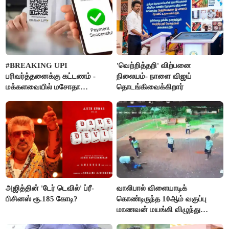
#BREAKING UPI
'வெற்றித்தறி' விற்பனை
பரிவர்த்தனைக்கு கட்டணம் -
நிலையம்- நாளை விஜய்
மக்களவையில் மசோதா
தொடங்கிவைக்கிறார்
நிறைவேற்றம்!
அஜித்தின் 'டேர் டெவில்' ப்ரீ-
வாலிபால் விளையாடிக்
பிசினஸ் ரூ.185 கோடி?
கொண்டிருந்த 10ஆம் வகுப்பு
மாணவன் மயங்கி விழுந்து
உயிரிழப்பு