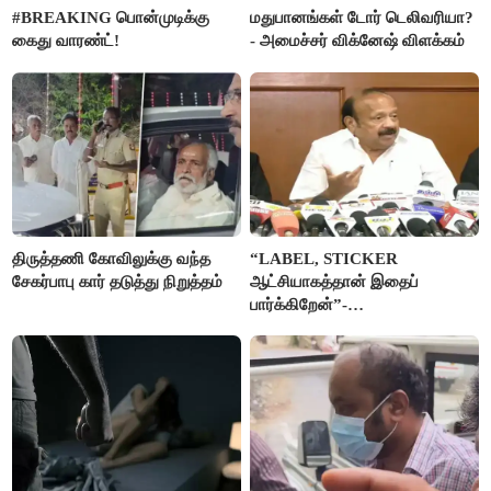
#BREAKING பொன்முடிக்கு
மதுபானங்கள் டோர் டெலிவரியா?
கைது வாரண்ட்!
- அமைச்சர் விக்னேஷ் விளக்கம்
திருத்தணி கோவிலுக்கு வந்த
“LABEL, STICKER
சேகர்பாபு கார் தடுத்து நிறுத்தம்
ஆட்சியாகத்தான் இதைப்
பார்க்கிறேன்”-
எம்.ஆர்.கே.பன்னீர்செல்வம்