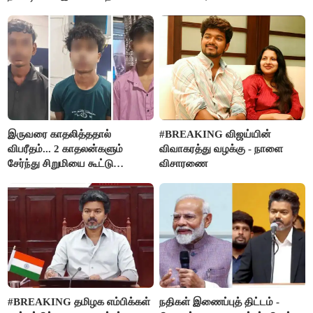
நிர்வாகியால் பாதிக்கப்பட்ட பெண்
மதுபானங்களை விற்பனை செய்ய
கதறல்
FSSAI தடை
இருவரை காதலித்ததால்
#BREAKING விஜய்யின்
விபரீதம்... 2 காதலன்களும்
விவாகரத்து வழக்கு - நாளை
சேர்ந்து சிறுமியை கூட்டு
விசாரணை
வன்கொடுமை செய்து கொலை
செய்த கொடூரம்
#BREAKING தமிழக எம்பிக்கள்
நதிகள் இணைப்புத் திட்டம் -