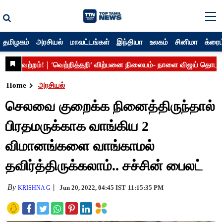
தமிழகம்
அரசியல்
மாவட்டங்கள்
இந்தியா
உலகம்
சினிமா
க்ரைம
Home
அரசியல்
செலவை குறைக்க நினைத்திருந்தால்
பிரதமருக்காக வாங்கிய 2
விமானங்களை வாங்காமல்
தவிர்த்திருக்கலாம்.. சச்சின் பைலட்
By
Jun 20, 2022, 04:45 IST
11:15:35 PM
KRISHNA G