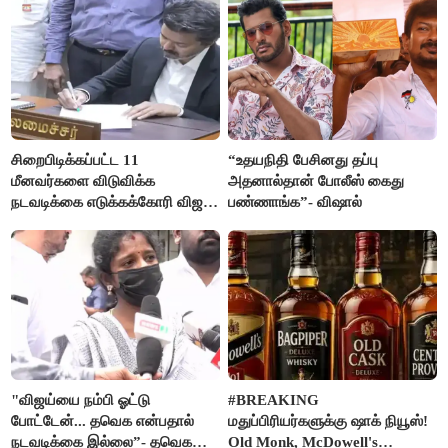
சிறைபிடிக்கப்பட்ட 11
“உதயநிதி பேசினது தப்பு
மீனவர்களை விடுவிக்க
அதனால்தான் போலீஸ் கைது
நடவடிக்கை எடுக்கக்கோரி விஜய்
பண்ணாங்க”- விஷால்
கடிதம்
"விஜய்யை நம்பி ஓட்டு
#BREAKING
போட்டேன்... தவெக என்பதால்
மதுப்பிரியர்களுக்கு ஷாக் நியூஸ்!
நடவடிக்கை இல்லை”- தவெக
Old Monk, McDowell's