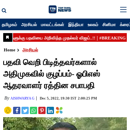
தமிழகம்
அரசியல்
மாவட்டங்கள்
இந்தியா
உலகம்
சினிமா
க்ரைம
Home
அரசியல்
பதவி வெறி பிடித்தவர்களால்
அதிமுகவில் குழப்பம்- ஓபிஎஸ்
ஆதரவாளர் ரத்தின சபாபதி
By
Dec 5, 2022, 19:30 IST
2:00:25 PM
AISHWARYA G