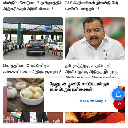
மீண்டும் மீண்டுமா..? தமிழகத்தில்
IAS அதிகாரிகள் இரண்டு பேர்
அதிகரிக்கும் அரிசி விலை..!
பணியிட மாற்றம்..!!
கொத்தட்டை டோல்கேட்டில்
தமிழகத்திற்கு முதலிடமும்
சுங்கக்கட்டணம் அதிரடி குறைப்பு!
அரசியலுக்கு அடுத்த இடமும்
அளிப்பவர்கள் அனைத்துக்கட்சி
கூட்டத்தில் நிச்சயம்
பங்கேற்பார்கள் - மாணிக்கம்
தமிழக மக்களவை தொகுதிகள்
தாகூர்..!!
59 ஆக உயரும்: உத்தேச பட்டியல்
இதோ!