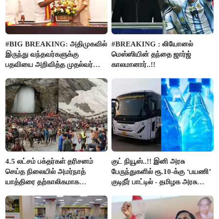
#BIG BREAKING: அதிமுகவில்
#BREAKING : லியோனல்
இருந்து வந்தவர்களுக்கு
மெஸ்ஸியின் தந்தை ஜார்ஜ்
பதவியை அறிவித்த முதல்வர்
காலமானார்..!!
விஜய்..!!
4.5 லட்சம் பக்தர்கள் தரிசனம்
குட் நியூஸ்..!! இனி அரசு
செய்த நிலையில் அமர்நாத்
பேருந்துகளில் ரூ.10-க்கு ‘பயணி’
யாத்திரை தற்காலிகமாக
குடிநீர் பாட்டில் - தமிழக அரசு
நிறுத்தம்..!!
அறிவிப்பு..!!