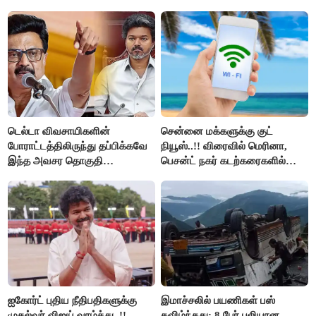
உயிர்கள்..!!
டெல்டா விவசாயிகளின்
சென்னை மக்களுக்கு குட்
போராட்டத்திலிருந்து தப்பிக்கவே
நியூஸ்..!! விரைவில் மெரினா,
இந்த அவசர தொகுதி
பெசன்ட் நகர் கடற்கரைகளில்
மறுவரையறை நாடகத்தை
இலவச Wi-Fi வசதி..!!
அரங்கேற்றுகிறார் முதலமைச்சர் -
திமுக ஐடி விங்..!!
ஐகோர்ட் புதிய நீதிபதிகளுக்கு
இமாச்சலில் பயணிகள் பஸ்
முதல்வர் விஜய் வாழ்த்து..!!
கவிழ்ந்தது; 8 பேர் பலியான