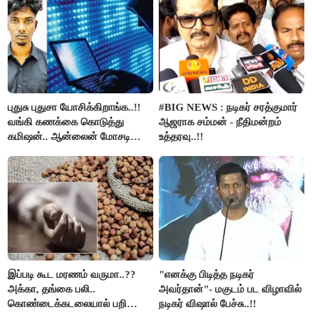
புதுசு புதுசா யோசிக்கிறாங்க..!!
#BIG NEWS : நடிகர் சரத்குமார்
வங்கி கணக்கை கொடுத்து
ஆஜராக சம்மன் - நீதிமன்றம்
கமிஷன்.. ஆன்லைன் மோசடி
உத்தரவு..!!
கும்பலுக்கு உதவிய வாலிபர்
கைது..!!
இப்படி கூட மரணம் வருமா..??
"எனக்கு பிடித்த நடிகர்
அக்கா, தங்கை பலி..
அவர்தான்"- மகுடம் பட விழாவில்
கொண்டைக்கடலையால் பறிபோன
நடிகர் விஷால் பேச்சு..!!