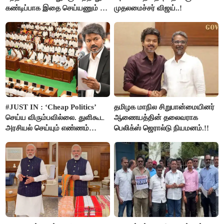
கண்டிப்பாக இதை செய்யணும் -
முதலமைச்சர் விஜய்..!
அமைச்சர் ரமேஷ்..!
#JUST IN : ‘Cheap Politics’
தமிழக மாநில சிறுபான்மையினர்
செய்ய விரும்பவில்லை. துளிகூட
ஆணையத்தின் தலைவராக
அரசியல் செய்யும் எண்ணம்
பெலிக்ஸ் ஜெரால்டு நியமனம்.!!
இல்லை - உதயநிதிக்கு முதல்வர்
விஜய் பதில்!