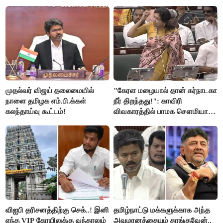
முதல்வர் விஜய் தலைமையில்
"கேரள மழையால் தான் கர்நாடகா
நாளை தமிழக எம்.பி.க்கள்
நீர் திறந்தது!": காவிரி
கலந்தாய்வு கூட்டம்!
விவகாரத்தில் பாமக சௌமியா
அன்புமணி சாடல்!
விஐபி தரிசனத்திற்கு செக்..! இனி
தமிழ்நாட்டு மக்களுக்காக அந்த
எந்த VIP கோயிலுக்கு வந்தாலும்
அவமானத்தையும் தாங்குவேன்..