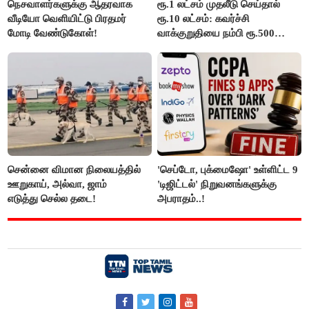
நெசவாளர்களுக்கு ஆதரவாக
ரூ.1 லட்சம் முதலீடு செய்தால்
வீடியோ வெளியிட்டு பிரதமர்
ரூ.10 லட்சம்: கவர்ச்சி
மோடி வேண்டுகோள்!
வாக்குறுதியை நம்பி ரூ.500
கோடியை இழந்த திருப்பூர்
மக்கள்!
சென்னை விமான நிலையத்தில்
'செப்டோ, புக்மைஷோ' உள்ளிட்ட 9
ஊறுகாய், அல்வா, ஜாம்
'டிஜிட்டல்' நிறுவனங்களுக்கு
எடுத்து செல்ல தடை!
அபராதம்..!