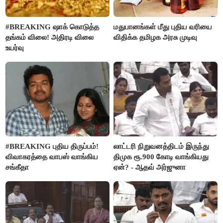
#BREAKING ஷாக் கொடுத்த
மதுபானங்கள் மீது புதிய வரியை
தங்கம் விலை! அதிரடி விலை
விதிக்க தமிழக அரசு முடிவு
உயர்வு
#BREAKING புதிய திருப்பம்!
லாட்டரி நிறுவனத்திடம் இருந்து
விவாகரத்தை வாபஸ் வாங்கிய
திமுக ரூ.900 கோடி வாங்கியது
சங்கீதா
ஏன்? - ஆதவ் அர்ஜுனா