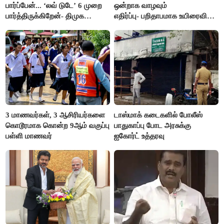
பார்ப்பேன்... ‘லவ் டுடே’ 6 முறை
ஒன்றாக வாழவும்
பார்த்திருக்கிறேன்- திமுக
எதிர்ப்பு- பறிதாபமாக உயிரைவிட்ட
எம்.எல்.ஏ.நெகிழ்ச்சி
ஜோடி
3 மாணவர்கள், 3 ஆசிரியர்களை
டாஸ்மாக் கடைகளில் போலீஸ்
கொடூரமாக கொன்ற 9ஆம் வகுப்பு
பாதுகாப்பு போட அரசுக்கு
பள்ளி மாணவர்
ஐகோர்ட் உத்தரவு