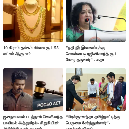
10 கிராம் தங்கம் விலை ரூ.1.55
"நதி நீர் இணைப்புக்கு
லட்சம் ஆகுமா?
சொன்னபடி ரஜினிகாந்த் ரூ.1
கோடி தருவார்" - லதா
ரஜினிகாந்த்
ஜனநாயகன் படத்தால் வெளிவந்த
“பிரக்ஞானந்தா தமிழ்நாட்டிற்கு
பாலியல் அத்துமீறல்- சிறுமியின்
பெருமை சேர்த்துள்ளார்”-
அதிர்ச்சி வாக்குமூலம்
முதல்வர் விஜய்