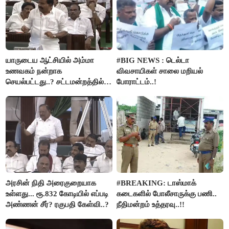
யாருடைய ஆட்சியில் அம்மா
#BIG NEWS : டெல்டா
உணவகம் நன்றாக
விவசாயிகள் சாலை மறியல்
செயல்பட்டது..? சட்டமன்றத்தில்
போராட்டம்..!
நடந்த காரசார விவாதம்..!
அரசின் நிதி அரைகுறையாக
#BREAKING: டாஸ்மாக்
உள்ளது... ரூ.832 கோடியில் எப்படி
கடைகளில் போலீசாருக்கு பணி..
அண்ணன் சீர்? ரகுபதி கேள்வி..?
நீதிமன்றம் உத்தரவு..!!