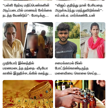
“பள்ளி தேர்வு மதிப்பெண்களின்
“விஜய் குறித்து நான் பேசியதை
அடிப்படையில் மாணவர் சேர்க்கை
அருள்கூர்ந்து மறந்துவிடுங்கள்”-
நடத்த வேண்டும்”- மோடிக்கு
எம்.எல்.ஏ. மார்க்கண்டேயன்
விஜய் கடிதம்
முதியோர் இல்லத்தில்
சமைக்காமல் ரீல்ஸ்
மரணமடைந்த தந்தை- வீடியோ
போட்டுக்கொண்டிருந்த
காலில் இறுதிச்சடங்கில் கலந்து
மனைவியை கொலை செய்த
கொண்ட மகள்கள்
கணவர்!