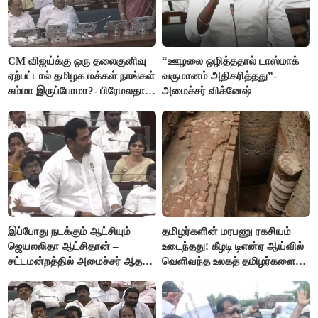
CM விஜய்க்கு ஒரு தலைகுனிவு
“ஊழலை ஒழித்ததால் டாஸ்மாக்
ஏற்பட்டால் தமிழக மக்கள் நாங்கள்
வருமானம் அதிகரித்தது”-
சும்மா இருப்போமா?- பிரேமலதா
அமைச்சர் விக்னேஷ்
விஜயகாந்த்
இப்போது நடக்கும் ஆட்சியும்
தமிழர்களின் மரபணு ரகசியம்
ஜெயலலிதா ஆட்சிதான் –
உடைந்தது! கீழடி டிஎன்ஏ ஆய்வில்
சட்டமன்றத்தில் அமைச்சர் ஆதவ்
வெளிவந்த உலகத் தமிழர்களை
அர்ஜுனா அதிரடி பேச்சு!
மெய்சிலிர்க்க வைக்கும் உண்மை!