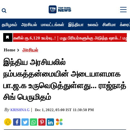
தமிழகம்
அரசியல்
மாவட்டங்கள்
இந்தியா
உலகம்
சினிமா
க்ரைம
Home
அரசியல்
இந்திய அரசியலில்
நம்பகத்தன்மையின் அடையாளமாக
பா.ஜ.க உருவெடுத்துள்ளது... ராஜ்நாத்
சிங் பெருமிதம்
By
Dec 1, 2022, 05:00 IST
11:30:50 PM
KRISHNA G