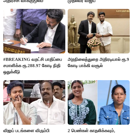
அதிர்ச்சி வாக்குமூலம்
முதல்வர் விஜய்
#BREAKING வறட்சி பாதிப்பை
அறநிலைத்துறை அதிரடியால் ரூ.9
சமாளிக்க ரூ.288.97 கோடி நிதி
கோடி பாக்கி வசூல்
ஒதுக்கீடு
விஜய் படங்களை விரும்பி
2 பெண்கள் காதலிக்கவும்,