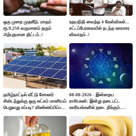
ஒரு முறை முதலீடு, மாதம்
உதயநிதி வைத்த 4 கேள்விகள்...
ரூ.9,250 வருமானம் தரும்
சட்டப்பேரவையில் நடந்த காரசார
அற்புதமான திட்டம்..!
விவாதம்..!
தமிழ்நாட்டில் வீட்டு சோலார்
08-08-2026 - இன்றைய
சிஸ்டத்துக்கு ஒரு லட்சம் மானியம்
ராசிபலன்: இன்று தடைபட்ட
பெறுவது எப்படி? விண்ணப்பிப்பது
காரியங்களில் தடை நீங்கும்.
எப்படி?
பணவரத்து எதிர்பார்த்தபடி
இருக்கும். ஆன்மீக எண்ணம்
அதிகரிக்கும்..!