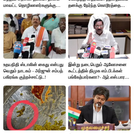
மாவட்ட தொழிலாளர்களுக்கு
தனக்கு நேர்ந்த கொடூரத்தை
ஆட்சியர் வெளியிட்ட சூப்பர்
கூறிய சிறுமி!
செய்தி!
உதயநிதி ஸ்டாலின் கைது என்பது
இன்று நடைபெறும் ஆலோசனை
வெறும் நாடகம் - அர்ஜுன் சம்பத்
கூட்டத்தில் திமுக எம்.பி.க்கள்
பகிரங்க குற்றச்சாட்டு..!
பங்கேற்பார்களா?- ஆர்.எஸ்.பாரதி
விளக்கம்..!