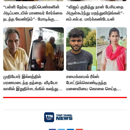
“பள்ளி தேர்வு மதிப்பெண்களின்
“விஜய் குறித்து நான் பேசியதை
அடிப்படையில் மாணவர் சேர்க்கை
அருள்கூர்ந்து மறந்துவிடுங்கள்”-
நடத்த வேண்டும்”- மோடிக்கு
எம்.எல்.ஏ. மார்க்கண்டேயன்
விஜய் கடிதம்
முதியோர் இல்லத்தில்
சமைக்காமல் ரீல்ஸ்
மரணமடைந்த தந்தை- வீடியோ
போட்டுக்கொண்டிருந்த
காலில் இறுதிச்சடங்கில் கலந்து
மனைவியை கொலை செய்த
கொண்ட மகள்கள்
கணவர்!