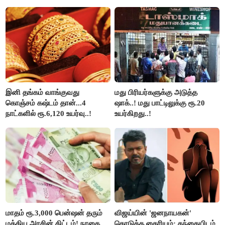
இனி தங்கம் வாங்குவது
மது பிரியர்களுக்கு அடுத்த
கொஞ்சம் கஷ்டம் தான்...4
ஷாக்..! மது பாட்டிலுக்கு ரூ.20
நாட்களில் ரூ.6,120 உயர்வு..!
உயர்கிறது..!
மாதம் ரூ.3,000 பென்ஷன் தரும்
விஜய்யின் 'ஜனநாயகன்'
மத்திய அரசின் திட்டம்! நாகை
கொடுத்த தைரியம்: தந்தையிடம்