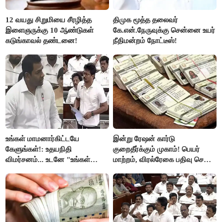
12 வயது சிறுமியை சீரழித்த
திமுக மூத்த தலைவர்
இளைஞருக்கு 10 ஆண்டுகள்
கே.என்.நேருவுக்கு சென்னை உயர்
கடுங்காவல் தண்டனை!
நீதிமன்றம் நோட்டீஸ்!
உங்கள் மாமனார்கிட்டயே
இன்று ரேஷன் கார்டு
கேளுங்கள்!: உதயநிதி
குறைதீர்க்கும் முகாம்! பெயர்
விமர்சனம்... உடனே "உங்கள்
மாற்றம், விரல்ரேகை பதிவு செய்ய
அப்பாவிடம் கேளுங்கள்" என
அரிய வாய்ப்பு!
ஆதவ் அர்ஜுனா பதிலடி!