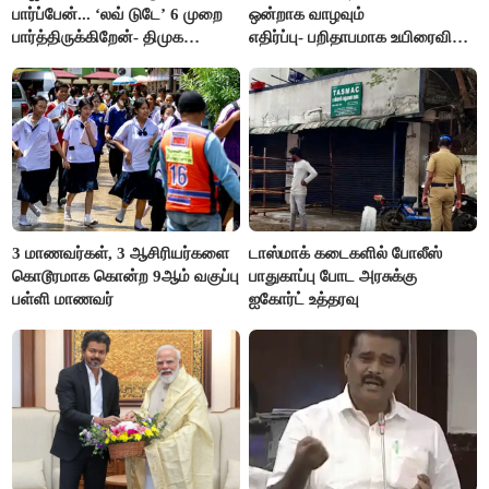
பார்ப்பேன்... ‘லவ் டுடே’ 6 முறை
ஒன்றாக வாழவும்
பார்த்திருக்கிறேன்- திமுக
எதிர்ப்பு- பறிதாபமாக உயிரைவிட்ட
எம்.எல்.ஏ.நெகிழ்ச்சி
ஜோடி
3 மாணவர்கள், 3 ஆசிரியர்களை
டாஸ்மாக் கடைகளில் போலீஸ்
கொடூரமாக கொன்ற 9ஆம் வகுப்பு
பாதுகாப்பு போட அரசுக்கு
பள்ளி மாணவர்
ஐகோர்ட் உத்தரவு