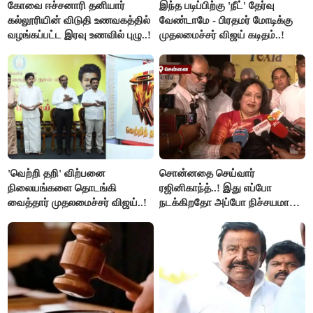
கோவை ஈச்சனாரி தனியார்
இந்த படிப்பிற்கு 'நீட்' தேர்வு
கல்லூரியின் விடுதி உணவகத்தில்
வேண்டாமே - பிரதமர் மோடிக்கு
வழங்கப்பட்ட இரவு உணவில் புழு..!
முதலமைச்சர் விஜய் கடிதம்..!
'வெற்றி தறி' விற்பனை
சொன்னதை செய்வார்
நிலையங்களை தொடங்கி
ரஜினிகாந்த்..! இது எப்போ
வைத்தார் முதலமைச்சர் விஜய்..!
நடக்கிறதோ அப்போ நிச்சயமாக
ரஜினி ₹1 கோடி தருவார் - லதா
ரஜினிகாந்த்..!