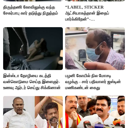
திருத்தணி கோவிலுக்கு வந்த
“LABEL, STICKER
சேகர்பாபு கார் தடுத்து நிறுத்தம்
ஆட்சியாகத்தான் இதைப்
பார்க்கிறேன்”-
எம்.ஆர்.கே.பன்னீர்செல்வம்
இன்ஸ்டா தோழியை கடத்தி
பழனி கோயில் நில மோசடி
வன்கொடுமை செய்த இளைஞர்-
வழக்கு - சார் பதிவாளர் ஜஸ்டின்
உணவு ஆர்டர் செய்து சிக்கினான்
மணிகண்டன் கைது