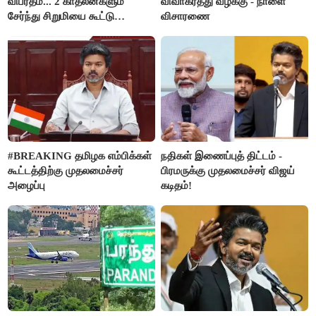
விபரீதம்... 2 காதலன்களும்
விவாகரத்து வழக்கு - நாளை
சேர்ந்து சிறுமியை கூட்டு
விசாரணை
வன்கொடுமை செய்து கொலை
செய்த கொடூரம்
#BREAKING தமிழக எம்பிக்கள்
நதிகள் இணைப்புத் திட்டம் -
கூட்டத்திற்கு முதலமைச்சர்
பிரமருக்கு முதலமைச்சர் விஜய்
அழைப்பு
கடிதம்!