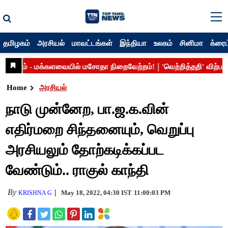
தமிழகம்
அரசியல்
மாவட்டங்கள்
இந்தியா
உலகம்
சினிமா
க்ரைம
Home
அரசியல்
நாடு முன்னேற, பா.ஜ.க.வின்
எதிர்மறை சிந்தனையும், வெறுப்பு
அரசியலும் தோற்கடிக்கப்பட
வேண்டும்.. ராகுல் காந்தி
By
May 18, 2022, 04:30 IST
11:00:03 PM
KRISHNA G