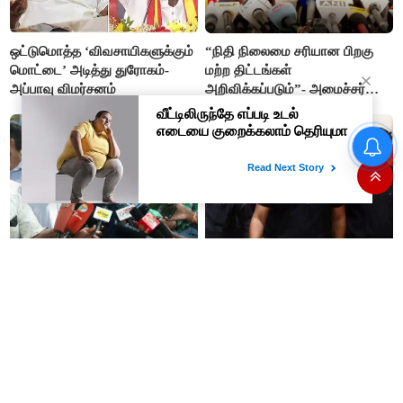
ஒட்டுமொத்த ‘விவசாயிகளுக்கும்
“நிதி நிலைமை சரியான பிறகு
மொட்டை’ அடித்து துரோகம்-
மற்ற திட்டங்கள்
அப்பாவு விமர்சனம்
அறிவிக்கப்படும்”- அமைச்சர்
நிர்மல்குமார் விளக்கம்
“நிதி நிலைமை சரியான பிறகு
மற்ற திட்டங்கள் அறிவிக்கப்படும்”-
அமைச்சர் நிர்மல்குமார் விளக்கம்
அரசியல் பழிவாங்கும் நோக்கோடு
"முடிஞ்சா, தைரியம் இருந்தா
பி.ஆர். சுந்தரைக்
முதலமைச்சர் வாயை திறந்து
கைதுசெய்வதா?- சீமான்
பதில் சொல்லட்டும்" - உதயநிதி
ஸ்டாலின்