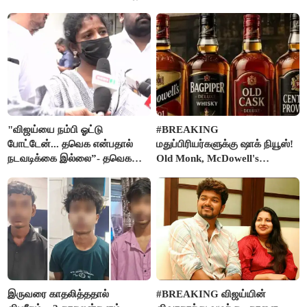
கடிதம்
"விஜய்யை நம்பி ஓட்டு
#BREAKING
போட்டேன்... தவெக என்பதால்
மதுப்பிரியர்களுக்கு ஷாக் நியூஸ்!
நடவடிக்கை இல்லை”- தவெக
Old Monk, McDowell's
நிர்வாகியால் பாதிக்கப்பட்ட பெண்
மதுபானங்களை விற்பனை செய்ய
கதறல்
FSSAI தடை
இருவரை காதலித்ததால்
#BREAKING விஜய்யின்