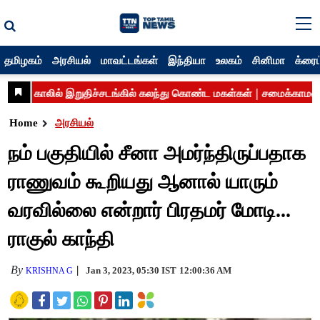
தமிழகம்
அரசியல்
மாவட்டங்கள்
இந்தியா
உலகம்
சினிமா
க்ரைம
Home
அரசியல்
நம் பகுதியில் சீனா அமர்ந்திருப்பதாக
ராணுவம் கூறியது ஆனால் யாரும்
வரவில்லை என்றார் பிரதமர் மோடி...
ராகுல் காந்தி
By
Jan 3, 2023, 05:30 IST
12:00:36 AM
KRISHNA G