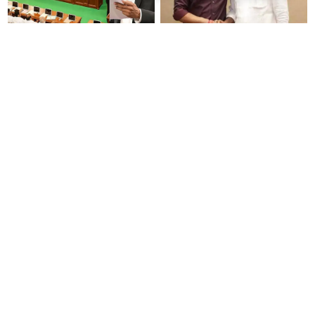
#JUST IN : ‘Cheap Politics’
தமிழக மாநில சிறுபான்மையினர்
செய்ய விரும்பவில்லை. துளிகூட
ஆணையத்தின் தலைவராக
அரசியல் செய்யும் எண்ணம்
பெலிக்ஸ் ஜெரால்டு நியமனம்.!!
இல்லை - உதயநிதிக்கு முதல்வர்
விஜய் பதில்!
நெசவாளர்களுக்கு ஆதரவாக
ரூ.1 லட்சம் முதலீடு செய்தால்
வீடியோ வெளியிட்டு பிரதமர்
ரூ.10 லட்சம்: கவர்ச்சி
மோடி வேண்டுகோள்!
வாக்குறுதியை நம்பி ரூ.500
கோடியை இழந்த திருப்பூர்
மக்கள்!