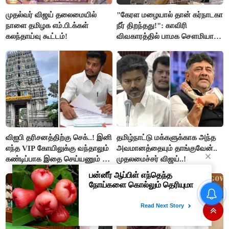
முதல்வர் விஜய் தலைமையில்
"கேரள மழையால் தான் கர்நாடகா
நாளை தமிழக எம்.பி.க்கள்
நீர் திறந்தது!": காவிரி
கலந்தாய்வு கூட்டம்!
விவகாரத்தில் பாமக சௌமியா
அன்புமணி சாடல்!
விஐபி தரிசனத்திற்கு செக்..! இனி
தமிழ்நாட்டு மக்களுக்காக அந்த
எந்த VIP கோயிலுக்கு வந்தாலும்
அவமானத்தையும் தாங்குவேன்..
கண்டிப்பாக இதை செய்யணும் -
முதலமைச்சர் விஜய்..!
அமைச்சர் ரமேஷ்..!
“ஊழலை ஒழித்ததால் டாஸ்மாக்
வருமானம் அதிகரித்தது”-
அமைச்சர் விக்னேஷ்