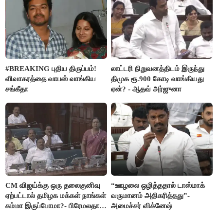
#BREAKING புதிய திருப்பம்!
லாட்டரி நிறுவனத்திடம் இருந்து
விவாகரத்தை வாபஸ் வாங்கிய
திமுக ரூ.900 கோடி வாங்கியது
சங்கீதா
ஏன்? - ஆதவ் அர்ஜுனா
CM விஜய்க்கு ஒரு தலைகுனிவு
“ஊழலை ஒழித்ததால் டாஸ்மாக்
ஏற்பட்டால் தமிழக மக்கள் நாங்கள்
வருமானம் அதிகரித்தது”-
சும்மா இருப்போமா?- பிரேமலதா
அமைச்சர் விக்னேஷ்
விஜயகாந்த்