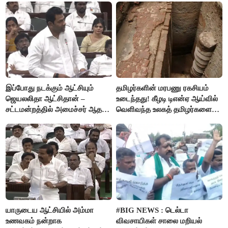
இப்போது நடக்கும் ஆட்சியும்
தமிழர்களின் மரபணு ரகசியம்
ஜெயலலிதா ஆட்சிதான் –
உடைந்தது! கீழடி டிஎன்ஏ ஆய்வில்
சட்டமன்றத்தில் அமைச்சர் ஆதவ்
வெளிவந்த உலகத் தமிழர்களை
அர்ஜுனா அதிரடி பேச்சு!
மெய்சிலிர்க்க வைக்கும் உண்மை!
யாருடைய ஆட்சியில் அம்மா
#BIG NEWS : டெல்டா
உணவகம் நன்றாக
விவசாயிகள் சாலை மறியல்