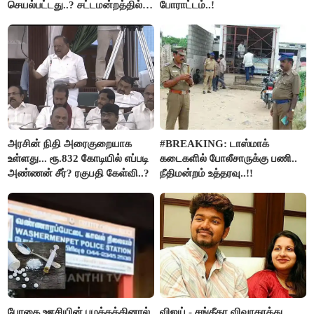
செயல்பட்டது..? சட்டமன்றத்தில்
போராட்டம்..!
நடந்த காரசார விவாதம்..!
அரசின் நிதி அரைகுறையாக
#BREAKING: டாஸ்மாக்
உள்ளது... ரூ.832 கோடியில் எப்படி
கடைகளில் போலீசாருக்கு பணி..
அண்ணன் சீர்? ரகுபதி கேள்வி..?
நீதிமன்றம் உத்தரவு..!!
போதை ஊசியின் பழக்கத்தினால்
விஜய் - சங்கீதா விவாகரத்து