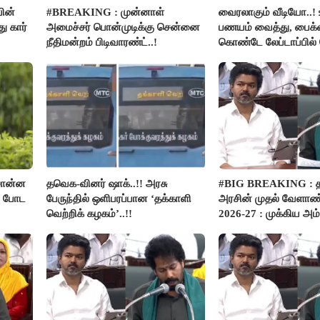
ின்
#BREAKING : முன்னாள்
வைரலாகும் வீடியோ..! 
 கார்
அமைச்சர் பொன்முடிக்கு சென்னை
பணயம் வைத்து, பைக்க
நீதிமன்றம் பிடிவாரண்ட்..!
கொண்டே லேப்டாப்பில
பார்த்த நபர்..!
சொன்ன
தவெக-வினர் ஷாக்..!! அரசு
#BIG BREAKING :
ம் போட
பேருந்தில் ஒளிபரப்பான ‘தக்காளி
அரசின் முதல் வேளாண்
வெற்றிக் கழகம்’..!!
2026-27 : முக்கிய அம்
பார்வை..!