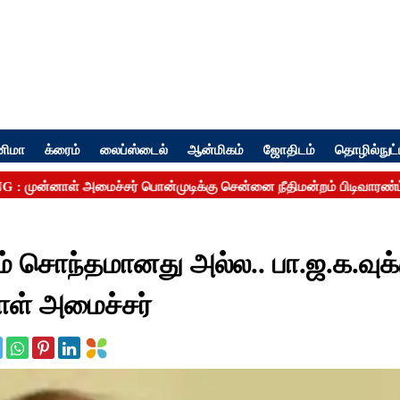
னிமா
க்ரைம்
லைப்ஸ்டைல்
ஆன்மிகம்
ஜோதிடம்
தொழில்நுட்
் சொந்தமானது அல்ல.. பா.ஜ.க.வுக்
ாள் அமைச்சர்