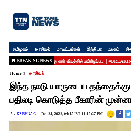
தமிழகம்
அரசியல்
மாவட்டங்கள்
இந்தியா
உலகம்
சி
Home
அரசியல்
இந்த நாடு யாருடைய தந்தைக்கும
பதிலடி கொடுத்த பீகாரின் முன்ன
By
Dec 25, 2022, 04:45 IST
11:15:27 PM
KRISHNA G