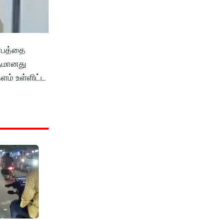
கோபத்தை
்தமானது
ளம் உள்ளிட்ட