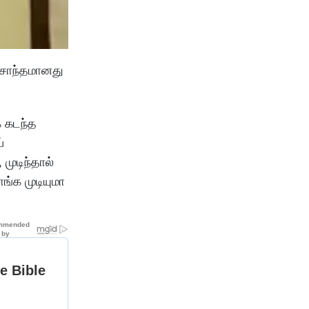
் சொந்தமானது
் கடந்த
்
முடிந்தால்
ங்க முடியுமா