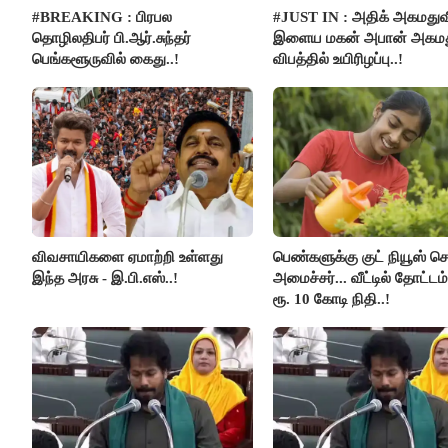
#BREAKING : பிரபல
#JUST IN : அதிக் அகமதுவ
தொழிலதிபர் பி.ஆர்.சுந்தர்
இளைய மகன் அபான் அகமது
பெங்களூருவில் கைது..!
விபத்தில் உயிரிழப்பு..!
விவசாயிகளை ஏமாற்றி உள்ளது
பெண்களுக்கு குட் நியூஸ் 
இந்த அரசு - இ.பி.எஸ்..!
அமைச்சர்... வீட்டில் தோட்ட
ரூ. 10 கோடி நிதி..!