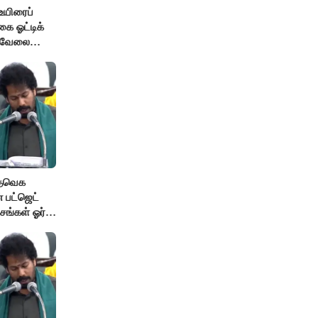
உயிரைப்
ை ஓட்டிக்
் வேலை
 தவெக
 பட்ஜெட்
சங்கள் ஓர்