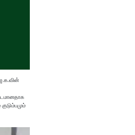
ஜ.க.வின்
சங்கடமானதாக
ுடும்பமும்