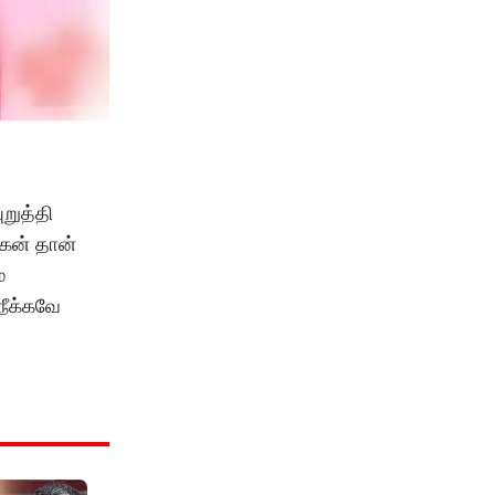
றுத்தி
மகன் தான்
்
நீக்கவே