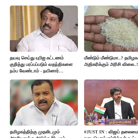
வசதி..!!
தயவு செய்து யுபிஐ கட்டணம்
மீண்டும் மீண்டுமா..? தமிழகத
குறித்து பரப்பப்படும் வதந்திகளை
அதிகரிக்கும் அரிசி விலை..!
நம்ப வேண்டாம் - நயினார்
நாகேந்திரன்..!!
தமிழகத்திற்கு முதலிடமும்
#JUST IN : விஜய் தலைமை