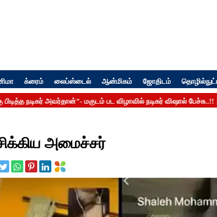
னிமா
க்ரைம்
லைப்ஸ்டைல்
ஆன்மிகம்
ஜோதிடம்
தொழில்நுட்
சிக்கிய அமைச்சர்