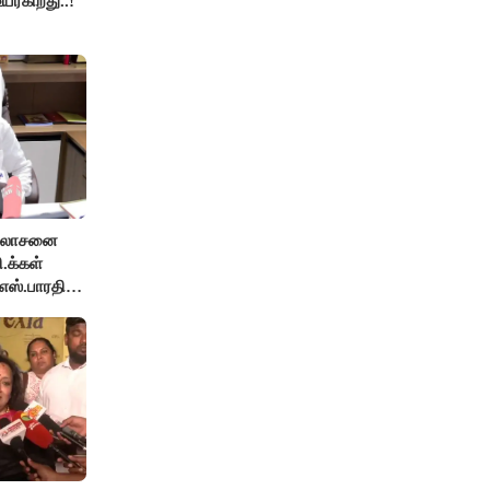
உயர்கிறது..!
ஆலோசனை
ி.க்கள்
எஸ்.பாரதி