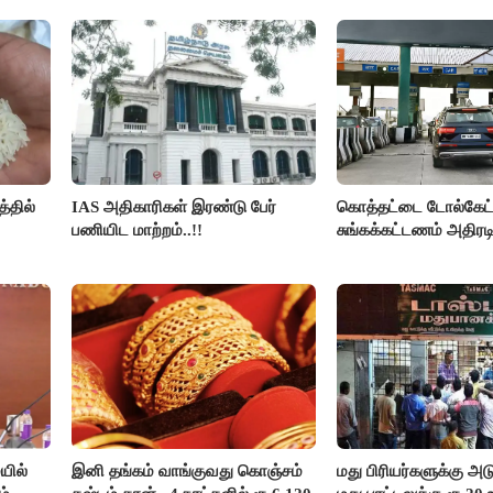
இரங்கல்..!!
அமெரிக்கா நிறைவேற்றம
்தில்
IAS அதிகாரிகள் இரண்டு பேர்
கொத்தட்டை டோல்கேட்ட
பணியிட மாற்றம்..!!
சுங்கக்கட்டணம் அதிரடி
யில்
இனி தங்கம் வாங்குவது கொஞ்சம்
மது பிரியர்களுக்கு அடு