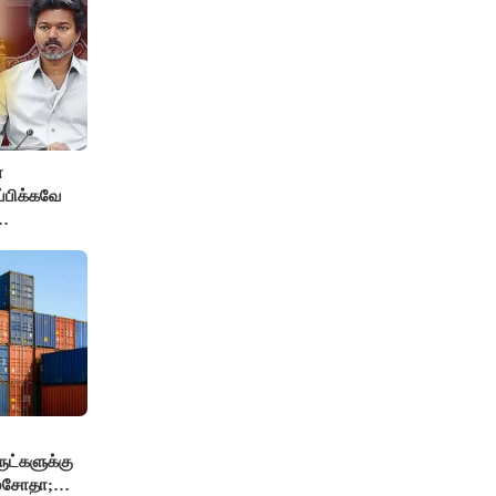
்
ப்பிக்கவே
தை
மைச்சர் -
ுட்களுக்கு
 மசோதா;