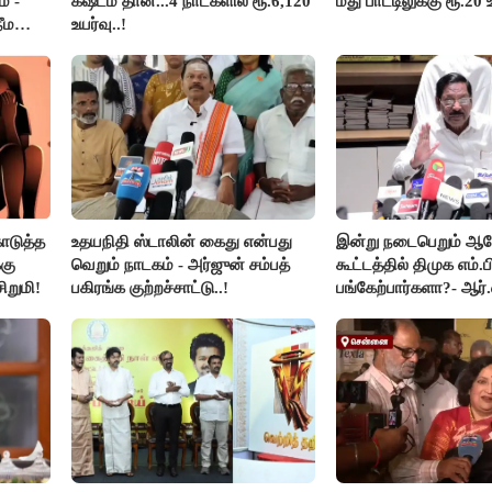
் -
கஷ்டம் தான்...4 நாட்களில் ரூ.6,120
மது பாட்டிலுக்கு ரூ.20 
ீம
உயர்வு..!
ொடுத்த
உதயநிதி ஸ்டாலின் கைது என்பது
இன்று நடைபெறும் 
கு
வெறும் நாடகம் - அர்ஜுன் சம்பத்
கூட்டத்தில் திமுக எம்.ப
ிறுமி!
பகிரங்க குற்றச்சாட்டு..!
பங்கேற்பார்களா?- ஆர்.
விளக்கம்..!