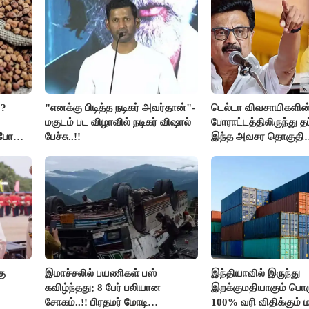
??
"எனக்கு பிடித்த நடிகர் அவர்தான்"-
டெல்டா விவசாயிகளின
மகுடம் பட விழாவில் நடிகர் விஷால்
போராட்டத்திலிருந்து த
ிபோன
பேச்சு..!!
இந்த அவசர தொகுதி
மறுவரையறை நாடகத்
அரங்கேற்றுகிறார் முதல
திமுக ஐடி விங்..!!
கு
இமாச்சலில் பயணிகள் பஸ்
இந்தியாவில் இருந்து
கவிழ்ந்தது; 8 பேர் பலியான
இறக்குமதியாகும் பொர
சோகம்..!! பிரதமர் மோடி
100% வரி விதிக்கும்