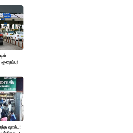
்..!!
ில்
 குறைப்பு!
த்த ஷாக்..!