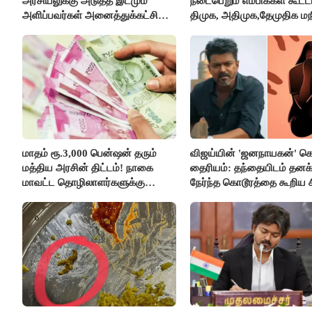
அரசியலுக்கு அடுத்த இடமும்
நடைபெறும் எம்பிக்கள் கூட்டம
அளிப்பவர்கள் அனைத்துக்கட்சி
திமுக, அதிமுக,தேமுதிக மந
கூட்டத்தில் நிச்சயம் பங்கேற்பார்கள்
புறக்கணிப்பு..!
- மாணிக்கம் தாகூர்..!!
மாதம் ரூ.3,000 பென்ஷன் தரும்
விஜய்யின் 'ஜனநாயகன்' க
மத்திய அரசின் திட்டம்! நாகை
தைரியம்: தந்தையிடம் தனக்
மாவட்ட தொழிலாளர்களுக்கு
நேர்ந்த கொடூரத்தை கூறிய ச
ஆட்சியர் வெளியிட்ட சூப்பர்
செய்தி!