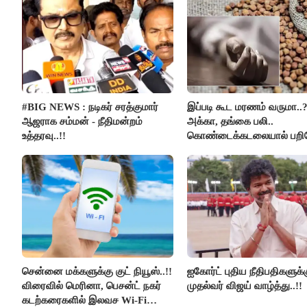
#BIG NEWS : நடிகர் சரத்குமார்
இப்படி கூட மரணம் வருமா..
ஆஜராக சம்மன் - நீதிமன்றம்
அக்கா, தங்கை பலி..
உத்தரவு..!!
கொண்டைக்கடலையால் பற
உயிர்கள்..!!
சென்னை மக்களுக்கு குட் நியூஸ்..!!
ஐகோர்ட் புதிய நீதிபதிகளுக்
விரைவில் மெரினா, பெசன்ட் நகர்
முதல்வர் விஜய் வாழ்த்து..!!
கடற்கரைகளில் இலவச Wi-Fi