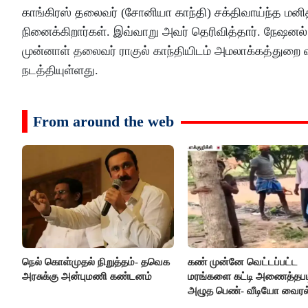
காங்கிரஸ் தலைவர் (சோனியா காந்தி) சக்திவாய்ந்த மனி
நினைக்கிறார்கள். இவ்வாறு அவர் தெரிவித்தார். நேஷனல
முன்னாள் தலைவர் ராகுல் காந்தியிடம் அமலாக்கத்துற
நடத்தியுள்ளது.
From around the web
நெல் கொள்முதல் நிறுத்தம்- தவெக
கண் முன்னே வெட்டப்பட்ட
அரசுக்கு அன்புமணி கண்டனம்
மரங்களை கட்டி அணைத்தபட
அழுத பெண்- வீடியோ வைரல