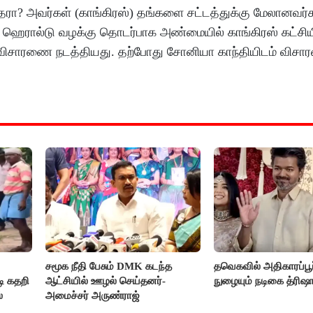
தரா? அவர்கள் (காங்கிரஸ்) தங்களை சட்டத்துக்கு மேலானவர்க
் ஹெரால்டு வழக்கு தொடர்பாக அண்மையில் காங்கிரஸ் கட்சிய
ை விசாரணை நடத்தியது. தற்போது சோனியா காந்தியிடம் விச
சமூக நீதி பேசும் DMK கடந்த
தவெகவில் அதிகாரப்பூ
ி கதறி
ஆட்சியில் ஊழல் செய்தனர்-
நுழையும் நடிகை த்ரிஷ
்
அமைச்சர் அருண்ராஜ்