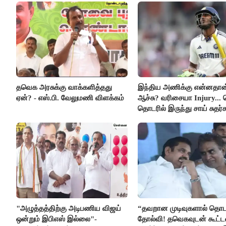
தவெக அரசுக்கு வாக்களித்தது
இந்திய அணிக்கு என்னதான
ஏன்? - எஸ்.பி. வேலுமணி விளக்கம்
ஆச்சு? வரிசையா Injury... 
தொடரில் இருந்து சாய் சுதர்
விலகல்
"அழுத்தத்திற்கு அடிபணிய விஜய்
“தவறான முடிவுகளால் தொட
ஒன்றும் இபிஎஸ் இல்லை"-
தோல்வி! தவெகவுடன் கூட்