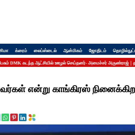
னிமா
க்ரைம்
லைப்ஸ்டைல்
ஆன்மிகம்
ஜோதிடம்
தொழில்நுட்
டவர்கள் என்று காங்கிரஸ் நினைக்கிறத