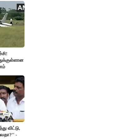
்சி!
துக்குள்ளான
னம்
து விட்டு,
வதா?'' -