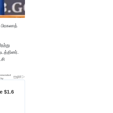
 பிரகலாத்
ேற்று
டத்தினர்.
்சி