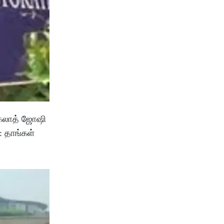
ரகலாத் ஜோஷி
: தாங்கள்