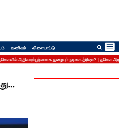
பம்
வணிகம்
விளையாட்டு
ு...