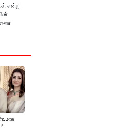
ள் என்று
ின்
ாரணை
ர்வமாக
ா?