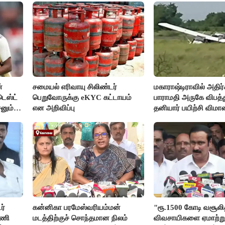
்
சமையல் எரிவாயு சிலிண்டர்
மகாராஷ்டிராவில் அதிர்ச
டெஸ்ட்
பெறுவோருக்கு eKYC கட்டாயம்
பாராமதி அருகே விபத்
சனும்
என அறிவிப்பு
தனியார் பயிற்சி விமா
ர்
கன்னிகா பரமேஸ்வரியம்மன்
"ரூ.1500 கோடி வசூலித்
டணி
மடத்திற்குச் சொந்தமான நிலம்
விவசாயிகளை ஏமாற்று