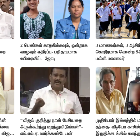
2 பெண்கள் காதலிக்கவும், ஒன்றாக
3 மாணவர்கள், 3 ஆசி
ுறை
வாழவும் எதிர்ப்பு- பறிதாபமாக
கொடூரமாக கொன்ற 9ஆம
உயிரைவிட்ட ஜோடி
பள்ளி மாணவர்
ின்
“விஜய் குறித்து நான் பேசியதை
முதியோர் இல்லத்தில
க்கை
அருள்கூர்ந்து மறந்துவிடுங்கள்”-
தந்தை- வீடியோ காலில்
 விஜய்
எம்.எல்.ஏ. மார்க்கண்டேயன்
இறுதிச்சடங்கில் கலந
மகள்கள்