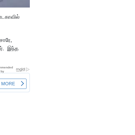
நாடகாவில்
சாரே,
ர். இந்த