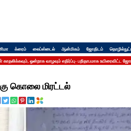
னிமா
க்ரைம்
லைப்ஸ்டைல்
ஆன்மிகம்
ஜோதிடம்
தொழில்நுட்
க்கு கொலை மிரட்டல்