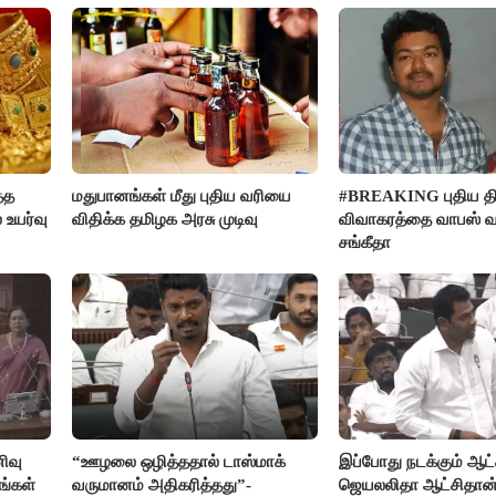
்த
மதுபானங்கள் மீது புதிய வரியை
#BREAKING புதிய திர
 உயர்வு
விதிக்க தமிழக அரசு முடிவு
விவாகரத்தை வாபஸ் வ
சங்கீதா
ிவு
“ஊழலை ஒழித்ததால் டாஸ்மாக்
இப்போது நடக்கும் ஆட்ச
ங்கள்
வருமானம் அதிகரித்தது”-
ஜெயலலிதா ஆட்சிதான்