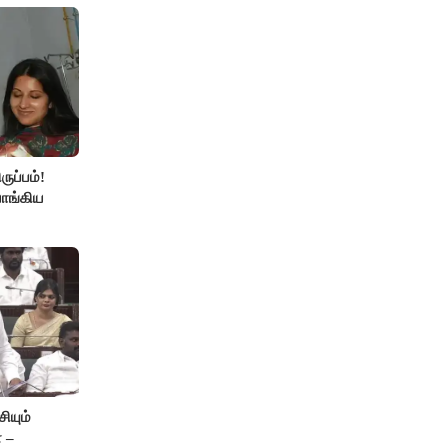
ுப்பம்!
ாங்கிய
ியும்
 –