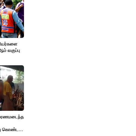
ரியர்களை
் வகுப்பு
் மரணமடைந்த
்து கொண்ட