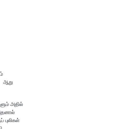
ம்
ு. ஆறு
ளும் அதில்
 அதனால்
் புலிகள்
ி