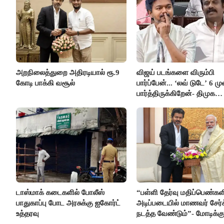
அறநிலைத்துறை அதிரடியால் ரூ.9
விஜய் படங்களை விரும்பி
கோடி பாக்கி வசூல்
பார்ப்பேன்... ‘லவ் டுடே’ 6 ம
பார்த்திருக்கிறேன்- திமுக
எம்.எல்.ஏ.நெகிழ்ச்சி
டாஸ்மாக் கடைகளில் போலீஸ்
“பள்ளி தேர்வு மதிப்பெண்கள
பாதுகாப்பு போட அரசுக்கு ஐகோர்ட்
அடிப்படையில் மாணவர் சேர்
உத்தரவு
நடத்த வேண்டும்”- மோடிக்கு
கடிதம்