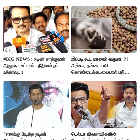
கும்பலுக்கு உதவிய வாலிபர்
கைது..!!
#BIG NEWS : நடிகர் சரத்குமார்
இப்படி கூட மரணம் வருமா..??
ஆஜராக சம்மன் - நீதிமன்றம்
அக்கா, தங்கை பலி..
உத்தரவு..!!
கொண்டைக்கடலையால் பறிபோன
உயிர்கள்..!!
"எனக்கு பிடித்த நடிகர்
டெல்டா விவசாயிகளின்