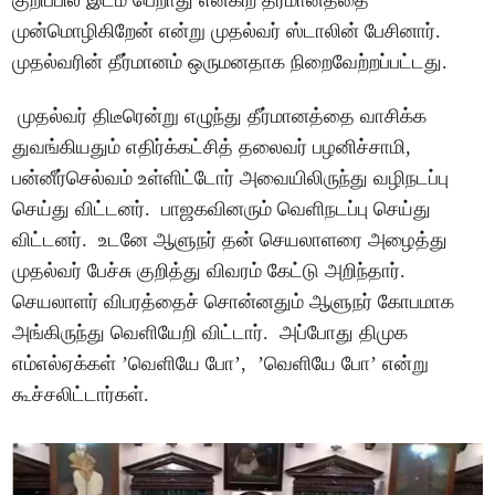
குறிப்பில் இடம் பெறாது என்கிற தீர்மானத்தை
முன்மொழிகிறேன் என்று முதல்வர் ஸ்டாலின் பேசினார்.
முதல்வரின் தீர்மானம் ஒருமனதாக நிறைவேற்றப்பட்டது.
முதல்வர் திடீரென்று எழுந்து தீர்மானத்தை வாசிக்க
துவங்கியதும் எதிர்க்கட்சித் தலைவர் பழனிச்சாமி,
பன்னீர்செல்வம் உள்ளிட்டோர் அவையிலிருந்து வழிநடப்பு
செய்து விட்டனர். பாஜகவினரும் வெளிநடப்பு செய்து
விட்டனர். உடனே ஆளுநர் தன் செயலாளரை அழைத்து
முதல்வர் பேச்சு குறித்து விவரம் கேட்டு அறிந்தார்.
செயலாளர் விபரத்தைச் சொன்னதும் ஆளுநர் கோபமாக
அங்கிருந்து வெளியேறி விட்டார். அப்போது திமுக
எம்எல்ஏக்கள் ’வெளியே போ’, ’வெளியே போ’ என்று
கூச்சலிட்டார்கள்.