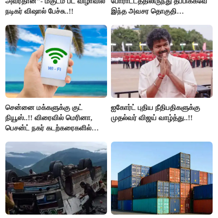
அவர்தான்"- மகுடம் பட விழாவில்
போராட்டத்திலிருந்து தப்பிக்கவே
நடிகர் விஷால் பேச்சு..!!
இந்த அவசர தொகுதி
மறுவரையறை நாடகத்தை
அரங்கேற்றுகிறார் முதலமைச்சர் -
திமுக ஐடி விங்..!!
சென்னை மக்களுக்கு குட்
ஐகோர்ட் புதிய நீதிபதிகளுக்கு
நியூஸ்..!! விரைவில் மெரினா,
முதல்வர் விஜய் வாழ்த்து..!!
பெசன்ட் நகர் கடற்கரைகளில்
இலவச Wi-Fi வசதி..!!