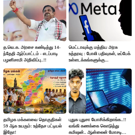
த.வெ.க. அரசை கண்டித்து 14-
மெட்டாவுக்கு மத்திய அரசு
ந்தேதி ஆர்ப்பாட்டம் - எடப்பாடி
உத்தரவு : போலி பதிவுகள், டீப்பேக்
பழனிசாமி அறிவிப்பு..!!
உள்ளடக்கங்களுக்கு...
தமிழக மக்களவை தொகுதிகள்
புதுசு புதுசா யோசிக்கிறாங்க..!!
59 ஆக உயரும்: உத்தேச பட்டியல்
வங்கி கணக்கை கொடுத்து
இதோ!
கமிஷன்.. ஆன்லைன் மோசடி