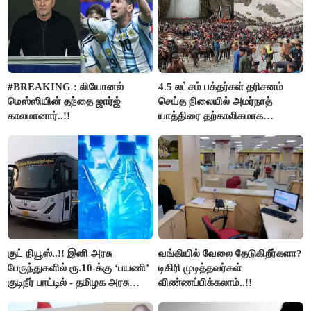
#BREAKING : லியோனல்
4.5 லட்சம் பக்தர்கள் தரிசனம்
மெஸ்ஸியின் தந்தை ஜார்ஜ்
செய்த நிலையில் அமர்நாத்
காலமானார்..!!
யாத்திரை தற்காலிகமாக
நிறுத்தம்..!!
குட் நியூஸ்..!! இனி அரசு
வங்கியில் வேலை தேடுகிறீர்களா?
பேருந்துகளில் ரூ.10-க்கு ‘பயணி’
டிகிரி முடித்தவர்கள்
குடிநீர் பாட்டில் - தமிழக அரசு
விண்ணப்பிக்கலாம்..!!
அறிவிப்பு..!!