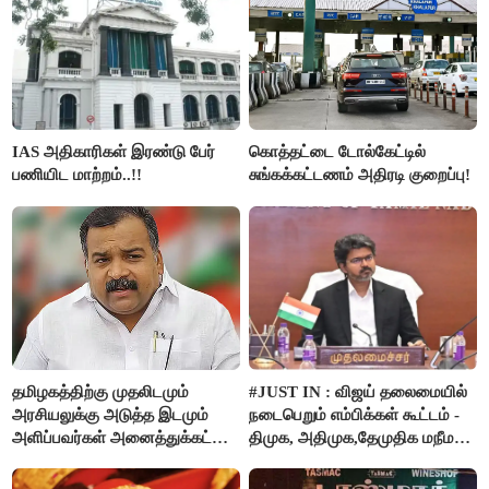
IAS அதிகாரிகள் இரண்டு பேர்
கொத்தட்டை டோல்கேட்டில்
பணியிட மாற்றம்..!!
சுங்கக்கட்டணம் அதிரடி குறைப்பு!
தமிழகத்திற்கு முதலிடமும்
#JUST IN : விஜய் தலைமையில்
அரசியலுக்கு அடுத்த இடமும்
நடைபெறும் எம்பிக்கள் கூட்டம் -
அளிப்பவர்கள் அனைத்துக்கட்சி
திமுக, அதிமுக,தேமுதிக மநீம
கூட்டத்தில் நிச்சயம்
புறக்கணிப்பு..!
பங்கேற்பார்கள் - மாணிக்கம்