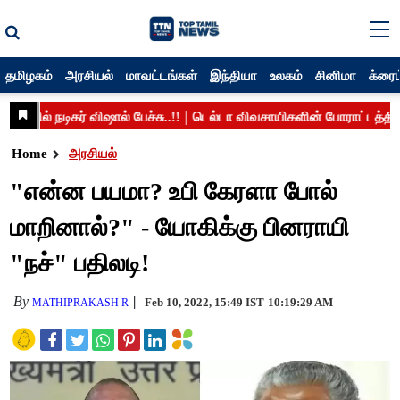
தமிழகம்
அரசியல்
மாவட்டங்கள்
இந்தியா
உலகம்
சினிமா
க்ரைம
Home
அரசியல்
"என்ன பயமா? உபி கேரளா போல்
மாறினால்?" - யோகிக்கு பினராயி
"நச்" பதிலடி!
By
Feb 10, 2022, 15:49 IST
10:19:29 AM
MATHIPRAKASH R