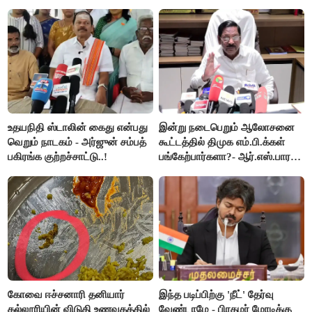
ஆட்சியர் வெளியிட்ட சூப்பர்
கூறிய சிறுமி!
செய்தி!
உதயநிதி ஸ்டாலின் கைது என்பது
இன்று நடைபெறும் ஆலோசனை
வெறும் நாடகம் - அர்ஜுன் சம்பத்
கூட்டத்தில் திமுக எம்.பி.க்கள்
பகிரங்க குற்றச்சாட்டு..!
பங்கேற்பார்களா?- ஆர்.எஸ்.பாரதி
விளக்கம்..!
கோவை ஈச்சனாரி தனியார்
இந்த படிப்பிற்கு 'நீட்' தேர்வு
கல்லூரியின் விடுதி உணவகத்தில்
வேண்டாமே - பிரதமர் மோடிக்கு