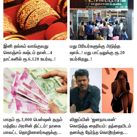
தாகூர்..!!
இனி தங்கம் வாங்குவது
மது பிரியர்களுக்கு அடுத்த
கொஞ்சம் கஷ்டம் தான்...4
ஷாக்..! மது பாட்டிலுக்கு ரூ.20
நாட்களில் ரூ.6,120 உயர்வு..!
உயர்கிறது..!
மாதம் ரூ.3,000 பென்ஷன் தரும்
விஜய்யின் 'ஜனநாயகன்'
மத்திய அரசின் திட்டம்! நாகை
கொடுத்த தைரியம்: தந்தையிடம்
மாவட்ட தொழிலாளர்களுக்கு
தனக்கு நேர்ந்த கொடூரத்தை