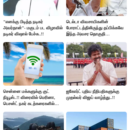
"எனக்கு பிடித்த நடிகர்
டெல்டா விவசாயிகளின்
அவர்தான்"- மகுடம் பட விழாவில்
போராட்டத்திலிருந்து தப்பிக்கவே
நடிகர் விஷால் பேச்சு..!!
இந்த அவசர தொகுதி
மறுவரையறை நாடகத்தை
அரங்கேற்றுகிறார் முதலமைச்சர் -
திமுக ஐடி விங்..!!
சென்னை மக்களுக்கு குட்
ஐகோர்ட் புதிய நீதிபதிகளுக்கு
நியூஸ்..!! விரைவில் மெரினா,
முதல்வர் விஜய் வாழ்த்து..!!
பெசன்ட் நகர் கடற்கரைகளில்
இலவச Wi-Fi வசதி..!!