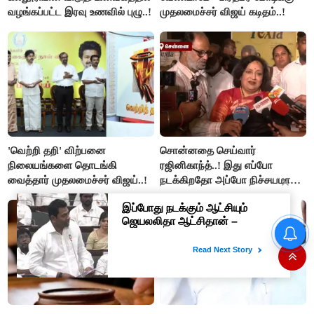
வழங்கப்பட்ட இரவு உணவில் புழு..!
முதலமைச்சர் விஜய் கடிதம்..!
'வெற்றி தறி' விற்பனை
சொன்னதை செய்வார்
நிலையங்களை தொடங்கி
ரஜினிகாந்த்..! இது எப்போ
வைத்தார் முதலமைச்சர் விஜய்..!
நடக்கிறதோ அப்போ நிச்சயமாக
ரஜினி ₹1 கோடி தருவார் - லதா
ரஜினிகாந்த்..!
சென்னை மக்களுக்கு குட்
நியூஸ்..!! விரைவில் மெரினா,
பெசன்ட் நகர் கடற்கரைகளில்
இலவச Wi-Fi வசதி..!!