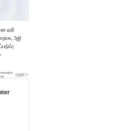
மான வரி
மாறாக, 5ஜி
்படும்;
்