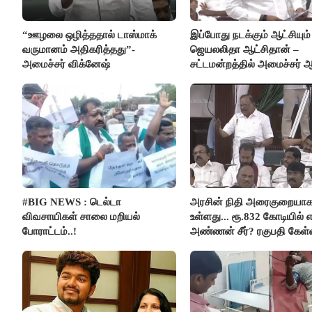
“ஊழலை ஒழித்ததால் டாஸ்மாக்
இப்போது நடக்கும் ஆட்சியும்
வருமானம் அதிகரித்தது”-
ஜெயலலிதா ஆட்சிதான் –
அமைச்சர் விக்னேஷ்
சட்டமன்றத்தில் அமைச்சர் 
அர்ஜுனா அதிரடி பேச்சு!
#BIG NEWS : டெல்டா
அரசின் நிதி அரைகுறையா
விவசாயிகள் சாலை மறியல்
உள்ளது... ரூ.832 கோடியில் எ
போராட்டம்..!
அண்ணன் சீர்? ரகுபதி கேள்வ