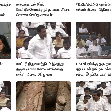
மடைந்த
சமைக்காமல் ரீல்ஸ்
#BREAKING ஷாக் க
போட்டுக்கொண்டிருந்த மனைவியை
தங்கம் விலை! அதிரடி 
ொண்ட
கொலை செய்த கணவர்!
்!
லாட்டரி நிறுவனத்திடம் இருந்து
CM விஜய்க்கு ஒரு த
ிய
திமுக ரூ.900 கோடி வாங்கியது
ஏற்பட்டால் தமிழக மக்க
ஏன்? - ஆதவ் அர்ஜுனா
சும்மா இருப்போமா?- 
விஜயகாந்த்