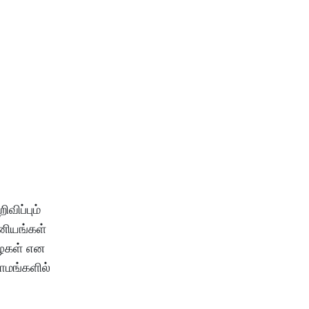
விப்பும்
னியங்கள்
ழைகள் என
ாமங்களில்