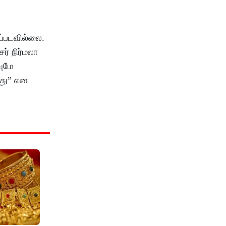
ப்படவில்லை.
ர் நிர்மலா
வுமே
ளது” என