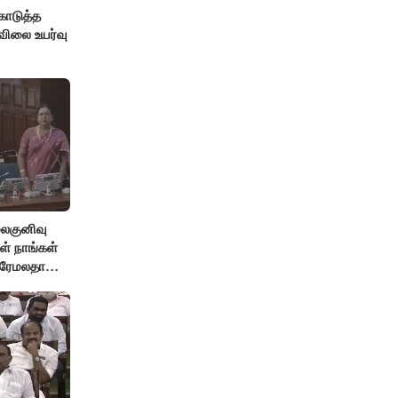
ொடுத்த
விலை உயர்வு
லைகுனிவு
ள் நாங்கள்
பிரேமலதா