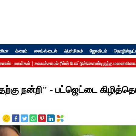
னிமா
க்ரைம்
லைப்ஸ்டைல்
ஆன்மிகம்
ஜோதிடம்
தொழில்நுட்
்கு நன்றி" - பட்ஜெட்டை கிழித்தெ