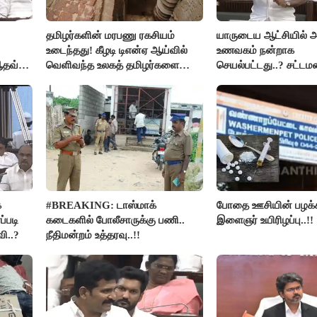
தமிழர்களின் மரபணு ரகசியம்
யாருடைய ஆட்சியில் 
உடைந்தது! கீழடி டிஎன்ஏ ஆய்வில்
உணவகம் நன்றாக
ஆதவ்
வெளிவந்த உலகத் தமிழர்களை
செயல்பட்டது..? சட்டமன
மெய்சிலிர்க்க வைக்கும் உண்மை!
நடந்த காரசார விவாதம்
க
#BREAKING: டாஸ்மாக்
போதை ஊசியின் பழக்க
ப்படி
கடைகளில் போலீசாருக்கு பணி..
இளைஞர் உயிரிழப்பு..!!
ி..?
நீதிமன்றம் உத்தரவு..!!