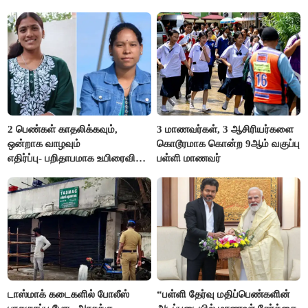
எம்.எல்.ஏ.நெகிழ்ச்சி
2 பெண்கள் காதலிக்கவும்,
3 மாணவர்கள், 3 ஆசிரியர்களை
ஒன்றாக வாழவும்
கொடூரமாக கொன்ற 9ஆம் வகுப்பு
எதிர்ப்பு- பறிதாபமாக உயிரைவிட்ட
பள்ளி மாணவர்
ஜோடி
டாஸ்மாக் கடைகளில் போலீஸ்
“பள்ளி தேர்வு மதிப்பெண்களின்