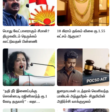
பொது வேட்பாளராகும் சீமான்?
10 கிராம் தங்கம் விலை ரூ.1.55
திமுகவிடம் நெருக்கம்
லட்சம் ஆகுமா?
காட்டுவதன் பின்னணி
"நதி நீர் இணைப்புக்கு
ஜனநாயகன் படத்தால் வெளிவந்த
சொன்னபடி ரஜினிகாந்த் ரூ.1
பாலியல் அத்துமீறல்- சிறுமியின்
கோடி தருவார்" - லதா
அதிர்ச்சி வாக்குமூலம்
ரஜினிகாந்த்