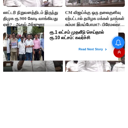
லாட்டரி நிறுவனத்திடம் இருந்து
CM விஜய்க்கு ஒரு தலைகுனிவு
திமுக ரூ.900 கோடி வாங்கியது
ஏற்பட்டால் தமிழக மக்கள் நாங்கள்
ஏன்? - ஆதவ் அர்ஜுனா
சும்மா இருப்போமா?- பிரேமலதா
விஜயகாந்த்
#BREAKING ஷாக் கொடுத்த
தங்கம் விலை! அதிரடி விலை
உயர்வு
“ஊழலை ஒழித்ததால் டாஸ்மாக்
இப்போது நடக்கும் ஆட்சியும்
வருமானம் அதிகரித்தது”-
ஜெயலலிதா ஆட்சிதான் –
அமைச்சர் விக்னேஷ்
சட்டமன்றத்தில் அமைச்சர் ஆதவ்
அர்ஜுனா அதிரடி பேச்சு!