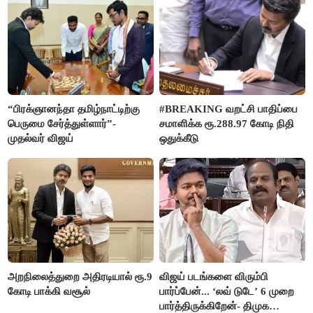
“பிரக்ஞானந்தா தமிழ்நாட்டிற்கு
#BREAKING வறட்சி பாதிப்பை
பெருமை சேர்த்துள்ளார்”-
சமாளிக்க ரூ.288.97 கோடி நிதி
முதல்வர் விஜய்
ஒதுக்கீடு
அறநிலைத்துறை அதிரடியால் ரூ.9
விஜய் படங்களை விரும்பி
கோடி பாக்கி வசூல்
பார்ப்பேன்... ‘லவ் டுடே’ 6 முறை
பார்த்திருக்கிறேன்- திமுக