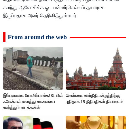
கலந்து ஆலோசிக்க ஓ . பன்னீர்செல்வம் தயாராக
இருப்பதாக அவர் தெரிவித்துள்ளார்.
From around the web
இப்படிலாமா யோசிப்பாங்க! டேபிள்
சென்னை உயர்நீதிமன்றத்திற்கு
ஃபேன்கள் வைத்து சாலையை
புதிதாக 15 நீதிபதிகள் நியமனம்
உலர்த்தும் வடக்கன்ஸ்