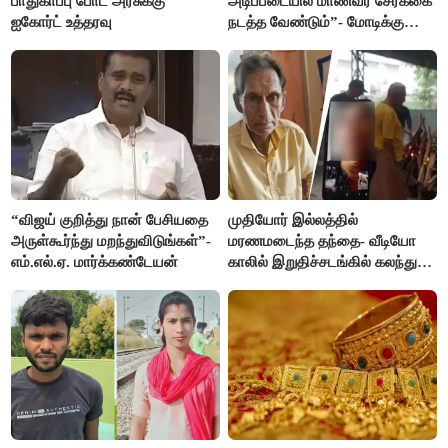
பாதுகாப்பு போட அரசுக்கு
அடிப்படையில் மாணவர் சேர்க்கை
ஐகோர்ட் உத்தரவு
நடத்த வேண்டும்”- மோடிக்கு
விஜய் கடிதம்
“விஜய் குறித்து நான் பேசியதை
முதியோர் இல்லத்தில்
அருள்கூர்ந்து மறந்துவிடுங்கள்”-
மரணமடைந்த தந்தை- வீடியோ
எம்.எல்.ஏ. மார்க்கண்டேயன்
காலில் இறுதிச்சடங்கில் கலந்து
கொண்ட மகள்கள்