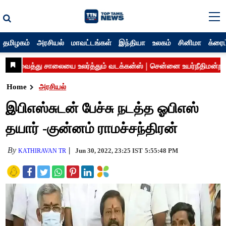
தமிழகம்
அரசியல்
மாவட்டங்கள்
இந்தியா
உலகம்
சினிமா
க்ரைம
Home
அரசியல்
இபிஎஸ்சுடன் பேச்சு நடத்த ஓபிஎஸ்
தயார் -குன்னம் ராமச்சந்திரன்
By
Jun 30, 2022, 23:25 IST
5:55:48 PM
KATHIRAVAN TR