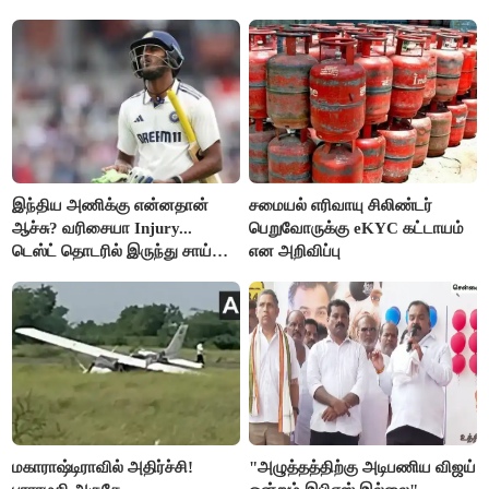
இந்திய அணிக்கு என்னதான்
சமையல் எரிவாயு சிலிண்டர்
ஆச்சு? வரிசையா Injury...
பெறுவோருக்கு eKYC கட்டாயம்
டெஸ்ட் தொடரில் இருந்து சாய்
என அறிவிப்பு
சுதர்சனும் விலகல்
மகாராஷ்டிராவில் அதிர்ச்சி!
"அழுத்தத்திற்கு அடிபணிய விஜய்