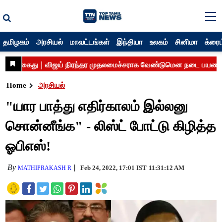
தமிழகம்
அரசியல்
மாவட்டங்கள்
இந்தியா
உலகம்
சினிமா
க்ரைம
Home
அரசியல்
"யார பாத்து எதிர்காலம் இல்லனு
சொன்னீங்க" - லிஸ்ட் போட்டு கிழித்த
ஓபிஎஸ்!
By
Feb 24, 2022, 17:01 IST
11:31:12 AM
MATHIPRAKASH R