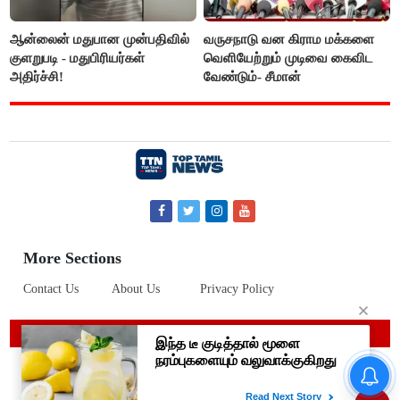
ஆன்லைன் மதுபான முன்பதிவில்
வருசநாடு வன கிராம மக்களை
குளறுபடி - மதுபிரியர்கள்
வெளியேற்றும் முடிவை கைவிட
அதிர்ச்சி!
வேண்டும்- சீமான்
More Sections
Contact Us
About Us
Privacy Policy
© 2019 Top Tamil News
கண் முன்னே வெட்டப்பட்ட
மரங்களை கட்டி அணைத்தபடி
கதறி அழுத பெண்- வீடியோ