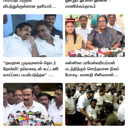
பாராமதி அருகே
ஒன்றும் இபிஎஸ் இல்லை"-
விபத்துக்குள்ளான தனியார்
மாணிக்கம்தாகூர்
பயிற்சி விமானம்
“தவறான முடிவுகளால் தொடர்
கன்னிகா பரமேஸ்வரியம்மன்
தோல்வி! தவெகவுடன் கூட்டணி
மடத்திற்குச் சொந்தமான நிலம்
வாய்ப்பை பயன்படுத்தல” -
மோசடி- வானதி சீனிவாசன்
இபிஎஸ் மீது சரமாரி குற்றச்சாட்டு
கண்டனம்