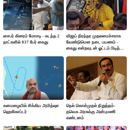
சைபர் கிரைம் மோசடி - கடந்த 2
விஜய் நிரந்தர முதலமைச்சராக
நாட்களில் 837 பேர் கைது
வேண்டுமென நடை பயணம் -
கைது என்றவுடன் ஓட்டம் பிடித்த
தவெகவினர்
கனமழையில் சிக்கிய அமித்ஷா
நெல் கொள்முதல் நிறுத்தம்-
ஹெலிகாப்டர்
தவெக அரசுக்கு அன்புமணி
கண்டனம்