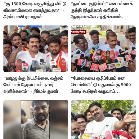
"ரூ.1500 கோடி வசூலித்து விட்டு,
“நாட்டை குடும்பம்” என பச்சைக்
விவசாயிகளை ஏமாற்றுவதா?'' -
குத்தி இருந்தால் எளிதில்
அன்புமணி ராமதாஸ்
நேரடியாகவே சந்திக்கலாம்-
சரத்குமார்
"ஊழலுக்கு இடமில்லை, லஞ்சம்
"போதையை ஒழிப்போம் என
கேட்டால் நேரடியாகப் புகார்
சொல்லிவிட்டு மதுவால் ரூ.5000
அளிக்கலாம்" - நிர்மல் குமார்
கோடி கூடுதல் வருவாய்
கிடைக்கும்னு சொல்றாங்க”-
மார்க்கண்டேயன்