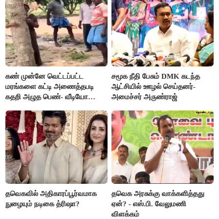
கண் முன்னே வெட்டப்பட்ட
சமூக நீதி பேசும் DMK கடந்த
மரங்களை கட்டி அணைத்தபடி
ஆட்சியில் ஊழல் செய்தனர்-
கதறி அழுத பெண்- வீடியோ
அமைச்சர் அருண்ராஜ்
வைரல்
தவெகவில் அதிகாரப்பூர்வமாக
தவெக அரசுக்கு வாக்களித்தது
நுழையும் நடிகை த்ரிஷா?
ஏன்? - எஸ்.பி. வேலுமணி
விளக்கம்