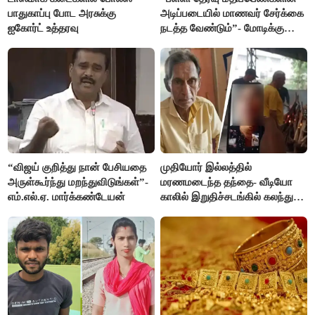
பாதுகாப்பு போட அரசுக்கு
அடிப்படையில் மாணவர் சேர்க்கை
ஐகோர்ட் உத்தரவு
நடத்த வேண்டும்”- மோடிக்கு
விஜய் கடிதம்
“விஜய் குறித்து நான் பேசியதை
முதியோர் இல்லத்தில்
அருள்கூர்ந்து மறந்துவிடுங்கள்”-
மரணமடைந்த தந்தை- வீடியோ
எம்.எல்.ஏ. மார்க்கண்டேயன்
காலில் இறுதிச்சடங்கில் கலந்து
கொண்ட மகள்கள்