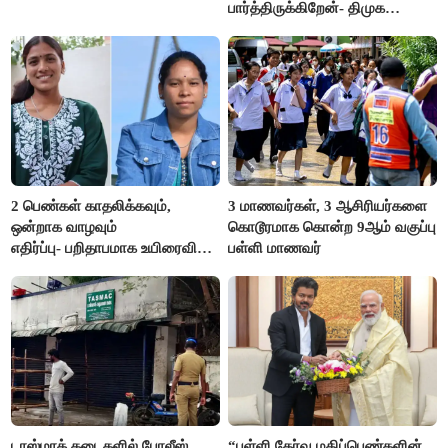
பார்த்திருக்கிறேன்- திமுக
எம்.எல்.ஏ.நெகிழ்ச்சி
2 பெண்கள் காதலிக்கவும்,
3 மாணவர்கள், 3 ஆசிரியர்களை
ஒன்றாக வாழவும்
கொடூரமாக கொன்ற 9ஆம் வகுப்பு
எதிர்ப்பு- பறிதாபமாக உயிரைவிட்ட
பள்ளி மாணவர்
ஜோடி
டாஸ்மாக் கடைகளில் போலீஸ்
“பள்ளி தேர்வு மதிப்பெண்களின்