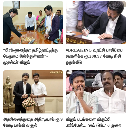
“பிரக்ஞானந்தா தமிழ்நாட்டிற்கு
#BREAKING வறட்சி பாதிப்பை
பெருமை சேர்த்துள்ளார்”-
சமாளிக்க ரூ.288.97 கோடி நிதி
முதல்வர் விஜய்
ஒதுக்கீடு
அறநிலைத்துறை அதிரடியால் ரூ.9
விஜய் படங்களை விரும்பி
கோடி பாக்கி வசூல்
பார்ப்பேன்... ‘லவ் டுடே’ 6 முறை