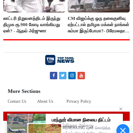
லாட்டரி நிறுவனத்திடம் இருந்து
CM விஜய்க்கு ஒரு தலைகுனிவு
திமுக ரூ.900 கோடி வாங்கியது
ஏற்பட்டால் தமிழக மக்கள் நாங்கள்
ஏன்? - ஆதவ் அர்ஜுனா
சும்மா இருப்போமா?- பிரேமலதா
விஜயகாந்த்
More Sections
Contact Us
About Us
Privacy Policy
© 2019 Top Tamil News
#BREAKING ஷாக் கொடுத்த