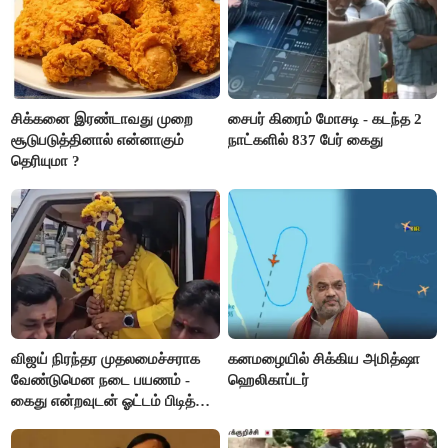
சிக்கனை இரண்டாவது முறை
சைபர் கிரைம் மோசடி - கடந்த 2
சூடுபடுத்தினால் என்னாகும்
நாட்களில் 837 பேர் கைது
தெரியுமா ?
விஜய் நிரந்தர முதலமைச்சராக
கனமழையில் சிக்கிய அமித்ஷா
வேண்டுமென நடை பயணம் -
ஹெலிகாப்டர்
கைது என்றவுடன் ஓட்டம் பிடித்த
தவெகவினர்