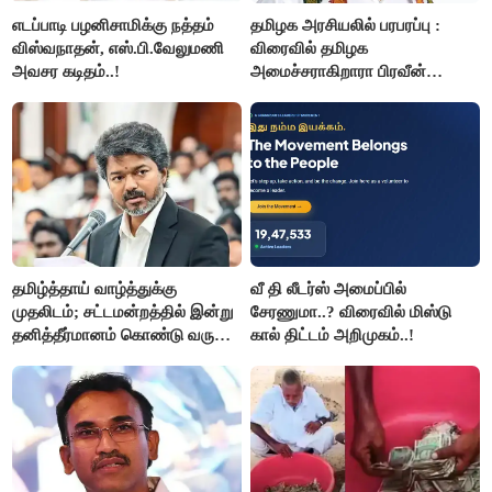
எடப்பாடி பழனிசாமிக்கு நத்தம்
தமிழக அரசியலில் பரபரப்பு :
விஸ்வநாதன், எஸ்.பி.வேலுமணி
விரைவில் தமிழக
அவசர கடிதம்..!
அமைச்சராகிறாரா பிரவீன்
சக்ரவர்த்தி..?
தமிழ்த்தாய் வாழ்த்துக்கு
வீ தி லீடர்ஸ் அமைப்பில்
முதலிடம்; சட்டமன்றத்தில் இன்று
சேரணுமா..? விரைவில் மிஸ்டு
தனித்தீர்மானம் கொண்டு வரும்
கால் திட்டம் அறிமுகம்..!
முதல் அமைச்சர் விஜய்.!!