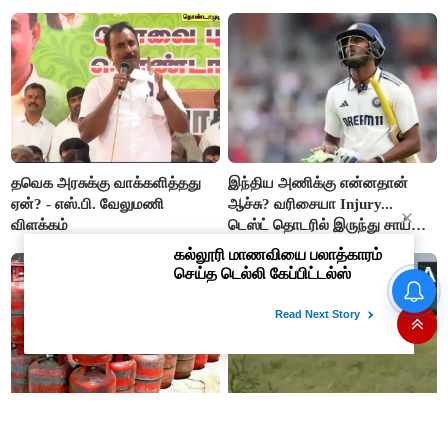
தவெக அரசுக்கு வாக்களித்தது
இந்திய அணிக்கு என்னதான்
ஏன்? - எஸ்.பி. வேலுமணி
ஆச்சு? வரிசையா Injury...
விளக்கம்
டெஸ்ட் தொடரில் இருந்து சாய்
சுதர்சனும் விலகல்
கண் முன்னே வெட்டப்பட்ட
மரங்களை கட்டி அணைத்தபடி
கதறி அழுத பெண்- வீடியோ
வைரல்
சமையல் எரிவாயு சிலிண்டர்
மகாராஷ்டிராவில் அதிர்ச்சி!
பெறுவோருக்கு eKYC கட்டாயம்
பாராமதி அருகே