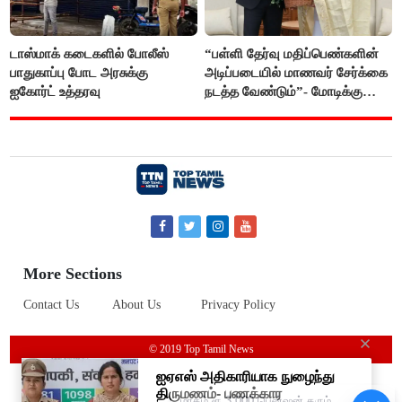
டாஸ்மாக் கடைகளில் போலீஸ்
“பள்ளி தேர்வு மதிப்பெண்களின்
பாதுகாப்பு போட அரசுக்கு
அடிப்படையில் மாணவர் சேர்க்கை
ஐகோர்ட் உத்தரவு
நடத்த வேண்டும்”- மோடிக்கு
விஜய் கடிதம்
More Sections
Contact Us
About Us
Privacy Policy
© 2019 Top Tamil News
மாதம் ரூ.3,000 பென்ஷன் தரும்