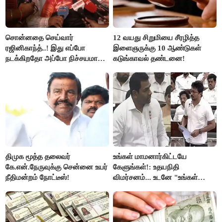
சொன்னதை செய்வார்
12 வயது சிறுமியை சீரழித்த
ரஜினிகாந்த்..! இது எப்போ
இளைஞருக்கு 10 ஆண்டுகள்
நடக்கிறதோ அப்போ நிச்சயமாக
கடுங்காவல் தண்டனை!
ரஜினி ₹1 கோடி தருவார் - லதா
ரஜினிகாந்த்..!
திமுக மூத்த தலைவர்
உங்கள் மாமனார்கிட்டயே
கே.என்.நேருவுக்கு சென்னை உயர்
கேளுங்கள்!: உதயநிதி
நீதிமன்றம் நோட்டீஸ்!
விமர்சனம்... உடனே "உங்கள்
அப்பாவிடம் கேளுங்கள்" என
ஆதவ் அர்ஜுனா பதிலடி!