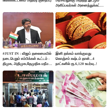
சுங்கக்கட்டணம் அதிரடி குறைப்பு!
அரசியலுக்கு அடுத்த இடமும்
அளிப்பவர்கள் அனைத்துக்கட்சி
கூட்டத்தில் நிச்சயம்
பங்கேற்பார்கள் - மாணிக்கம்
தாகூர்..!!
#JUST IN : விஜய் தலைமையில்
இனி தங்கம் வாங்குவது
நடைபெறும் எம்பிக்கள் கூட்டம் -
கொஞ்சம் கஷ்டம் தான்...4
திமுக, அதிமுக,தேமுதிக மநீம
நாட்களில் ரூ.6,120 உயர்வு..!
புறக்கணிப்பு..!