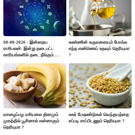
08-08-2026 - இன்றைய
கண்ணின் கருவளையம் போக்க
ராசிபலன்: இன்று தடைபட்ட
எந்த எண்ணெய் உதவும் தெரியுமா
காரியங்களில் தடை நீங்கும்.
?
பணவரத்து எதிர்பார்த்தபடி
இருக்கும். ஆன்மீக எண்ணம்
அதிகரிக்கும்..!
வாழைப்பழ மசியலை தினமும்
சுகர் பேஷண்டுகள் வெந்தயத்தை
முகத்தில் பூசினால் என்னாகும்
எப்படி சாப்பிடணும் தெரியுமா ?
தெரியுமா ?