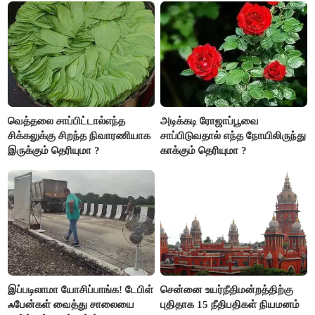
வெத்தலை சாப்பிட்டால்எந்த
அடிக்கடி ரோஜாப்பூவை
சிக்கலுக்கு சிறந்த நிவாரணியாக
சாப்பிடுவதால் எந்த நோயிலிருந்து
இருக்கும் தெரியுமா ?
காக்கும் தெரியுமா ?
இப்படிலாமா யோசிப்பாங்க! டேபிள்
சென்னை உயர்நீதிமன்றத்திற்கு
ஃபேன்கள் வைத்து சாலையை
புதிதாக 15 நீதிபதிகள் நியமனம்