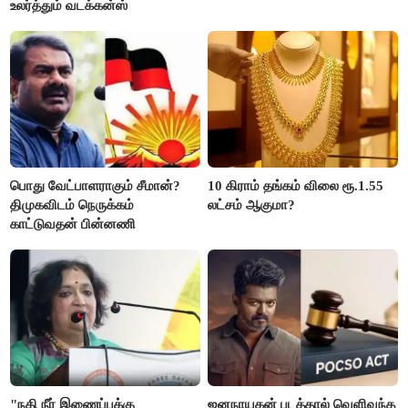
உலர்த்தும் வடக்கன்ஸ்
பொது வேட்பாளராகும் சீமான்?
10 கிராம் தங்கம் விலை ரூ.1.55
திமுகவிடம் நெருக்கம்
லட்சம் ஆகுமா?
காட்டுவதன் பின்னணி
"நதி நீர் இணைப்புக்கு
ஜனநாயகன் படத்தால் வெளிவந்த