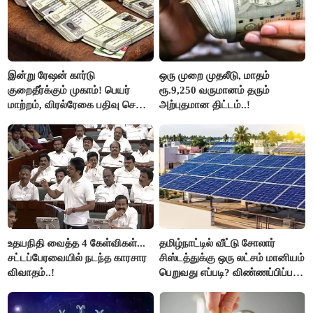
இன்று ரேஷன் கார்டு
ஒரு முறை முதலீடு, மாதம்
குறைதீர்க்கும் முகாம்! பெயர்
ரூ.9,250 வருமானம் தரும்
மாற்றம், விரல்ரேகை பதிவு செய்ய
அற்புதமான திட்டம்..!
அரிய வாய்ப்பு!
உதயநிதி வைத்த 4 கேள்விகள்...
தமிழ்நாட்டில் வீட்டு சோலார்
சட்டப்பேரவையில் நடந்த காரசார
சிஸ்டத்துக்கு ஒரு லட்சம் மானியம்
விவாதம்..!
பெறுவது எப்படி? விண்ணப்பிப்பது
எப்படி?