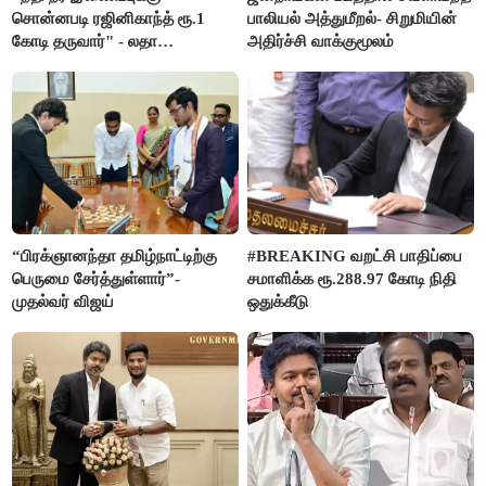
சொன்னபடி ரஜினிகாந்த் ரூ.1
பாலியல் அத்துமீறல்- சிறுமியின்
கோடி தருவார்" - லதா
அதிர்ச்சி வாக்குமூலம்
ரஜினிகாந்த்
“பிரக்ஞானந்தா தமிழ்நாட்டிற்கு
#BREAKING வறட்சி பாதிப்பை
பெருமை சேர்த்துள்ளார்”-
சமாளிக்க ரூ.288.97 கோடி நிதி
முதல்வர் விஜய்
ஒதுக்கீடு