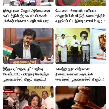
இன்று நடைபெறும் ஆலோசனை
கோவை ஈச்சனாரி தனியார்
கூட்டத்தில் திமுக எம்.பி.க்கள்
கல்லூரியின் விடுதி உணவகத்தில்
பங்கேற்பார்களா?- ஆர்.எஸ்.பாரதி
வழங்கப்பட்ட இரவு உணவில் புழு..!
விளக்கம்..!
இந்த படிப்பிற்கு 'நீட்' தேர்வு
'வெற்றி தறி' விற்பனை
வேண்டாமே - பிரதமர் மோடிக்கு
நிலையங்களை தொடங்கி
முதலமைச்சர் விஜய் கடிதம்..!
வைத்தார் முதலமைச்சர் விஜய்..!