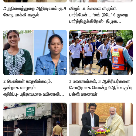
அறநிலைத்துறை அதிரடியால் ரூ.9
விஜய் படங்களை விரும்பி
கோடி பாக்கி வசூல்
பார்ப்பேன்... ‘லவ் டுடே’ 6 முறை
பார்த்திருக்கிறேன்- திமுக
எம்.எல்.ஏ.நெகிழ்ச்சி
2 பெண்கள் காதலிக்கவும்,
3 மாணவர்கள், 3 ஆசிரியர்களை
ஒன்றாக வாழவும்
கொடூரமாக கொன்ற 9ஆம் வகுப்பு
எதிர்ப்பு- பறிதாபமாக உயிரைவிட்ட
பள்ளி மாணவர்
ஜோடி