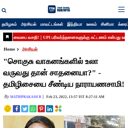
தமிழகம்
அரசியல்
மாவட்டங்கள்
இந்தியா
உலகம்
சினிமா
க்ரைம
Home
அரசியல்
"சொகுசு வாகனங்களில் உலா
வருவது தான் சாதனையா?" -
தமிழிசையை சீண்டிய நாராயணசாமி!
By
Feb 23, 2022, 13:57 IST
8:27:11 AM
MATHIPRAKASH R