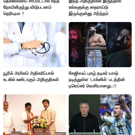
நெல்லிக்காய் சாப்பிட்டால் எந்த
இந்த அறிகுறிகள் இருந்தால்
நோயிலிருந்து விடுபடலாம்
உங்களுக்கு தைராய்டு
தெரியுமா ?
இருக்குன்னு அர்த்தம்
யூரிக் அமிலம் அதிகரிப்பால்
கேஜிஎஃப் புகழ் நடிகர் யாஷ்
உடலில் உண்டாகும் அறிகுறிகள்
நடித்துள்ள 'டாக்‌ஸிக்' படத்தின்
டிரெய்லர் வெளியானது..!!