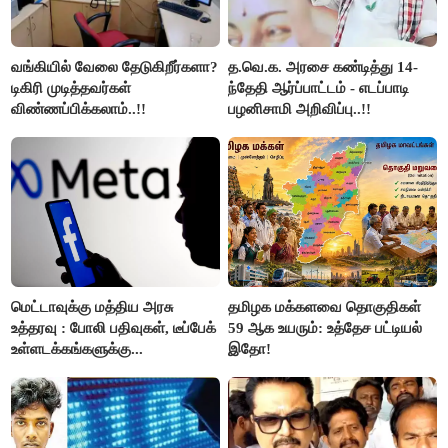
வங்கியில் வேலை தேடுகிறீர்களா?
த.வெ.க. அரசை கண்டித்து 14-
டிகிரி முடித்தவர்கள்
ந்தேதி ஆர்ப்பாட்டம் - எடப்பாடி
விண்ணப்பிக்கலாம்..!!
பழனிசாமி அறிவிப்பு..!!
மெட்டாவுக்கு மத்திய அரசு
தமிழக மக்களவை தொகுதிகள்
உத்தரவு : போலி பதிவுகள், டீப்பேக்
59 ஆக உயரும்: உத்தேச பட்டியல்
உள்ளடக்கங்களுக்கு...
இதோ!