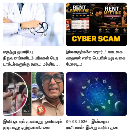
மருந்து தயாரிப்பு
இளைஞர்களே உஷார்..! வாடகை
நிறுவனங்களிடம் பரிசுகள் பெற
காதலன் என்ற பெயரில் புது வகை
டாக்டர்களுக்கு தடை; மத்திய
மோசடி..!
அரசு உத்தரவு..!
இனி ஓடவும் முடியாது; ஒளியவும்
09-08-2026 - இன்றைய
முடியாது; குற்றவாளிகளை
ராசிபலன்: இன்று காரிய தடை