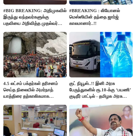
#BIG BREAKING: அதிமுகவில்
#BREAKING : லியோனல்
இருந்து வந்தவர்களுக்கு
மெஸ்ஸியின் தந்தை ஜார்ஜ்
பதவியை அறிவித்த முதல்வர்
காலமானார்..!!
விஜய்..!!
4.5 லட்சம் பக்தர்கள் தரிசனம்
குட் நியூஸ்..!! இனி அரசு
செய்த நிலையில் அமர்நாத்
பேருந்துகளில் ரூ.10-க்கு ‘பயணி’
யாத்திரை தற்காலிகமாக
குடிநீர் பாட்டில் - தமிழக அரசு
நிறுத்தம்..!!
அறிவிப்பு..!!