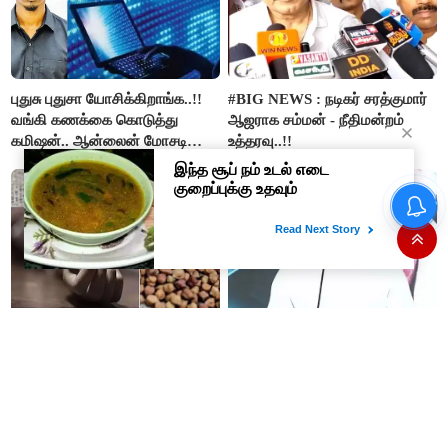
புதுசு புதுசா யோசிக்கிறாங்க..!!
#BIG NEWS : நடிகர் சரத்குமார்
வங்கி கணக்கை கொடுத்து
ஆஜராக சம்மன் - நீதிமன்றம்
கமிஷன்.. ஆன்லைன் மோசடி
உத்தரவு..!!
கும்பலுக்கு உதவிய வாலிபர்
கைது..!!
இப்படி கூட மரணம் வருமா..??
"எனக்கு பிடித்த நடிகர்
அக்கா, தங்கை பலி..
அவர்தான்"- மகுடம் பட விழாவில்
கொண்டைக்கடலையால் பறிபோன
நடிகர் விஷால் பேச்சு..!!
உயிர்கள்..!!