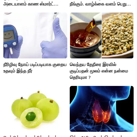
அடையாளம் காண ஸ்மார்ட்
நீங்கும். வாழ்க்கை வளம் பெறும்.
கண்ணாடிகளை பயன்படுத்த
எதிரில் இருப்பவர்களை
போலீசார் முடிவு..!
எடைபோடுவது நல்லது..!
நீரிழிவு நோய் படிப்படியாக குறைய
வெந்தய தேநீரை இரவில்
உதவும் இந்த நீர்
குடிப்பதன் மூலம் என்ன நன்மை
தெரியுமா ?