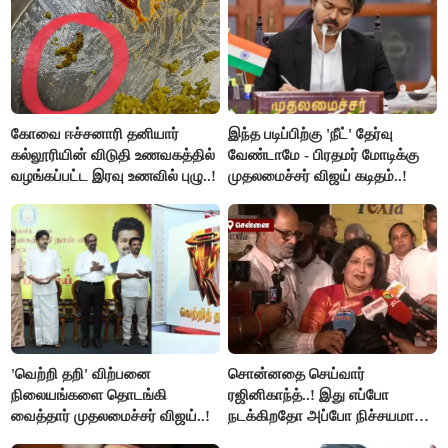
கோவை ஈச்சனாரி தனியார்
இந்த படிப்பிற்கு 'நீட்' தேர்வு
கல்லூரியின் விடுதி உணவகத்தில்
வேண்டாமே - பிரதமர் மோடிக்கு
வழங்கப்பட்ட இரவு உணவில் புழு..!
முதலமைச்சர் விஜய் கடிதம்..!
'வெற்றி தறி' விற்பனை
சொன்னதை செய்வார்
நிலையங்களை தொடங்கி
ரஜினிகாந்த்..! இது எப்போ
வைத்தார் முதலமைச்சர் விஜய்..!
நடக்கிறதோ அப்போ நிச்சயமாக
ரஜினி ₹1 கோடி தருவார் - லதா