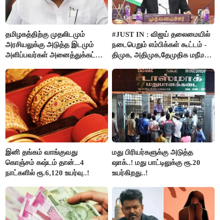
தமிழகத்திற்கு முதலிடமும்
#JUST IN : விஜய் தலைமையில்
அரசியலுக்கு அடுத்த இடமும்
நடைபெறும் எம்பிக்கள் கூட்டம் -
அளிப்பவர்கள் அனைத்துக்கட்சி
திமுக, அதிமுக,தேமுதிக மநீம
கூட்டத்தில் நிச்சயம்
புறக்கணிப்பு..!
பங்கேற்பார்கள் - மாணிக்கம்
தாகூர்..!!
இனி தங்கம் வாங்குவது
மது பிரியர்களுக்கு அடுத்த
கொஞ்சம் கஷ்டம் தான்...4
ஷாக்..! மது பாட்டிலுக்கு ரூ.20
நாட்களில் ரூ.6,120 உயர்வு..!
உயர்கிறது..!