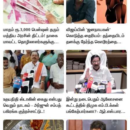
மாதம் ரூ.3,000 பென்ஷன் தரும்
விஜய்யின் 'ஜனநாயகன்'
மத்திய அரசின் திட்டம்! நாகை
கொடுத்த தைரியம்: தந்தையிடம்
மாவட்ட தொழிலாளர்களுக்கு
தனக்கு நேர்ந்த கொடூரத்தை
ஆட்சியர் வெளியிட்ட சூப்பர்
கூறிய சிறுமி!
செய்தி!
உதயநிதி ஸ்டாலின் கைது என்பது
இன்று நடைபெறும் ஆலோசனை
வெறும் நாடகம் - அர்ஜுன் சம்பத்
கூட்டத்தில் திமுக எம்.பி.க்கள்
பகிரங்க குற்றச்சாட்டு..!
பங்கேற்பார்களா?- ஆர்.எஸ்.பாரதி
விளக்கம்..!