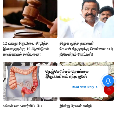
ரஜினிகாந்த்..!
12 வயது சிறுமியை சீரழித்த
திமுக மூத்த தலைவர்
இளைஞருக்கு 10 ஆண்டுகள்
கே.என்.நேருவுக்கு சென்னை உயர்
கடுங்காவல் தண்டனை!
நீதிமன்றம் நோட்டீஸ்!
இமாச்சலில் பயணிகள் பஸ்
கவிழ்ந்தது; 8 பேர் பலியான
சோகம்..!! பிரதமர் மோடி
இரங்கல்..!!
உங்கள் மாமனார்கிட்டயே
இன்று ரேஷன் கார்டு
கேளுங்கள்!: உதயநிதி
குறைதீர்க்கும் முகாம்! பெயர்