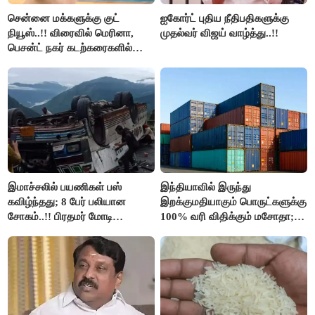
சென்னை மக்களுக்கு குட்
ஐகோர்ட் புதிய நீதிபதிகளுக்கு
நியூஸ்..!! விரைவில் மெரினா,
முதல்வர் விஜய் வாழ்த்து..!!
பெசன்ட் நகர் கடற்கரைகளில்
இலவச Wi-Fi வசதி..!!
இமாச்சலில் பயணிகள் பஸ்
இந்தியாவில் இருந்து
கவிழ்ந்தது; 8 பேர் பலியான
இறக்குமதியாகும் பொருட்களுக்கு
சோகம்..!! பிரதமர் மோடி
100% வரி விதிக்கும் மசோதா;
இரங்கல்..!!
அமெரிக்கா நிறைவேற்றம்..!!