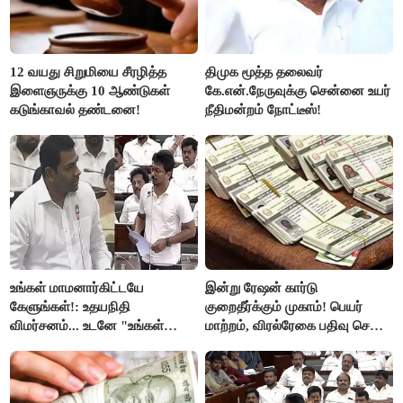
12 வயது சிறுமியை சீரழித்த
திமுக மூத்த தலைவர்
இளைஞருக்கு 10 ஆண்டுகள்
கே.என்.நேருவுக்கு சென்னை உயர்
கடுங்காவல் தண்டனை!
நீதிமன்றம் நோட்டீஸ்!
உங்கள் மாமனார்கிட்டயே
இன்று ரேஷன் கார்டு
கேளுங்கள்!: உதயநிதி
குறைதீர்க்கும் முகாம்! பெயர்
விமர்சனம்... உடனே "உங்கள்
மாற்றம், விரல்ரேகை பதிவு செய்ய
அப்பாவிடம் கேளுங்கள்" என
அரிய வாய்ப்பு!
ஆதவ் அர்ஜுனா பதிலடி!