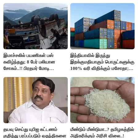
இலவச Wi-Fi வசதி..!!
இமாச்சலில் பயணிகள் பஸ்
இந்தியாவில் இருந்து
கவிழ்ந்தது; 8 பேர் பலியான
இறக்குமதியாகும் பொருட்களுக்கு
சோகம்..!! பிரதமர் மோடி
100% வரி விதிக்கும் மசோதா;
இரங்கல்..!!
அமெரிக்கா நிறைவேற்றம்..!!
தயவு செய்து யுபிஐ கட்டணம்
மீண்டும் மீண்டுமா..? தமிழகத்தில்
குறித்து பரப்பப்படும் வதந்திகளை
அதிகரிக்கும் அரிசி விலை..!