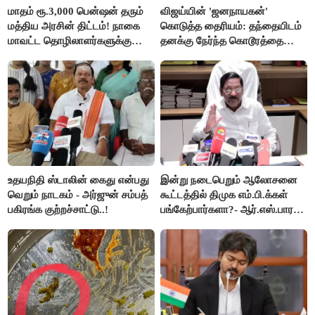
மாதம் ரூ.3,000 பென்ஷன் தரும்
விஜய்யின் 'ஜனநாயகன்'
மத்திய அரசின் திட்டம்! நாகை
கொடுத்த தைரியம்: தந்தையிடம்
மாவட்ட தொழிலாளர்களுக்கு
தனக்கு நேர்ந்த கொடூரத்தை
ஆட்சியர் வெளியிட்ட சூப்பர்
கூறிய சிறுமி!
செய்தி!
உதயநிதி ஸ்டாலின் கைது என்பது
இன்று நடைபெறும் ஆலோசனை
வெறும் நாடகம் - அர்ஜுன் சம்பத்
கூட்டத்தில் திமுக எம்.பி.க்கள்
பகிரங்க குற்றச்சாட்டு..!
பங்கேற்பார்களா?- ஆர்.எஸ்.பாரதி
விளக்கம்..!