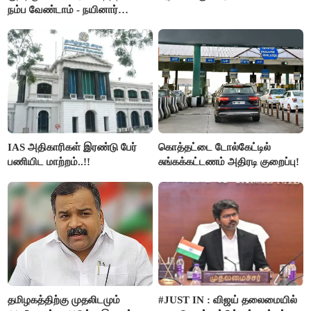
நம்ப வேண்டாம் - நயினார்
நாகேந்திரன்..!!
IAS அதிகாரிகள் இரண்டு பேர்
கொத்தட்டை டோல்கேட்டில்
பணியிட மாற்றம்..!!
சுங்கக்கட்டணம் அதிரடி குறைப்பு!
தமிழகத்திற்கு முதலிடமும்
#JUST IN : விஜய் தலைமையில்