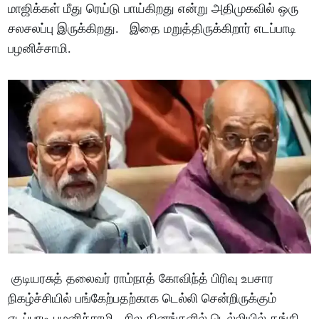
மாஜிக்கள் மீது ரெய்டு பாய்கிறது என்று அதிமுகவில் ஒரு
சலசலப்பு இருக்கிறது. இதை மறுத்திருக்கிறார் எடப்பாடி
பழனிச்சாமி.
குடியரசுத் தலைவர் ராம்நாத் கோவிந்த் பிரிவு உபசார
நிகழ்ச்சியில் பங்கேற்பதற்காக டெல்லி சென்றிருக்கும்
எடப்பாடி பழனிச்சாமி, சில தினங்களில் டெல்லியில் தங்கி