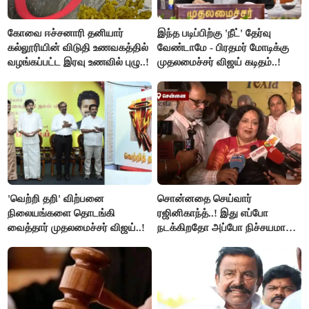
கோவை ஈச்சனாரி தனியார்
இந்த படிப்பிற்கு 'நீட்' தேர்வு
கல்லூரியின் விடுதி உணவகத்தில்
வேண்டாமே - பிரதமர் மோடிக்கு
வழங்கப்பட்ட இரவு உணவில் புழு..!
முதலமைச்சர் விஜய் கடிதம்..!
'வெற்றி தறி' விற்பனை
சொன்னதை செய்வார்
நிலையங்களை தொடங்கி
ரஜினிகாந்த்..! இது எப்போ
வைத்தார் முதலமைச்சர் விஜய்..!
நடக்கிறதோ அப்போ நிச்சயமாக
ரஜினி ₹1 கோடி தருவார் - லதா
ரஜினிகாந்த்..!