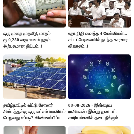
ஒரு முறை முதலீடு, மாதம்
உதயநிதி வைத்த 4 கேள்விகள்...
ரூ.9,250 வருமானம் தரும்
சட்டப்பேரவையில் நடந்த காரசார
அற்புதமான திட்டம்..!
விவாதம்..!
தமிழ்நாட்டில் வீட்டு சோலார்
08-08-2026 - இன்றைய
சிஸ்டத்துக்கு ஒரு லட்சம் மானியம்
ராசிபலன்: இன்று தடைபட்ட
பெறுவது எப்படி? விண்ணப்பிப்பது
காரியங்களில் தடை நீங்கும்.
எப்படி?
பணவரத்து எதிர்பார்த்தபடி
இருக்கும். ஆன்மீக எண்ணம்