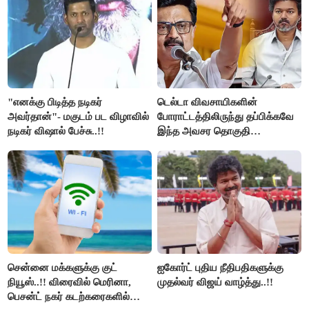
"எனக்கு பிடித்த நடிகர்
டெல்டா விவசாயிகளின்
அவர்தான்"- மகுடம் பட விழாவில்
போராட்டத்திலிருந்து தப்பிக்கவே
நடிகர் விஷால் பேச்சு..!!
இந்த அவசர தொகுதி
மறுவரையறை நாடகத்தை
அரங்கேற்றுகிறார் முதலமைச்சர் -
திமுக ஐடி விங்..!!
சென்னை மக்களுக்கு குட்
ஐகோர்ட் புதிய நீதிபதிகளுக்கு
நியூஸ்..!! விரைவில் மெரினா,
முதல்வர் விஜய் வாழ்த்து..!!
பெசன்ட் நகர் கடற்கரைகளில்