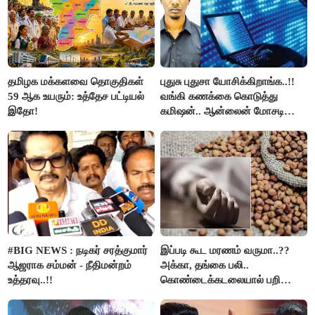
தமிழக மக்களவை தொகுதிகள்
புதுசு புதுசா யோசிக்கிறாங்க..!!
59 ஆக உயரும்: உத்தேச பட்டியல்
வங்கி கணக்கை கொடுத்து
இதோ!
கமிஷன்.. ஆன்லைன் மோசடி
கும்பலுக்கு உதவிய வாலிபர்
கைது..!!
#BIG NEWS : நடிகர் சரத்குமார்
இப்படி கூட மரணம் வருமா..??
ஆஜராக சம்மன் - நீதிமன்றம்
அக்கா, தங்கை பலி..
உத்தரவு..!!
கொண்டைக்கடலையால் பறிபோன
உயிர்கள்..!!