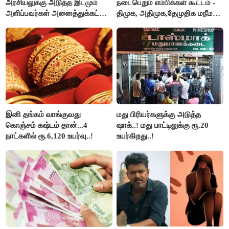
அரசியலுக்கு அடுத்த இடமும்
நடைபெறும் எம்பிக்கள் கூட்டம் -
அளிப்பவர்கள் அனைத்துக்கட்சி
திமுக, அதிமுக,தேமுதிக மநீம
கூட்டத்தில் நிச்சயம்
புறக்கணிப்பு..!
பங்கேற்பார்கள் - மாணிக்கம்
தாகூர்..!!
இனி தங்கம் வாங்குவது
மது பிரியர்களுக்கு அடுத்த
கொஞ்சம் கஷ்டம் தான்...4
ஷாக்..! மது பாட்டிலுக்கு ரூ.20
நாட்களில் ரூ.6,120 உயர்வு..!
உயர்கிறது..!