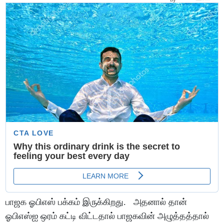
பாஜக ஓபிஎஸ் பக்கம் இருக்கிறது. அதனால் தான்
ஓபிஎஸ்ஐ ஒரம் கட்டி விட்டதால் பாஜகவின் அழுத்தத்தால்