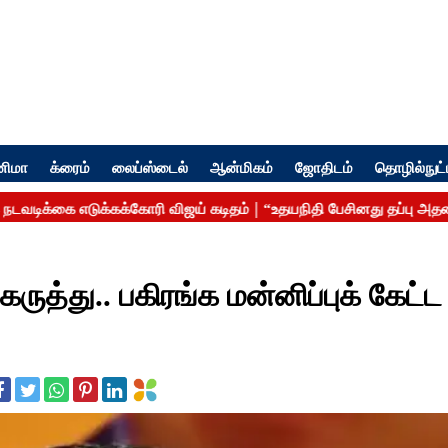
னிமா
க்ரைம்
லைப்ஸ்டைல்
ஆன்மிகம்
ஜோதிடம்
தொழில்நுட்
ுத்து.. பகிரங்க மன்னிப்புக் கேட்ட