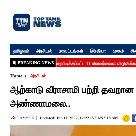
தமிழகம்
அரசியல்
மாவட்டங்கள்
இந்தியா
உலகம்
சி
Home
அரசியல்
ஆற்காடு வீராசாமி பற்றி தவறான கர
அண்ணாமலை..
By
Updated: Jun 11, 2022, 12:22 IST
6:52:18 AM
RAMYA K