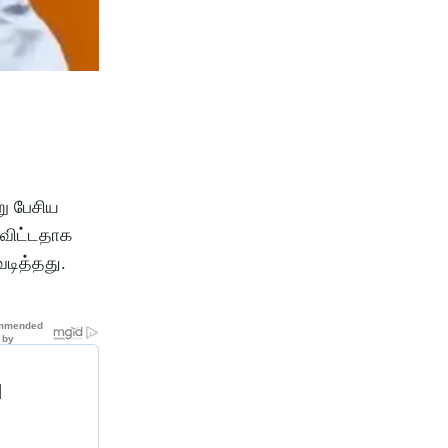
று பேசிய
ுவிட்டதாக
டித்தது.