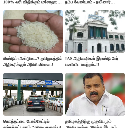
100% வரி விதிக்கும் மசோதா;
நம்ப வேண்டாம் - நயினார்
அமெரிக்கா நிறைவேற்றம்..!!
நாகேந்திரன்..!!
மீண்டும் மீண்டுமா..? தமிழகத்தில்
IAS அதிகாரிகள் இரண்டு பேர்
அதிகரிக்கும் அரிசி விலை..!
பணியிட மாற்றம்..!!
கொத்தட்டை டோல்கேட்டில்
தமிழகத்திற்கு முதலிடமும்
சுங்கக்கட்டணம் அதிரடி குறைப்பு!
அரசியலுக்கு அடுத்த இடமும்