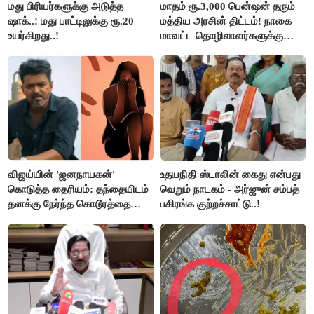
மது பிரியர்களுக்கு அடுத்த
மாதம் ரூ.3,000 பென்ஷன் தரும்
ஷாக்..! மது பாட்டிலுக்கு ரூ.20
மத்திய அரசின் திட்டம்! நாகை
உயர்கிறது..!
மாவட்ட தொழிலாளர்களுக்கு
ஆட்சியர் வெளியிட்ட சூப்பர்
செய்தி!
விஜய்யின் 'ஜனநாயகன்'
உதயநிதி ஸ்டாலின் கைது என்பது
கொடுத்த தைரியம்: தந்தையிடம்
வெறும் நாடகம் - அர்ஜுன் சம்பத்
தனக்கு நேர்ந்த கொடூரத்தை
பகிரங்க குற்றச்சாட்டு..!
கூறிய சிறுமி!