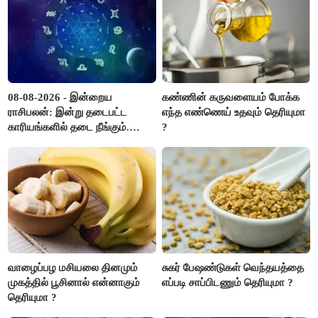
08-08-2026 - இன்றைய
கண்ணின் கருவளையம் போக்க
ராசிபலன்: இன்று தடைபட்ட
எந்த எண்ணெய் உதவும் தெரியுமா
காரியங்களில் தடை நீங்கும்.
?
பணவரத்து எதிர்பார்த்தபடி
இருக்கும். ஆன்மீக எண்ணம்
அதிகரிக்கும்..!
வாழைப்பழ மசியலை தினமும்
சுகர் பேஷண்டுகள் வெந்தயத்தை
முகத்தில் பூசினால் என்னாகும்
எப்படி சாப்பிடணும் தெரியுமா ?
தெரியுமா ?