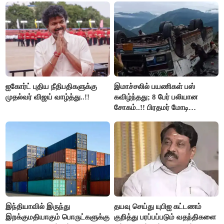
அரங்கேற்றுகிறார் முதலமைச்சர் -
திமுக ஐடி விங்..!!
ஐகோர்ட் புதிய நீதிபதிகளுக்கு
இமாச்சலில் பயணிகள் பஸ்
முதல்வர் விஜய் வாழ்த்து..!!
கவிழ்ந்தது; 8 பேர் பலியான
சோகம்..!! பிரதமர் மோடி
இரங்கல்..!!
இந்தியாவில் இருந்து
தயவு செய்து யுபிஐ கட்டணம்
இறக்குமதியாகும் பொருட்களுக்கு
குறித்து பரப்பப்படும் வதந்திகளை