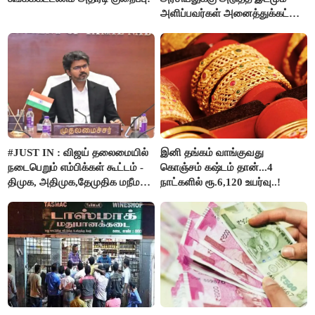
அளிப்பவர்கள் அனைத்துக்கட்சி
கூட்டத்தில் நிச்சயம்
பங்கேற்பார்கள் - மாணிக்கம்
தாகூர்..!!
#JUST IN : விஜய் தலைமையில்
இனி தங்கம் வாங்குவது
நடைபெறும் எம்பிக்கள் கூட்டம் -
கொஞ்சம் கஷ்டம் தான்...4
திமுக, அதிமுக,தேமுதிக மநீம
நாட்களில் ரூ.6,120 உயர்வு..!
புறக்கணிப்பு..!