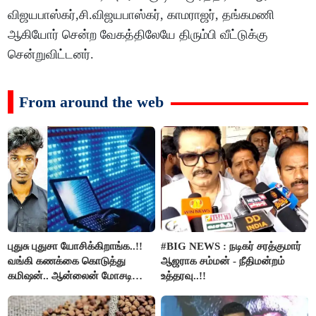
விஜயபாஸ்கர்,சி.விஜயபாஸ்கர், காமராஜர், தங்கமணி
ஆகியோர் சென்ற வேகத்திலேயே திரும்பி வீட்டுக்கு
சென்றுவிட்டனர்.
From around the web
புதுசு புதுசா யோசிக்கிறாங்க..!!
#BIG NEWS : நடிகர் சரத்குமார்
வங்கி கணக்கை கொடுத்து
ஆஜராக சம்மன் - நீதிமன்றம்
கமிஷன்.. ஆன்லைன் மோசடி
உத்தரவு..!!
கும்பலுக்கு உதவிய வாலிபர்
கைது..!!