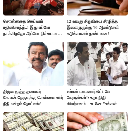
சொன்னதை செய்வார்
12 வயது சிறுமியை சீரழித்த
ரஜினிகாந்த்..! இது எப்போ
இளைஞருக்கு 10 ஆண்டுகள்
நடக்கிறதோ அப்போ நிச்சயமாக
கடுங்காவல் தண்டனை!
ரஜினி ₹1 கோடி தருவார் - லதா
ரஜினிகாந்த்..!
திமுக மூத்த தலைவர்
உங்கள் மாமனார்கிட்டயே
கே.என்.நேருவுக்கு சென்னை உயர்
கேளுங்கள்!: உதயநிதி
நீதிமன்றம் நோட்டீஸ்!
விமர்சனம்... உடனே "உங்கள்
அப்பாவிடம் கேளுங்கள்" என
ஆதவ் அர்ஜுனா பதிலடி!