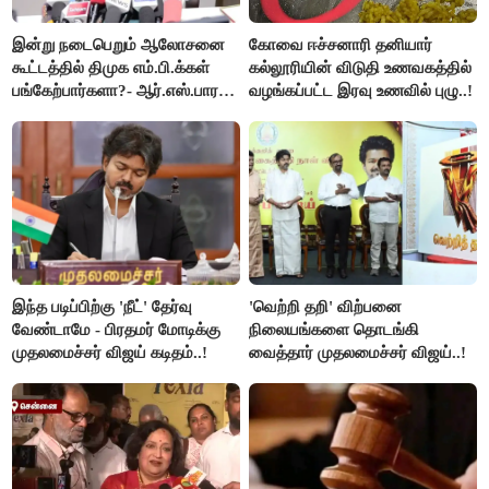
இன்று நடைபெறும் ஆலோசனை
கோவை ஈச்சனாரி தனியார்
கூட்டத்தில் திமுக எம்.பி.க்கள்
கல்லூரியின் விடுதி உணவகத்தில்
பங்கேற்பார்களா?- ஆர்.எஸ்.பாரதி
வழங்கப்பட்ட இரவு உணவில் புழு..!
விளக்கம்..!
இந்த படிப்பிற்கு 'நீட்' தேர்வு
'வெற்றி தறி' விற்பனை
வேண்டாமே - பிரதமர் மோடிக்கு
நிலையங்களை தொடங்கி
முதலமைச்சர் விஜய் கடிதம்..!
வைத்தார் முதலமைச்சர் விஜய்..!