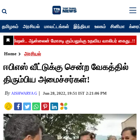
தமிழகம்
அரசியல்
மாவட்டங்கள்
இந்தியா
உலகம்
சினிமா
க்ரைம
Home
அரசியல்
ஈபிஎஸ் வீட்டுக்கு சென்ற வேகத்தில்
திரும்பிய அமைச்சர்கள்!
By
Jun 28, 2022, 19:51 IST
2:21:06 PM
AISHWARYA G