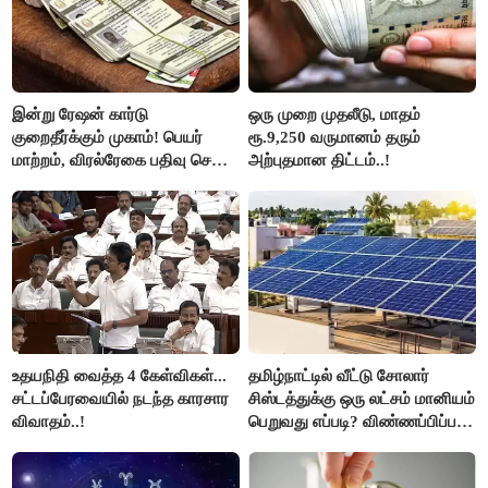
இன்று ரேஷன் கார்டு
ஒரு முறை முதலீடு, மாதம்
குறைதீர்க்கும் முகாம்! பெயர்
ரூ.9,250 வருமானம் தரும்
மாற்றம், விரல்ரேகை பதிவு செய்ய
அற்புதமான திட்டம்..!
அரிய வாய்ப்பு!
உதயநிதி வைத்த 4 கேள்விகள்...
தமிழ்நாட்டில் வீட்டு சோலார்
சட்டப்பேரவையில் நடந்த காரசார
சிஸ்டத்துக்கு ஒரு லட்சம் மானியம்
விவாதம்..!
பெறுவது எப்படி? விண்ணப்பிப்பது
எப்படி?