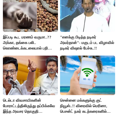
இப்படி கூட மரணம் வருமா..??
"எனக்கு பிடித்த நடிகர்
அக்கா, தங்கை பலி..
அவர்தான்"- மகுடம் பட விழாவில்
கொண்டைக்கடலையால் பறிபோன
நடிகர் விஷால் பேச்சு..!!
உயிர்கள்..!!
டெல்டா விவசாயிகளின்
சென்னை மக்களுக்கு குட்
போராட்டத்திலிருந்து தப்பிக்கவே
நியூஸ்..!! விரைவில் மெரினா,
இந்த அவசர தொகுதி
பெசன்ட் நகர் கடற்கரைகளில்
மறுவரையறை நாடகத்தை
இலவச Wi-Fi வசதி..!!