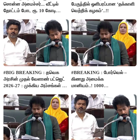
சொன்ன அமைச்சர்... வீட்டில்
பேருந்தில் ஒளிபரப்பான ‘தக்காளி
தோட்டம் போட ரூ. 10 கோடி
வெற்றிக் கழகம்’..!!
நிதி..!
#BIG BREAKING : தவெக
#BREAKING : போர்வெல் –
அரசின் முதல் வேளாண் பட்ஜெட்
கிணறு அமைக்க
2026-27 : முக்கிய அம்சங்கள் ஓர்
மானியம்..! 1000
பார்வை..!
விவசாயிகளுக்கு மானியத்தில்
பம்புசெட் வழங்கப்படும்..!