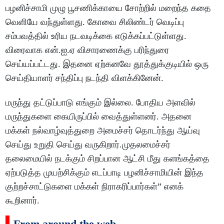
பழனிச்சாமி முழு பூசணிக்காயை சோற்றில் மறைந்த கதை
வெளியே வந்துள்ளது. கோவை சிலிண்டர் வெடிப்பு
சம்பவத்தில் உரிய நடவடிக்கை எடுக்கப்பட்டுள்ளது.
விரைவாக என்.ஐ.ஏ விசாரணைக்கு பரிந்துரை
செய்யப்பட்டது. இதனை ஏற்கனவே தூத்துக்குடியில் ஒரு
செய்தியாளர் சந்திப்பு நடந்தி விளக்கினேன்.
மருந்து தட்டுப்பாடு எங்கும் இல்லை. போதிய அளவில்
மருந்துகளை கையிருப்பில் வைத்துள்ளனர். அதனை
மக்கள் நல்வாழ்வுத்துறை அமைச்சர் தொடர்ந்து ஆய்வு
செய்து உறுதி செய்து வருகிறார்.முதலமைச்சர்
தலைமையில் நடக்கும் சிறப்பான ஆட்சி மீது களங்கத்தை
ஏற்படுத்த முயற்சிக்கும் எடப்பாடி பழனிச்சாமியின் இந்த
குற்றச்சாட்டுகளை மக்கள் நிராகரிப்பார்கள்” எனக்
கூறினார்.
From around the web