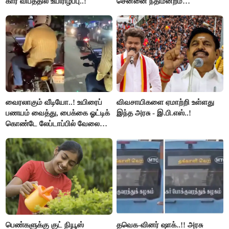
கார் விபத்தில் உயிரிழப்பு..!
சென்னை நீதிமன்றம்
பிடிவாரண்ட்..!
வைரலாகும் வீடியோ..! உயிரைப்
விவசாயிகளை ஏமாற்றி உள்ளது
பணயம் வைத்து, பைக்கை ஓட்டிக்
இந்த அரசு - இ.பி.எஸ்..!
கொண்டே லேப்டாப்பில் வேலை
பார்த்த நபர்..!
பெண்களுக்கு குட் நியூஸ்
தவெக-வினர் ஷாக்..!! அரசு