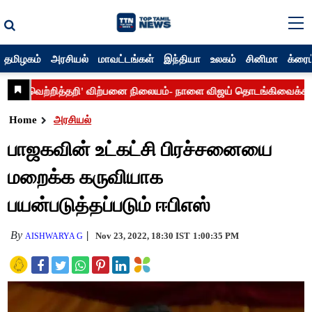
தமிழகம்
அரசியல்
மாவட்டங்கள்
இந்தியா
உலகம்
சினிமா
க்ரைம
Home
அரசியல்
பாஜகவின் உட்கட்சி பிரச்சனையை
மறைக்க கருவியாக
பயன்படுத்தப்படும் ஈபிஎஸ்
By
Nov 23, 2022, 18:30 IST
1:00:35 PM
AISHWARYA G