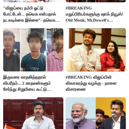
"விஜய்யை நம்பி ஓட்டு
#BREAKING
போட்டேன்... தவெக என்பதால்
மதுப்பிரியர்களுக்கு ஷாக் நியூஸ்!
நடவடிக்கை இல்லை”- தவெக
Old Monk, McDowell's
நிர்வாகியால் பாதிக்கப்பட்ட பெண்
மதுபானங்களை விற்பனை செய்ய
கதறல்
FSSAI தடை
இருவரை காதலித்ததால்
#BREAKING விஜய்யின்
விபரீதம்... 2 காதலன்களும்
விவாகரத்து வழக்கு - நாளை
சேர்ந்து சிறுமியை கூட்டு
விசாரணை
வன்கொடுமை செய்து கொலை
செய்த கொடூரம்