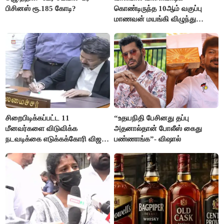
பிசினஸ் ரூ.185 கோடி?
கொண்டிருந்த 10ஆம் வகுப்பு
மாணவன் மயங்கி விழுந்து
உயிரிழப்பு
சிறைபிடிக்கப்பட்ட 11
“உதயநிதி பேசினது தப்பு
மீனவர்களை விடுவிக்க
அதனால்தான் போலீஸ் கைது
நடவடிக்கை எடுக்கக்கோரி விஜய்
பண்ணாங்க”- விஷால்
கடிதம்