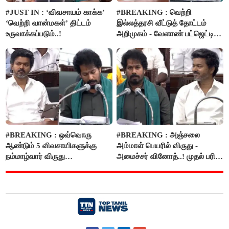
#JUST IN : ‘விவசாயம் காக்க’
#BREAKING : வெற்றி
‘வெற்றி வான்மகள்’ திட்டம்
இல்லத்தரசி வீட்டுத் தோட்டம்
உருவாக்கப்படும்..!
அறிமுகம் - வேளாண் பட்ஜெட்டில்
அறிவிப்பு..!
#BREAKING : ஒவ்வொரு
#BREAKING : அஞ்சலை
ஆண்டும் 5 விவசாயிகளுக்கு
அம்மாள் பெயரில் விருது -
நம்மாழ்வார் விருது
அமைச்சர் வினோத்..! முதல் பரிசு
வழங்கப்படும்..!
ரூ.2.50 லட்சம் வழங்கப்படும்..!