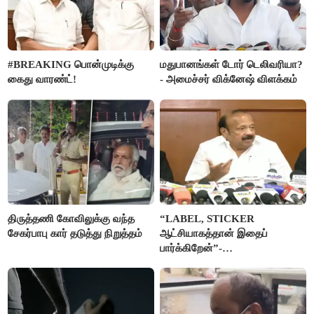
#BREAKING பொன்முடிக்கு
மதுபானங்கள் டோர் டெலிவரியா?
கைது வாரண்ட்!
- அமைச்சர் விக்னேஷ் விளக்கம்
திருத்தணி கோவிலுக்கு வந்த
“LABEL, STICKER
சேகர்பாபு கார் தடுத்து நிறுத்தம்
ஆட்சியாகத்தான் இதைப்
பார்க்கிறேன்”-
எம்.ஆர்.கே.பன்னீர்செல்வம்