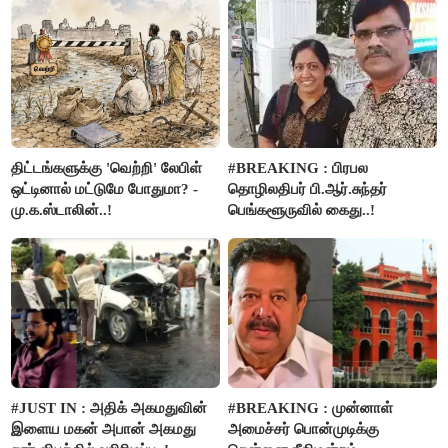
இளங்கோ
எதிர்ப்பு!
திட்டங்களுக்கு 'வெற்றி' லேபிள்
#BREAKING : பிரபல
ஒட்டினால் மட்டுமே போதுமா? -
தொழிலதிபர் பி.ஆர்.சுந்தர்
மு.க.ஸ்டாலின்..!
பெங்களூருவில் கைது..!
#JUST IN : அதிக் அகமதுவின்
#BREAKING : முன்னாள்
இளைய மகன் அபான் அகமது
அமைச்சர் பொன்முடிக்கு