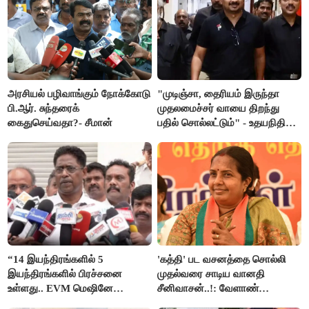
அரசியல் பழிவாங்கும் நோக்கோடு
"முடிஞ்சா, தைரியம் இருந்தா
பி.ஆர். சுந்தரைக்
முதலமைச்சர் வாயை திறந்து
கைதுசெய்வதா?- சீமான்
பதில் சொல்லட்டும்" - உதயநிதி
ஸ்டாலின்
“14 இயந்திரங்களில் 5
'கத்தி' பட வசனத்தை சொல்லி
இயந்திரங்களில் பிரச்சனை
முதல்வரை சாடிய வானதி
உள்ளது.. EVM மெஷினே
சீனிவாசன்..!: வேளாண்
பிரச்சனையா இருக்கு”- என்.ஆர்.
பட்ஜெட்டுக்கு பாஜக கடும்