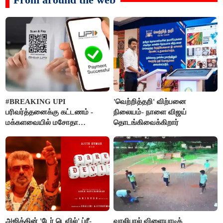
#BREAKING UPI
'வெற்றித்தறி' விற்பனை
பரிவர்த்தனைக்கு கட்டணம் -
நிலையம்- நாளை விஜய்
மக்களவையில் மசோதா
தொடங்கிவைக்கிறார்
நிறைவேற்றம்!
அஜித்தின் 'டேர் டெவில்' ப்ரீ-
வாலிபால் விளையாடிக்