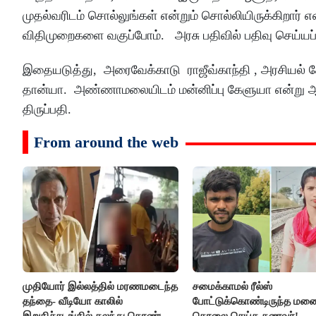
முதல்வரிடம் சொல்லுங்கள் என்றும் சொல்லியிருக்கிறார் 
விதிமுறைகளை வகுப்போம். அரசு பதிவில் பதிவு செய்யப்ப
இதையடுத்து, அரைவேக்காடு ராஜீவ்காந்தி , அரசியல் கோ
தான்யா. அண்ணாமலையிடம் மன்னிப்பு கேளுயா என்று ஆ
திருப்பதி.
From around the web
முதியோர் இல்லத்தில் மரணமடைந்த
சமைக்காமல் ரீல்ஸ்
தந்தை- வீடியோ காலில்
போட்டுக்கொண்டிருந்த ம
இறுதிச்சடங்கில் கலந்து கொண்ட
கொலை செய்த கணவர்!