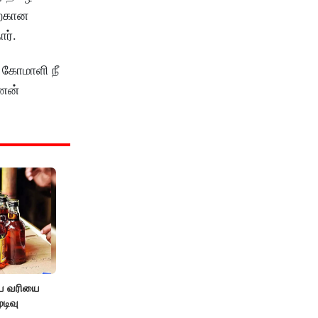
ற்கான
ார்.
 கோமாளி நீ
ணன்
ிய வரியை
டிவு