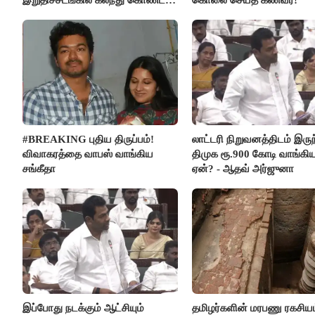
மகள்கள்
#BREAKING புதிய திருப்பம்!
லாட்டரி நிறுவனத்திடம் இருந
விவாகரத்தை வாபஸ் வாங்கிய
திமுக ரூ.900 கோடி வாங்கி
சங்கீதா
ஏன்? - ஆதவ் அர்ஜுனா
இப்போது நடக்கும் ஆட்சியும்
தமிழர்களின் மரபணு ரகசியம