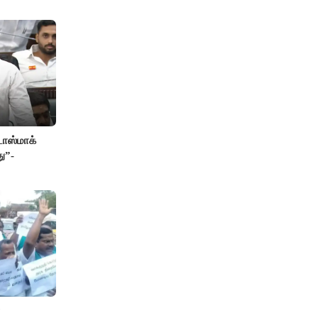
ாஸ்மாக்
ு”-