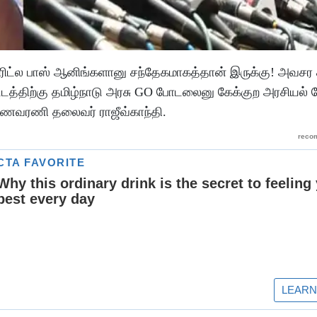
ல பாஸ் ஆனிங்களானு சந்தேகமாகத்தான் இருக்கு! அவசர ச
டத்திற்கு தமிழ்நாடு அரசு GO போடலைனு கேக்குற அரசியல்
 மாணவரணி தலைவர் ராஜீவ்காந்தி.