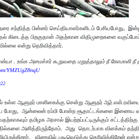
ை சந்தித்த பின்னர் செய்தியாளர்களிடம் பேசியபோது, இன்
புதல் கிடைத்த பிறகுதான் அதற்கான விதிமுறைகளை வகுப்போ
டவில்லை என்று தெரிவித்தார்.
ன்யா . உங்க அமைச்சர் கூறுவதை மறுத்தாலும் நீ கோமாளி நீ 
r.com/YMZUgZ8nqU
022
் உள்ள ஆளுநர் மாளிகைக்கு சென்று ஆளுநர் ஆர்.என்.ரவியை 
பேசிய போது, ஆன்லைன் ரம்மி போன்ற சூதாட்டங்களை இணைய 
காகவும் தமிழக அரசால் இயற்றப்பட்டிருக்கும் சட்டத்திற்கு 
தில்களை அளித்திருந்தோம். அது தொடர்பாக விளக்கம் தந்தி
ருக்கிறார். விரைவில் முடிவெடுத்து தெரிவிக்கிறேன் என்ற