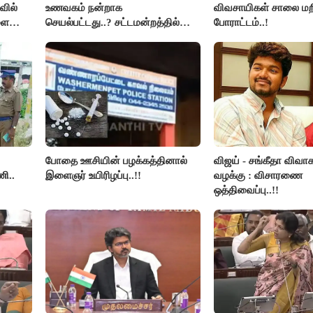
வில்
உணவகம் நன்றாக
விவசாயிகள் சாலை மற
ளை
செயல்பட்டது..? சட்டமன்றத்தில்
போராட்டம்..!
்மை!
நடந்த காரசார விவாதம்..!
போதை ஊசியின் பழக்கத்தினால்
விஜய் - சங்கீதா விவாக
ி..
இளைஞர் உயிரிழப்பு..!!
வழக்கு : விசாரணை
ஒத்திவைப்பு..!!