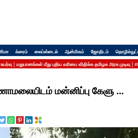
னிமா
க்ரைம்
லைப்ஸ்டைல்
ஆன்மிகம்
ஜோதிடம்
தொழில்நுட்
ாமலையிடம் மன்னிப்பு கேளு ...