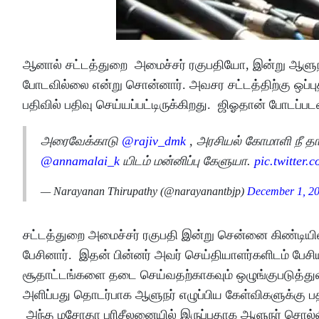
ஆனால் சட்டத்துறை அமைச்சர் ரகுபதியோ, இன்று ஆளுநர
போடவில்லை என்று சொன்னார். அவசர சட்டத்திற்கு ஒப்
பதிவில் பதிவு செய்யப்பட்டிருக்கிறது. ஜிஓதான் போடப்ப
அரைவேக்காடு
@rajiv_dmk
, அரசியல் கோமாளி நீ தா
@annamalai_k
யிடம் மன்னிப்பு கேளுயா.
pic.twitte
— Narayanan Thirupathy (@narayanantbjp)
December 1, 2
சட்டத்துறை அமைச்சர் ரகுபதி இன்று சென்னை கிண்டியில
பேசினார். இதன் பின்னர் அவர் செய்தியாளர்களிடம் 
சூதாட்டங்களை தடை செய்வதற்காகவும் ஒழுங்குபடுத்துவதற்
அளிப்பது தொடர்பாக ஆளுநர் எழுப்பிய கேள்விகளுக்கு ப
அந்த மசோதா பரிசீலனையில் இருப்பதாக ஆளுநர் சொல்லியி