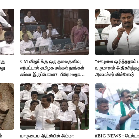
்து
CM விஜய்க்கு ஒரு தலைகுனிவு
“ஊழலை ஒழித்ததால் ட
யது
ஏற்பட்டால் தமிழக மக்கள் நாங்கள்
வருமானம் அதிகரித்தத
சும்மா இருப்போமா?- பிரேமலதா
அமைச்சர் விக்னேஷ்
விஜயகாந்த்
்
யாருடைய ஆட்சியில் அம்மா
#BIG NEWS : டெல்டா