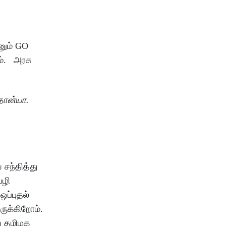
னும் GO
ம். அரசு
தான்யா.
சந்தித்து
வழி
ஒப்புதல்
ருக்கிறோம்.
ு தமிழக