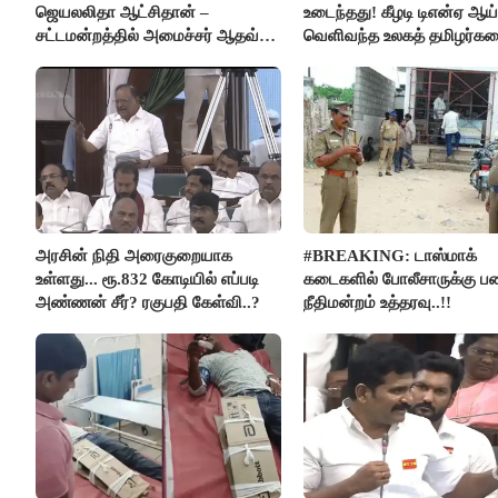
ஜெயலலிதா ஆட்சிதான் –
உடைந்தது! கீழடி டிஎன்ஏ ஆய்
சட்டமன்றத்தில் அமைச்சர் ஆதவ்
வெளிவந்த உலகத் தமிழர்க
அர்ஜுனா அதிரடி பேச்சு!
மெய்சிலிர்க்க வைக்கும் உண
அரசின் நிதி அரைகுறையாக
#BREAKING: டாஸ்மாக்
உள்ளது... ரூ.832 கோடியில் எப்படி
கடைகளில் போலீசாருக்கு பண
அண்ணன் சீர்? ரகுபதி கேள்வி..?
நீதிமன்றம் உத்தரவு..!!