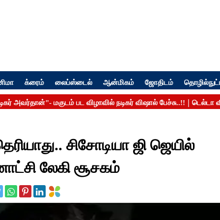
னிமா
க்ரைம்
லைப்ஸ்டைல்
ஆன்மிகம்
ஜோதிடம்
தொழில்நுட்
தெரியாது.. சிசோடியா ஜி ஜெயில்
னாட்சி லேகி சூசகம்