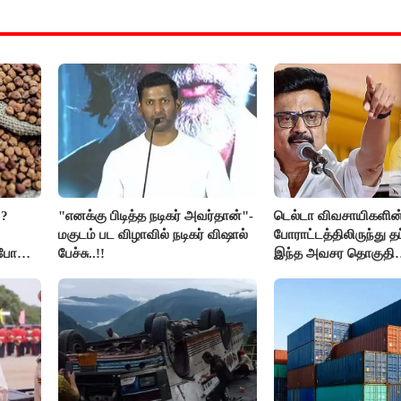
??
"எனக்கு பிடித்த நடிகர் அவர்தான்"-
டெல்டா விவசாயிகளின
மகுடம் பட விழாவில் நடிகர் விஷால்
போராட்டத்திலிருந்து த
ிபோன
பேச்சு..!!
இந்த அவசர தொகுதி
மறுவரையறை நாடகத்
அரங்கேற்றுகிறார் முதல
திமுக ஐடி விங்..!!