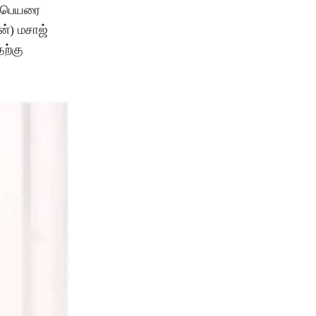
ட பெயரை
ன்) மசாஜ்
ற்கு