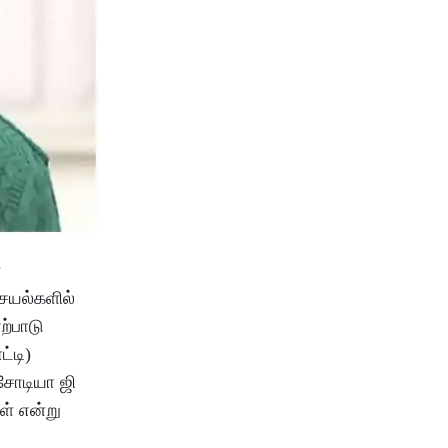
ன
செயல்களில்
ற்பாடு
்டி)
ிசோடியா ஜி
ள் என்று