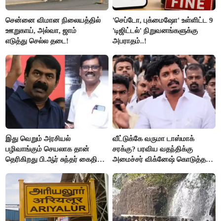
சென்னை விமான நிலையத்தில்
'செப்டோ, புக்மைஷோ' உள்ளிட்ட 9
ஊறுகாய், அல்வா, ஜாம்
'டிஜிட்டல்' நிறுவனங்களுக்கு
எடுத்து செல்ல தடை!
அபராதம்..!
இது வெறும் அரசியல்
வீட்டுக்கே வருமா டாஸ்மாக்
பழிவாங்கும் செயலாக தான்
சரக்கு? பரவிய வதந்திக்கு
தெரிகிறது பி.ஆர் சுந்தர் கைதிற்கு
அமைச்சர் விக்னேஷ் கொடுத்த
சீமான் கடும் கண்டனம்..!
விளக்கம்!