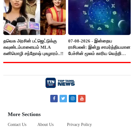
தவெக அரசின் பட்ஜெட்டுக்கு
07-08-2026 - இன்றைய
கவுண்டம்பாளையம் MLA
ராசிபலன்: இன்று சாமர்த்தியமான
கனிமொழி சந்தோஷ் புகழாரம்..!!
பேச்சின் மூலம் காரிய வெற்றி
உண்டாகும். அடுத்தவரை நம்பி
பொறுப்புகளை ஒப்படைப்பதில்
கவனம் தேவை..!
More Sections
Contact Us
About Us
Privacy Policy