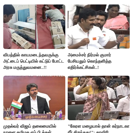
விபத்தில் காயமடைந்தவருக்கு
அமைச்சர் நிர்மல் குமார்
அட்டைப் பெட்டியில் கட்டுப் போட்ட
பேசியதும் கொந்தளித்த
அரசு மருத்துவமனை..!!
எதிர்க்கட்சிகள்..!
முதல்வர் விஜய் தலைமையில்
"கேரள மழையால் தான் கர்நாடகா
நாளை தமிழக எம்.பி.க்கள்
நீர் திறந்தது!": காவிரி