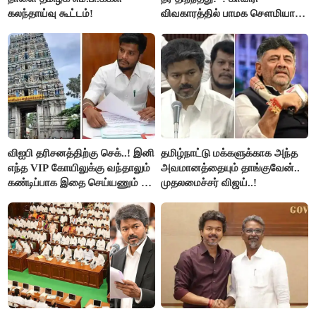
கலந்தாய்வு கூட்டம்!
விவகாரத்தில் பாமக சௌமியா
அன்புமணி சாடல்!
விஐபி தரிசனத்திற்கு செக்..! இனி
தமிழ்நாட்டு மக்களுக்காக அந்த
எந்த VIP கோயிலுக்கு வந்தாலும்
அவமானத்தையும் தாங்குவேன்..
கண்டிப்பாக இதை செய்யணும் -
முதலமைச்சர் விஜய்..!
அமைச்சர் ரமேஷ்..!