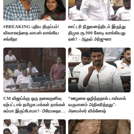
#BREAKING புதிய திருப்பம்!
லாட்டரி நிறுவனத்திடம் இருந்து
விவாகரத்தை வாபஸ் வாங்கிய
திமுக ரூ.900 கோடி வாங்கியது
சங்கீதா
ஏன்? - ஆதவ் அர்ஜுனா
CM விஜய்க்கு ஒரு தலைகுனிவு
“ஊழலை ஒழித்ததால் டாஸ்மாக்
ஏற்பட்டால் தமிழக மக்கள் நாங்கள்
வருமானம் அதிகரித்தது”-
சும்மா இருப்போமா?- பிரேமலதா
அமைச்சர் விக்னேஷ்
விஜயகாந்த்