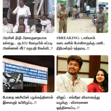
அரசின் நிதி அரைகுறையாக
#BREAKING: டாஸ்மாக்
உள்ளது... ரூ.832 கோடியில் எப்படி
கடைகளில் போலீசாருக்கு பணி..
அண்ணன் சீர்? ரகுபதி கேள்வி..?
நீதிமன்றம் உத்தரவு..!!
போதை ஊசியின் பழக்கத்தினால்
விஜய் - சங்கீதா விவாகரத்து
இளைஞர் உயிரிழப்பு..!!
வழக்கு : விசாரணை
ஒத்திவைப்பு..!!