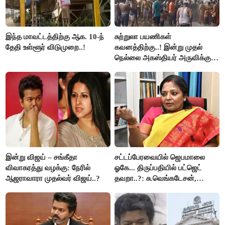
இந்த மாவட்டத்திற்கு ஆக. 10-ந்
சுற்றுலா பயணிகள்
தேதி உள்ளூர் விடுமுறை..!
கவனத்திற்கு..! இன்று முதல்
நெல்லை அகஸ்தியர் அருவிக்கு
செல்ல தடை..!
இன்று விஜய் – சங்கீதா
சட்டப்பேரவையில் ஜெபமாலை
விவாகரத்து வழக்கு: நேரில்
ஓகே... திருப்பதியில் பட்ஜெட்
ஆஜராவாரா முதல்வர் விஜய்..?
தவறா..?: சு.வெங்கடேசன்,
திருமாவளவனுக்கு தமிழிசை
கேள்வி..!