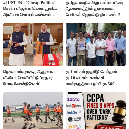
#JUST IN : ‘Cheap Politics’
தமிழக மாநில சிறுபான்மையினர்
செய்ய விரும்பவில்லை. துளிகூட
ஆணையத்தின் தலைவராக
அரசியல் செய்யும் எண்ணம்
பெலிக்ஸ் ஜெரால்டு நியமனம்.!!
இல்லை - உதயநிதிக்கு முதல்வர்
விஜய் பதில்!
நெசவாளர்களுக்கு ஆதரவாக
ரூ.1 லட்சம் முதலீடு செய்தால்
வீடியோ வெளியிட்டு பிரதமர்
ரூ.10 லட்சம்: கவர்ச்சி
மோடி வேண்டுகோள்!
வாக்குறுதியை நம்பி ரூ.500
கோடியை இழந்த திருப்பூர்
மக்கள்!