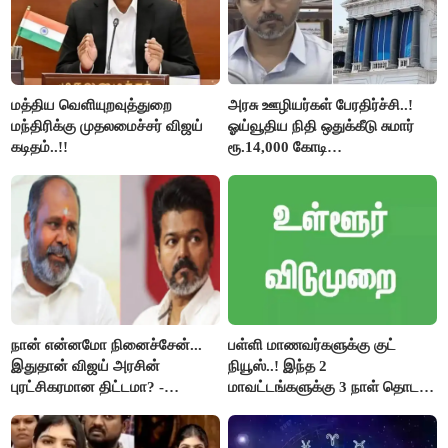
மத்திய வெளியுறவுத்துறை
அரசு ஊழியர்கள் பேரதிர்ச்சி..!
மந்திரிக்கு முதலமைச்சர் விஜய்
ஓய்வூதிய நிதி ஒதுக்கீடு சுமார்
கடிதம்..!!
ரூ.14,000 கோடி
குறைக்கப்பட்டுள்ளது..!
நான் என்னமோ நினைச்சேன்...
பள்ளி மாணவர்களுக்கு குட்
இதுதான் விஜய் அரசின்
நியூஸ்..! இந்த 2
புரட்சிகரமான திட்டமா? -
மாவட்டங்களுக்கு 3 நாள் தொடர்
ஆர்.பி.உதயகுமார்..!
விடுமுறை..!