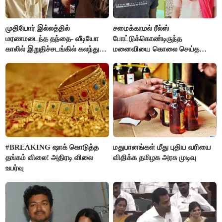
முதியோர் இல்லத்தில்
சமைக்காமல் ரீல்ஸ்
மரணமடைந்த தந்தை- வீடியோ
போட்டுக்கொண்டிருந்த
காலில் இறுதிச்சடங்கில் கலந்து
மனைவியை கொலை செய்த
கொண்ட மகள்கள்
கணவர்!
#BREAKING ஷாக் கொடுத்த
மதுபானங்கள் மீது புதிய வரியை
தங்கம் விலை! அதிரடி விலை
விதிக்க தமிழக அரசு முடிவு
உயர்வு