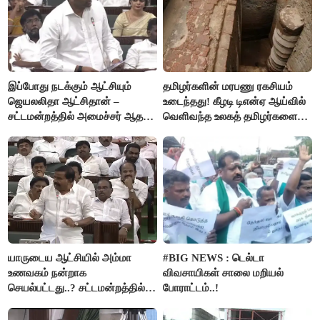
இப்போது நடக்கும் ஆட்சியும்
தமிழர்களின் மரபணு ரகசியம்
ஜெயலலிதா ஆட்சிதான் –
உடைந்தது! கீழடி டிஎன்ஏ ஆய்வில்
சட்டமன்றத்தில் அமைச்சர் ஆதவ்
வெளிவந்த உலகத் தமிழர்களை
அர்ஜுனா அதிரடி பேச்சு!
மெய்சிலிர்க்க வைக்கும் உண்மை!
யாருடைய ஆட்சியில் அம்மா
#BIG NEWS : டெல்டா
உணவகம் நன்றாக
விவசாயிகள் சாலை மறியல்
செயல்பட்டது..? சட்டமன்றத்தில்
போராட்டம்..!
நடந்த காரசார விவாதம்..!