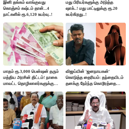
இனி தங்கம் வாங்குவது
மது பிரியர்களுக்கு அடுத்த
கொஞ்சம் கஷ்டம் தான்...4
ஷாக்..! மது பாட்டிலுக்கு ரூ.20
நாட்களில் ரூ.6,120 உயர்வு..!
உயர்கிறது..!
மாதம் ரூ.3,000 பென்ஷன் தரும்
விஜய்யின் 'ஜனநாயகன்'
மத்திய அரசின் திட்டம்! நாகை
கொடுத்த தைரியம்: தந்தையிடம்
மாவட்ட தொழிலாளர்களுக்கு
தனக்கு நேர்ந்த கொடூரத்தை
ஆட்சியர் வெளியிட்ட சூப்பர்
கூறிய சிறுமி!
செய்தி!