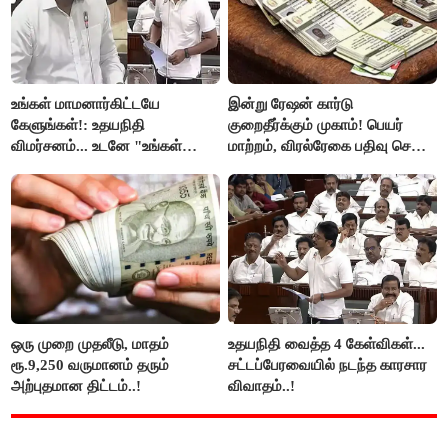
உங்கள் மாமனார்கிட்டயே
இன்று ரேஷன் கார்டு
கேளுங்கள்!: உதயநிதி
குறைதீர்க்கும் முகாம்! பெயர்
விமர்சனம்... உடனே "உங்கள்
மாற்றம், விரல்ரேகை பதிவு செய்ய
அப்பாவிடம் கேளுங்கள்" என
அரிய வாய்ப்பு!
ஆதவ் அர்ஜுனா பதிலடி!
ஒரு முறை முதலீடு, மாதம்
உதயநிதி வைத்த 4 கேள்விகள்...
ரூ.9,250 வருமானம் தரும்
சட்டப்பேரவையில் நடந்த காரசார
அற்புதமான திட்டம்..!
விவாதம்..!