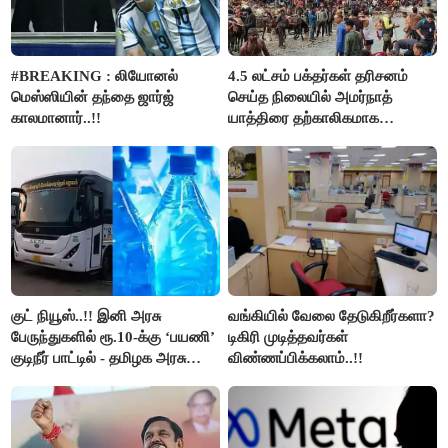
#BREAKING : லியோனல்
4.5 லட்சம் பக்தர்கள் தரிசனம்
மெஸ்ஸியின் தந்தை ஜார்ஜ்
செய்த நிலையில் அமர்நாத்
காலமானார்..!!
யாத்திரை தற்காலிகமாக
நிறுத்தம்..!!
குட் நியூஸ்..!! இனி அரசு
வங்கியில் வேலை தேடுகிறீர்களா?
பேருந்துகளில் ரூ.10-க்கு ‘பயணி’
டிகிரி முடித்தவர்கள்
குடிநீர் பாட்டில் - தமிழக அரசு
விண்ணப்பிக்கலாம்..!!
அறிவிப்பு..!!