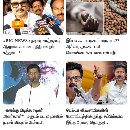
#BIG NEWS : நடிகர் சரத்குமார்
இப்படி கூட மரணம் வருமா..??
ஆஜராக சம்மன் - நீதிமன்றம்
அக்கா, தங்கை பலி..
உத்தரவு..!!
கொண்டைக்கடலையால் பறிபோன
உயிர்கள்..!!
"எனக்கு பிடித்த நடிகர்
டெல்டா விவசாயிகளின்
அவர்தான்"- மகுடம் பட விழாவில்
போராட்டத்திலிருந்து தப்பிக்கவே
நடிகர் விஷால் பேச்சு..!!
இந்த அவசர தொகுதி
மறுவரையறை நாடகத்தை