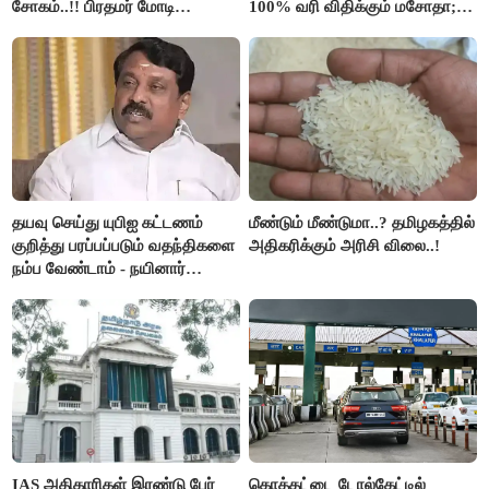
சோகம்..!! பிரதமர் மோடி
100% வரி விதிக்கும் மசோதா;
இரங்கல்..!!
அமெரிக்கா நிறைவேற்றம்..!!
தயவு செய்து யுபிஐ கட்டணம்
மீண்டும் மீண்டுமா..? தமிழகத்தில்
குறித்து பரப்பப்படும் வதந்திகளை
அதிகரிக்கும் அரிசி விலை..!
நம்ப வேண்டாம் - நயினார்
நாகேந்திரன்..!!
IAS அதிகாரிகள் இரண்டு பேர்
கொத்தட்டை டோல்கேட்டில்