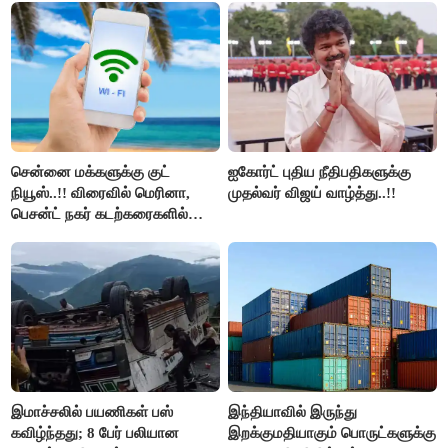
அரங்கேற்றுகிறார் முதலமைச்சர் -
திமுக ஐடி விங்..!!
சென்னை மக்களுக்கு குட்
ஐகோர்ட் புதிய நீதிபதிகளுக்கு
நியூஸ்..!! விரைவில் மெரினா,
முதல்வர் விஜய் வாழ்த்து..!!
பெசன்ட் நகர் கடற்கரைகளில்
இலவச Wi-Fi வசதி..!!
இமாச்சலில் பயணிகள் பஸ்
இந்தியாவில் இருந்து
கவிழ்ந்தது; 8 பேர் பலியான
இறக்குமதியாகும் பொருட்களுக்கு