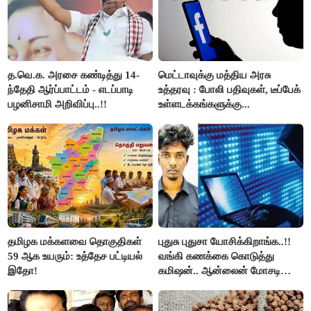
த.வெ.க. அரசை கண்டித்து 14-
மெட்டாவுக்கு மத்திய அரசு
ந்தேதி ஆர்ப்பாட்டம் - எடப்பாடி
உத்தரவு : போலி பதிவுகள், டீப்பேக்
பழனிசாமி அறிவிப்பு..!!
உள்ளடக்கங்களுக்கு...
தமிழக மக்களவை தொகுதிகள்
புதுசு புதுசா யோசிக்கிறாங்க..!!
59 ஆக உயரும்: உத்தேச பட்டியல்
வங்கி கணக்கை கொடுத்து
இதோ!
கமிஷன்.. ஆன்லைன் மோசடி
கும்பலுக்கு உதவிய வாலிபர்
கைது..!!