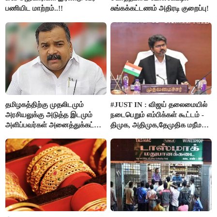
பணியிட மாற்றம்..!!
சுங்கக்கட்டணம் அதிரடி குறைப்பு!
தமிழகத்திற்கு முதலிடமும்
#JUST IN : விஜய் தலைமையில்
அரசியலுக்கு அடுத்த இடமும்
நடைபெறும் எம்பிக்கள் கூட்டம் -
அளிப்பவர்கள் அனைத்துக்கட்சி
திமுக, அதிமுக,தேமுதிக மநீம
கூட்டத்தில் நிச்சயம்
புறக்கணிப்பு..!
பங்கேற்பார்கள் - மாணிக்கம்
தாகூர்..!!