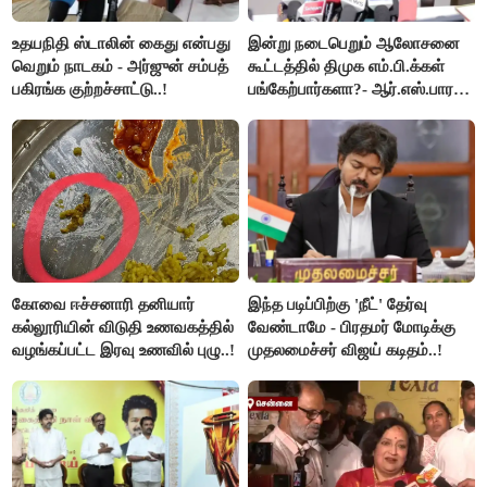
உதயநிதி ஸ்டாலின் கைது என்பது
இன்று நடைபெறும் ஆலோசனை
வெறும் நாடகம் - அர்ஜுன் சம்பத்
கூட்டத்தில் திமுக எம்.பி.க்கள்
பகிரங்க குற்றச்சாட்டு..!
பங்கேற்பார்களா?- ஆர்.எஸ்.பாரதி
விளக்கம்..!
கோவை ஈச்சனாரி தனியார்
இந்த படிப்பிற்கு 'நீட்' தேர்வு
கல்லூரியின் விடுதி உணவகத்தில்
வேண்டாமே - பிரதமர் மோடிக்கு
வழங்கப்பட்ட இரவு உணவில் புழு..!
முதலமைச்சர் விஜய் கடிதம்..!