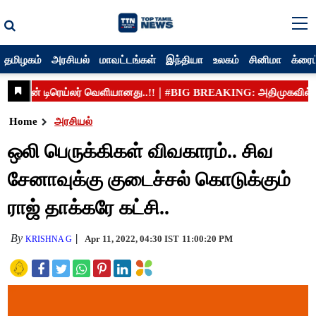
தமிழகம்
அரசியல்
மாவட்டங்கள்
இந்தியா
உலகம்
சினிமா
க்ரைம
Home
அரசியல்
ஒலி பெருக்கிகள் விவகாரம்.. சிவ
சேனாவுக்கு குடைச்சல் கொடுக்கும்
ராஜ் தாக்கரே கட்சி..
By
Apr 11, 2022, 04:30 IST
11:00:20 PM
KRISHNA G