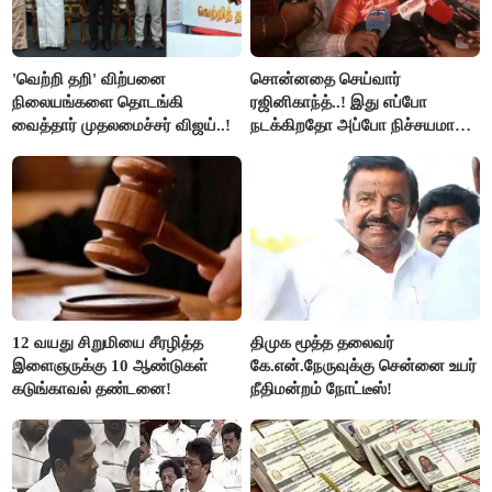
'வெற்றி தறி' விற்பனை
சொன்னதை செய்வார்
நிலையங்களை தொடங்கி
ரஜினிகாந்த்..! இது எப்போ
வைத்தார் முதலமைச்சர் விஜய்..!
நடக்கிறதோ அப்போ நிச்சயமாக
ரஜினி ₹1 கோடி தருவார் - லதா
ரஜினிகாந்த்..!
12 வயது சிறுமியை சீரழித்த
திமுக மூத்த தலைவர்
இளைஞருக்கு 10 ஆண்டுகள்
கே.என்.நேருவுக்கு சென்னை உயர்
கடுங்காவல் தண்டனை!
நீதிமன்றம் நோட்டீஸ்!