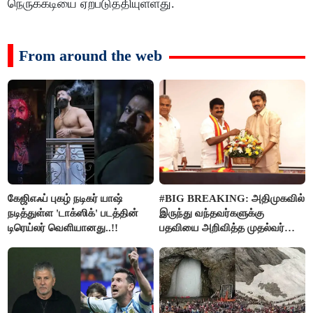
நெருக்கடியை ஏற்படுத்தியுள்ளது.
From around the web
கேஜிஎஃப் புகழ் நடிகர் யாஷ்
#BIG BREAKING: அதிமுகவில்
நடித்துள்ள 'டாக்‌ஸிக்' படத்தின்
இருந்து வந்தவர்களுக்கு
டிரெய்லர் வெளியானது..!!
பதவியை அறிவித்த முதல்வர்
விஜய்..!!