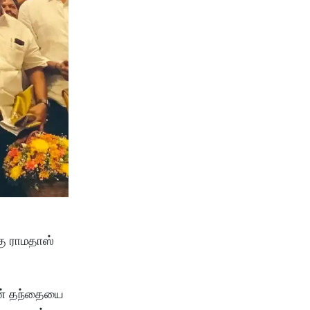
கு ராமதாஸ்
 என் தந்தையை