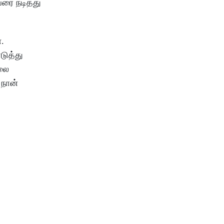
வரை நடித்து
்.
டுத்து
யலை
 நான்