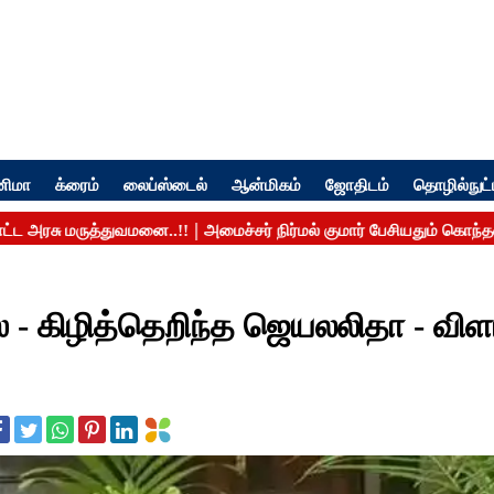
னிமா
க்ரைம்
லைப்ஸ்டைல்
ஆன்மிகம்
ஜோதிடம்
தொழில்நுட்
் - கிழித்தெறிந்த ஜெயலலிதா - விளா