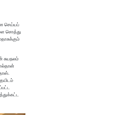
ன செய்யப்
டளை சொத்து
ாசுக்கும்
் சுயநலம்
ால்தான்
தாஸ்.
ையிடம்
்பட்ட
்துக்கட்ட