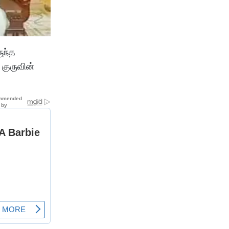
ுந்த
குருவின்