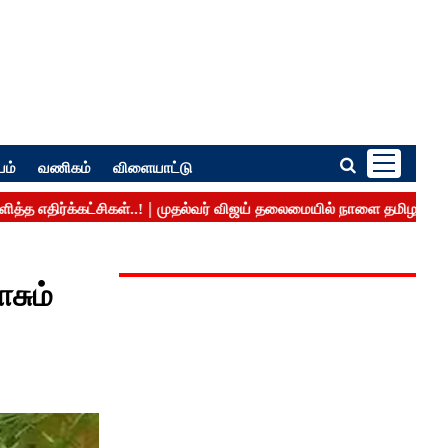
பம்
வணிகம்
விளையாட்டு
சும்