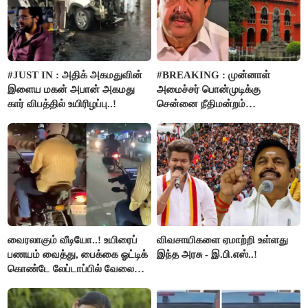
#JUST IN : அதிக் அகமதுவின்
#BREAKING : முன்னாள்
இளைய மகன் அபான் அகமது
அமைச்சர் பொன்முடிக்கு
கார் விபத்தில் உயிரிழப்பு..!
சென்னை நீதிமன்றம்
பிடிவாரண்ட்..!
வைரலாகும் வீடியோ..! உயிரைப்
விவசாயிகளை ஏமாற்றி உள்ளது
பணயம் வைத்து, பைக்கை ஓட்டிக்
இந்த அரசு - இ.பி.எஸ்..!
கொண்டே லேப்டாப்பில் வேலை
பார்த்த நபர்..!