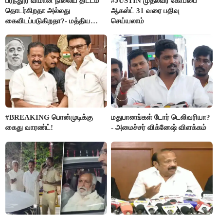
பரந்தூர் விமான நிலைய திட்டம்
#JUSTIN முதல்வர் கோப்பை
தொடர்கிறதா அல்லது
ஆகஸ்ட் 31 வரை பதிவு
கைவிடப்படுகிறதா?- மத்திய
செய்யலாம்
அரசு விளக்கம்
#BREAKING பொன்முடிக்கு
மதுபானங்கள் டோர் டெலிவரியா?
கைது வாரண்ட்!
- அமைச்சர் விக்னேஷ் விளக்கம்