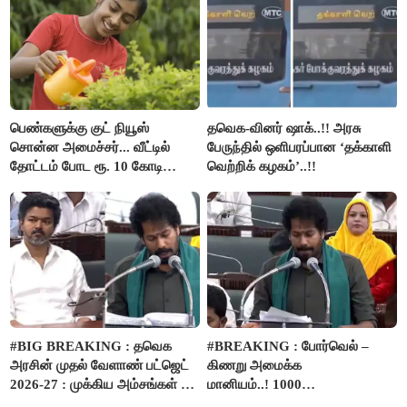
பெண்களுக்கு குட் நியூஸ்
தவெக-வினர் ஷாக்..!! அரசு
சொன்ன அமைச்சர்... வீட்டில்
பேருந்தில் ஒளிபரப்பான ‘தக்காளி
தோட்டம் போட ரூ. 10 கோடி
வெற்றிக் கழகம்’..!!
நிதி..!
#BIG BREAKING : தவெக
#BREAKING : போர்வெல் –
அரசின் முதல் வேளாண் பட்ஜெட்
கிணறு அமைக்க
2026-27 : முக்கிய அம்சங்கள் ஓர்
மானியம்..! 1000
பார்வை..!
விவசாயிகளுக்கு மானியத்தில்