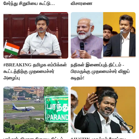
சேர்ந்து சிறுமியை கூட்டு
விசாரணை
வன்கொடுமை செய்து கொலை
செய்த கொடூரம்
#BREAKING தமிழக எம்பிக்கள்
நதிகள் இணைப்புத் திட்டம் -
கூட்டத்திற்கு முதலமைச்சர்
பிரமருக்கு முதலமைச்சர் விஜய்
அழைப்பு
கடிதம்!