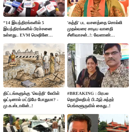
“14 இயந்திரங்களில் 5
'கத்தி' பட வசனத்தை சொல்லி
இயந்திரங்களில் பிரச்சனை
முதல்வரை சாடிய வானதி
உள்ளது.. EVM மெஷினே
சீனிவாசன்..!: வேளாண்
பிரச்சனையா இருக்கு”- என்.ஆர்.
பட்ஜெட்டுக்கு பாஜக கடும்
இளங்கோ
எதிர்ப்பு!
திட்டங்களுக்கு 'வெற்றி' லேபிள்
#BREAKING : பிரபல
ஒட்டினால் மட்டுமே போதுமா? -
தொழிலதிபர் பி.ஆர்.சுந்தர்
மு.க.ஸ்டாலின்..!
பெங்களூருவில் கைது..!