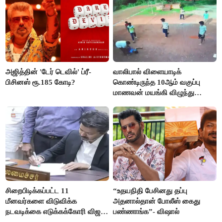
அஜித்தின் 'டேர் டெவில்' ப்ரீ-
வாலிபால் விளையாடிக்
பிசினஸ் ரூ.185 கோடி?
கொண்டிருந்த 10ஆம் வகுப்பு
மாணவன் மயங்கி விழுந்து
உயிரிழப்பு
சிறைபிடிக்கப்பட்ட 11
“உதயநிதி பேசினது தப்பு
மீனவர்களை விடுவிக்க
அதனால்தான் போலீஸ் கைது
நடவடிக்கை எடுக்கக்கோரி விஜய்
பண்ணாங்க”- விஷால்