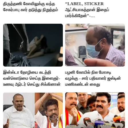
திருத்தணி கோவிலுக்கு வந்த
“LABEL, STICKER
சேகர்பாபு கார் தடுத்து நிறுத்தம்
ஆட்சியாகத்தான் இதைப்
பார்க்கிறேன்”-
எம்.ஆர்.கே.பன்னீர்செல்வம்
இன்ஸ்டா தோழியை கடத்தி
பழனி கோயில் நில மோசடி
வன்கொடுமை செய்த இளைஞர்-
வழக்கு - சார் பதிவாளர் ஜஸ்டின்
உணவு ஆர்டர் செய்து சிக்கினான்
மணிகண்டன் கைது