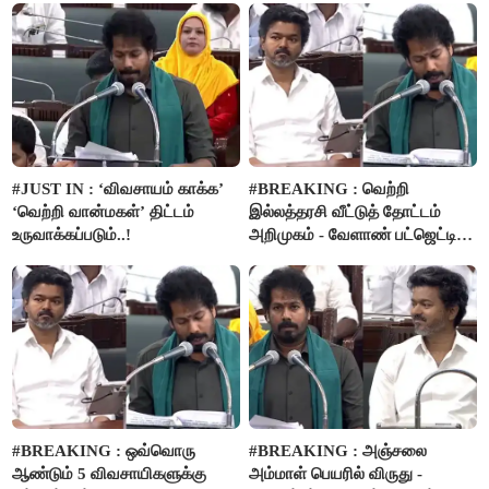
பம்புசெட் வழங்கப்படும்..!
#JUST IN : ‘விவசாயம் காக்க’
#BREAKING : வெற்றி
‘வெற்றி வான்மகள்’ திட்டம்
இல்லத்தரசி வீட்டுத் தோட்டம்
உருவாக்கப்படும்..!
அறிமுகம் - வேளாண் பட்ஜெட்டில்
அறிவிப்பு..!
#BREAKING : ஒவ்வொரு
#BREAKING : அஞ்சலை
ஆண்டும் 5 விவசாயிகளுக்கு
அம்மாள் பெயரில் விருது -