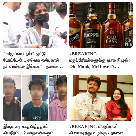
கடிதம்
"விஜய்யை நம்பி ஓட்டு
#BREAKING
போட்டேன்... தவெக என்பதால்
மதுப்பிரியர்களுக்கு ஷாக் நியூஸ்!
நடவடிக்கை இல்லை”- தவெக
Old Monk, McDowell's
நிர்வாகியால் பாதிக்கப்பட்ட பெண்
மதுபானங்களை விற்பனை செய்ய
கதறல்
FSSAI தடை
இருவரை காதலித்ததால்
#BREAKING விஜய்யின்
விபரீதம்... 2 காதலன்களும்
விவாகரத்து வழக்கு - நாளை