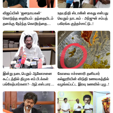
விஜய்யின் 'ஜனநாயகன்'
உதயநிதி ஸ்டாலின் கைது என்பது
கொடுத்த தைரியம்: தந்தையிடம்
வெறும் நாடகம் - அர்ஜுன் சம்பத்
தனக்கு நேர்ந்த கொடூரத்தை
பகிரங்க குற்றச்சாட்டு..!
கூறிய சிறுமி!
இன்று நடைபெறும் ஆலோசனை
கோவை ஈச்சனாரி தனியார்
கூட்டத்தில் திமுக எம்.பி.க்கள்
கல்லூரியின் விடுதி உணவகத்தில்
பங்கேற்பார்களா?- ஆர்.எஸ்.பாரதி
வழங்கப்பட்ட இரவு உணவில் புழு..!
விளக்கம்..!