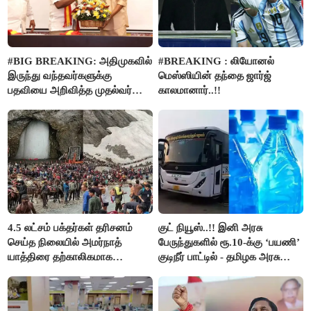
#BIG BREAKING: அதிமுகவில்
#BREAKING : லியோனல்
இருந்து வந்தவர்களுக்கு
மெஸ்ஸியின் தந்தை ஜார்ஜ்
பதவியை அறிவித்த முதல்வர்
காலமானார்..!!
விஜய்..!!
4.5 லட்சம் பக்தர்கள் தரிசனம்
குட் நியூஸ்..!! இனி அரசு
செய்த நிலையில் அமர்நாத்
பேருந்துகளில் ரூ.10-க்கு ‘பயணி’
யாத்திரை தற்காலிகமாக
குடிநீர் பாட்டில் - தமிழக அரசு
நிறுத்தம்..!!
அறிவிப்பு..!!