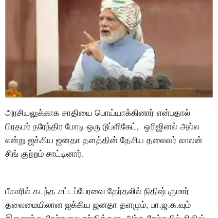
அரசியலுக்காக சாதியை பொய்யாக்கினார் என்பதால்
பிரதமர் நரேந்திர மோடி ஒரு டூப்ளிகேட், ஒரிஜினல் அல்ல
என்று ஐக்கிய ஜனதா தளத்தின் தேசிய தலைவர் லாலன்
சிங் குற்றம் சாட்டினார்.
பீகாரில் கடந்த சட்டப்பேரவை தேர்தலில் நிதிஷ் குமார்
தலைமையிலான ஐக்கிய ஜனதா தளமும், பா.ஜ.க.வும்