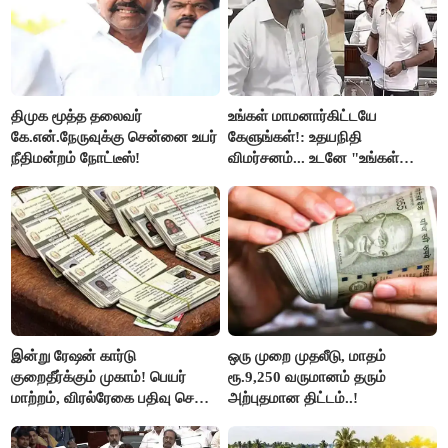
திமுக மூத்த தலைவர்
உங்கள் மாமனார்கிட்டயே
கே.என்.நேருவுக்கு சென்னை உயர்
கேளுங்கள்!: உதயநிதி
நீதிமன்றம் நோட்டீஸ்!
விமர்சனம்... உடனே "உங்கள்
அப்பாவிடம் கேளுங்கள்" என
ஆதவ் அர்ஜுனா பதிலடி!
இன்று ரேஷன் கார்டு
ஒரு முறை முதலீடு, மாதம்
குறைதீர்க்கும் முகாம்! பெயர்
ரூ.9,250 வருமானம் தரும்
மாற்றம், விரல்ரேகை பதிவு செய்ய
அற்புதமான திட்டம்..!
அரிய வாய்ப்பு!