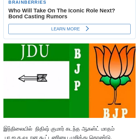
இந்நிலையில் நிதிஷ் குமார் கடந்த ஆகஸ்ட் மாதம்
பா.ஜ.க.வுடான கூட்டணியை முறித்து கொண்டு,