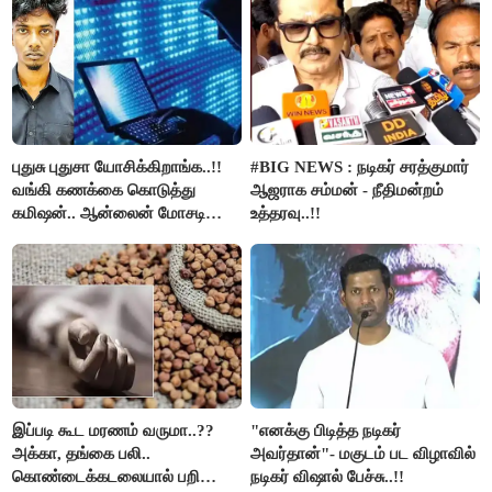
புதுசு புதுசா யோசிக்கிறாங்க..!!
#BIG NEWS : நடிகர் சரத்குமார்
வங்கி கணக்கை கொடுத்து
ஆஜராக சம்மன் - நீதிமன்றம்
கமிஷன்.. ஆன்லைன் மோசடி
உத்தரவு..!!
கும்பலுக்கு உதவிய வாலிபர்
கைது..!!
இப்படி கூட மரணம் வருமா..??
"எனக்கு பிடித்த நடிகர்
அக்கா, தங்கை பலி..
அவர்தான்"- மகுடம் பட விழாவில்
கொண்டைக்கடலையால் பறிபோன
நடிகர் விஷால் பேச்சு..!!