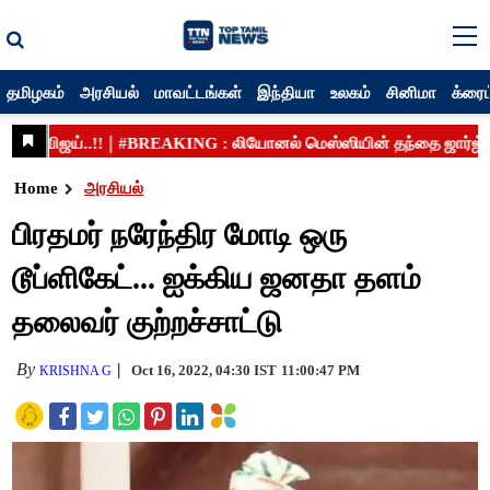
தமிழகம்
அரசியல்
மாவட்டங்கள்
இந்தியா
உலகம்
சினிமா
க்ரைம
Home
அரசியல்
பிரதமர் நரேந்திர மோடி ஒரு
டூப்ளிகேட்... ஐக்கிய ஜனதா தளம்
தலைவர் குற்றச்சாட்டு
By
Oct 16, 2022, 04:30 IST
11:00:47 PM
KRISHNA G