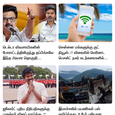
உயிர்கள்..!!
டெல்டா விவசாயிகளின்
சென்னை மக்களுக்கு குட்
போராட்டத்திலிருந்து தப்பிக்கவே
நியூஸ்..!! விரைவில் மெரினா,
இந்த அவசர தொகுதி
பெசன்ட் நகர் கடற்கரைகளில்
மறுவரையறை நாடகத்தை
இலவச Wi-Fi வசதி..!!
அரங்கேற்றுகிறார் முதலமைச்சர் -
திமுக ஐடி விங்..!!
ஐகோர்ட் புதிய நீதிபதிகளுக்கு
இமாச்சலில் பயணிகள் பஸ்
முதல்வர் விஜய் வாழ்த்து..!!
கவிழ்ந்தது; 8 பேர் பலியான