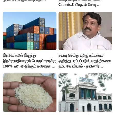
சோகம்..!! பிரதமர் மோடி
இரங்கல்..!!
இந்தியாவில் இருந்து
தயவு செய்து யுபிஐ கட்டணம்
இறக்குமதியாகும் பொருட்களுக்கு
குறித்து பரப்பப்படும் வதந்திகளை
100% வரி விதிக்கும் மசோதா;
நம்ப வேண்டாம் - நயினார்
அமெரிக்கா நிறைவேற்றம்..!!
நாகேந்திரன்..!!