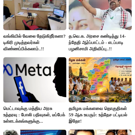
வங்கியில் வேலை தேடுகிறீர்களா?
த.வெ.க. அரசை கண்டித்து 14-
டிகிரி முடித்தவர்கள்
ந்தேதி ஆர்ப்பாட்டம் - எடப்பாடி
விண்ணப்பிக்கலாம்..!!
பழனிசாமி அறிவிப்பு..!!
மெட்டாவுக்கு மத்திய அரசு
தமிழக மக்களவை தொகுதிகள்
உத்தரவு : போலி பதிவுகள், டீப்பேக்
59 ஆக உயரும்: உத்தேச பட்டியல்
உள்ளடக்கங்களுக்கு...
இதோ!