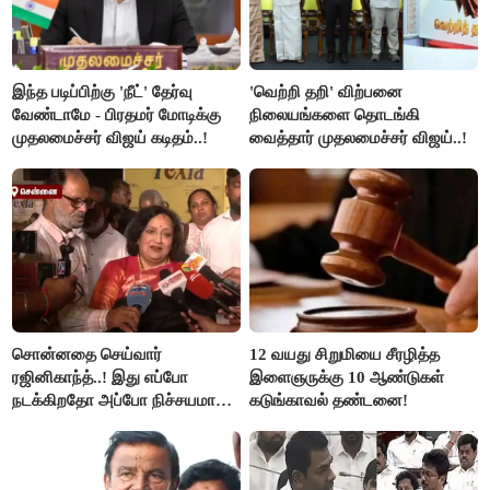
இந்த படிப்பிற்கு 'நீட்' தேர்வு
'வெற்றி தறி' விற்பனை
வேண்டாமே - பிரதமர் மோடிக்கு
நிலையங்களை தொடங்கி
முதலமைச்சர் விஜய் கடிதம்..!
வைத்தார் முதலமைச்சர் விஜய்..!
சொன்னதை செய்வார்
12 வயது சிறுமியை சீரழித்த
ரஜினிகாந்த்..! இது எப்போ
இளைஞருக்கு 10 ஆண்டுகள்
நடக்கிறதோ அப்போ நிச்சயமாக
கடுங்காவல் தண்டனை!
ரஜினி ₹1 கோடி தருவார் - லதா
ரஜினிகாந்த்..!