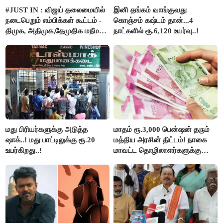
#JUST IN : விஜய் தலைமையில்
இனி தங்கம் வாங்குவது
நடைபெறும் எம்பிக்கள் கூட்டம் -
கொஞ்சம் கஷ்டம் தான்...4
திமுக, அதிமுக,தேமுதிக மநீம
நாட்களில் ரூ.6,120 உயர்வு..!
புறக்கணிப்பு..!
மது பிரியர்களுக்கு அடுத்த
மாதம் ரூ.3,000 பென்ஷன் தரும்
ஷாக்..! மது பாட்டிலுக்கு ரூ.20
மத்திய அரசின் திட்டம்! நாகை
உயர்கிறது..!
மாவட்ட தொழிலாளர்களுக்கு
ஆட்சியர் வெளியிட்ட சூப்பர்
செய்தி!