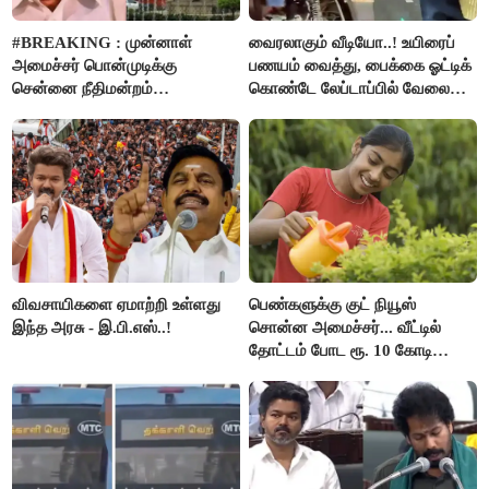
#BREAKING : முன்னாள்
வைரலாகும் வீடியோ..! உயிரைப்
அமைச்சர் பொன்முடிக்கு
பணயம் வைத்து, பைக்கை ஓட்டிக்
சென்னை நீதிமன்றம்
கொண்டே லேப்டாப்பில் வேலை
பிடிவாரண்ட்..!
பார்த்த நபர்..!
விவசாயிகளை ஏமாற்றி உள்ளது
பெண்களுக்கு குட் நியூஸ்
இந்த அரசு - இ.பி.எஸ்..!
சொன்ன அமைச்சர்... வீட்டில்
தோட்டம் போட ரூ. 10 கோடி
நிதி..!