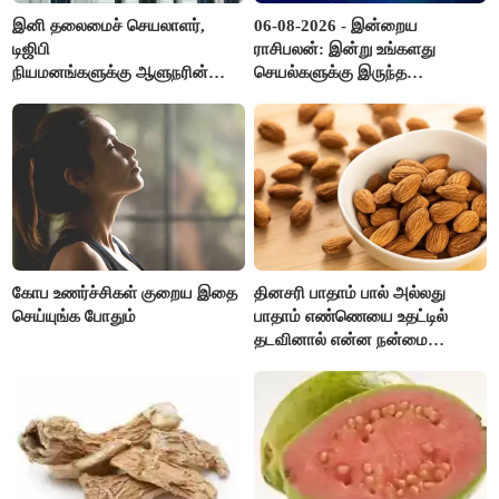
இனி தலைமைச் செயலாளர்,
06-08-2026 - இன்றைய
டிஜிபி
ராசிபலன்: இன்று உங்களது
நியமனங்களுக்கு ஆளுநரின்
செயல்களுக்கு இருந்த
ஒப்புதல் தேவையில்லை -
முட்டுகட்டைகள் விலகும்.
தமிழ்நாடு அரசு அதிரடி..!
எதிர்பார்த்த உதவிகள் கிடைக்கும்.
பணவரத்து கூடும்..!
கோப உணர்ச்சிகள் குறைய இதை
தினசரி பாதாம் பால் அல்லது
செய்யுங்க போதும்
பாதாம் எண்ணெயை உதட்டில்
தடவினால் என்ன நன்மை
தெரியுமா ?