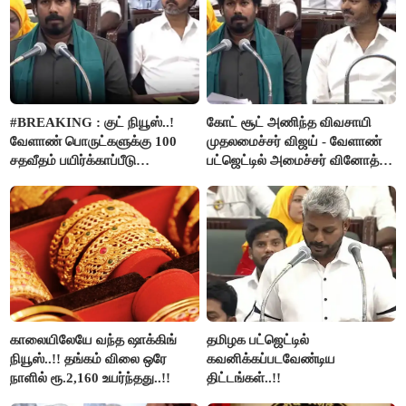
#BREAKING : குட் நியூஸ்..!
கோட் சூட் அணிந்த விவசாயி
வேளாண் பொருட்களுக்கு 100
முதலமைச்சர் விஜய் - வேளாண்
சதவீதம் பயிர்க்காப்பீடு
பட்ஜெட்டில் அமைச்சர் வினோத்
வழங்கபடும் - அமைச்சர்
பெருமிதம்..!
வினோத்..!
காலையிலேயே வந்த ஷாக்கிங்
தமிழக பட்ஜெட்டில்
நியூஸ்..!! தங்கம் விலை ஒரே
கவனிக்கப்படவேண்டிய
நாளில் ரூ.2,160 உயர்ந்தது..!!
திட்டங்கள்..!!