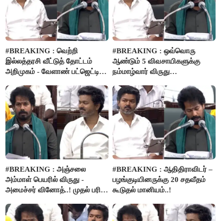
#BREAKING : வெற்றி
#BREAKING : ஒவ்வொரு
இல்லத்தரசி வீட்டுத் தோட்டம்
ஆண்டும் 5 விவசாயிகளுக்கு
அறிமுகம் - வேளாண் பட்ஜெட்டில்
நம்மாழ்வார் விருது
அறிவிப்பு..!
வழங்கப்படும்..!
#BREAKING : அஞ்சலை
#BREAKING : ஆதிதிராவிடர் –
அம்மாள் பெயரில் விருது -
பழங்குடியினருக்கு 20 சதவீதம்
அமைச்சர் வினோத்..! முதல் பரிசு
கூடுதல் மானியம்..!
ரூ.2.50 லட்சம் வழங்கப்படும்..!