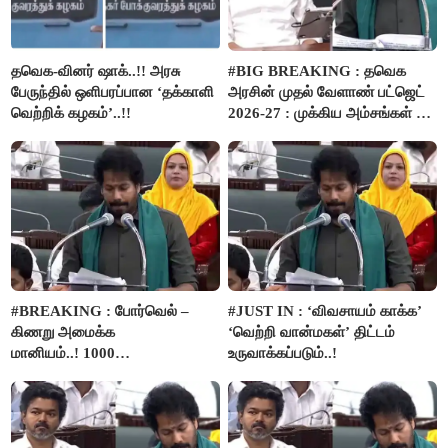
தவெக-வினர் ஷாக்..!! அரசு
#BIG BREAKING : தவெக
பேருந்தில் ஒளிபரப்பான ‘தக்காளி
அரசின் முதல் வேளாண் பட்ஜெட்
வெற்றிக் கழகம்’..!!
2026-27 : முக்கிய அம்சங்கள் ஓர்
பார்வை..!
#BREAKING : போர்வெல் –
#JUST IN : ‘விவசாயம் காக்க’
கிணறு அமைக்க
‘வெற்றி வான்மகள்’ திட்டம்
மானியம்..! 1000
உருவாக்கப்படும்..!
விவசாயிகளுக்கு மானியத்தில்
பம்புசெட் வழங்கப்படும்..!