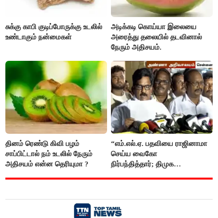
சுக்கு காபி குடிப்போருக்கு உடலில்
அடிக்கடி கொய்யா இலையை
உண்டாகும் நன்மைகள்
அரைத்து தலையில் தடவினால்
நேரும் அதிசயம்.
தினம் ரெண்டு கிவி பழம்
“எம்.எல்.ஏ. பதவியை ராஜினாமா
சாப்பிட்டால் நம் உடலில் நேரும்
செய்ய வைகோ
அதிசயம் என்ன தெரியுமா ?
நிர்பந்தித்தார்; திமுக
எம்.எல்.ஏக்களாகவே
தொடர்கிறோம்”- மதிமுக
எம்.எல்.ஏக்கள் பரபரப்பு பேட்டி