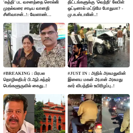
'கத்தி' பட வசனத்தை சொல்லி
திட்டங்களுக்கு 'வெற்றி' லேபிள்
முதல்வரை சாடிய வானதி
ஒட்டினால் மட்டுமே போதுமா? -
சீனிவாசன்..!: வேளாண்
மு.க.ஸ்டாலின்..!
பட்ஜெட்டுக்கு பாஜக கடும்
எதிர்ப்பு!
#BREAKING : பிரபல
#JUST IN : அதிக் அகமதுவின்
தொழிலதிபர் பி.ஆர்.சுந்தர்
இளைய மகன் அபான் அகமது
பெங்களூருவில் கைது..!
கார் விபத்தில் உயிரிழப்பு..!