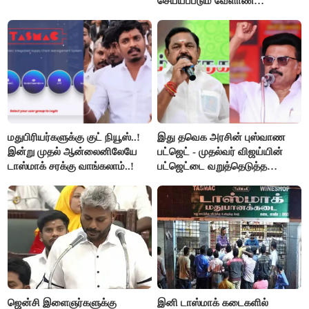
செய்யப்படும் வேளாண்
பட்ஜெட்டுக்கு பி.ஆர்.பாண்டியன்
கோரிக்கை!
மதுபிரியர்களுக்கு குட் நியூஸ்..!
இது தவெக அரசின் புஸ்வாண
இன்று முதல் ஆன்லைனிலேயே
பட்ஜெட் - முதல்வர் விஜய்யின்
டாஸ்மாக் சரக்கு வாங்கலாம்..!
பட்ஜெட்டை வறுத்தெடுத்த
மு.க.ஸ்டாலின், இபிஎஸ்..!
ஜென்சி இளைஞர்களுக்கு
இனி டாஸ்மாக் கடைகளில்