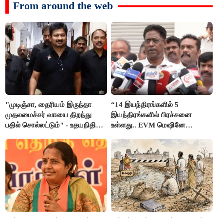
From around the web
"முடிஞ்சா, தைரியம் இருந்தா
“14 இயந்திரங்களில் 5
முதலமைச்சர் வாயை திறந்து
இயந்திரங்களில் பிரச்சனை
பதில் சொல்லட்டும்" - உதயநிதி
உள்ளது.. EVM மெஷினே
ஸ்டாலின்
பிரச்சனையா இருக்கு”- என்.ஆர்.
இளங்கோ