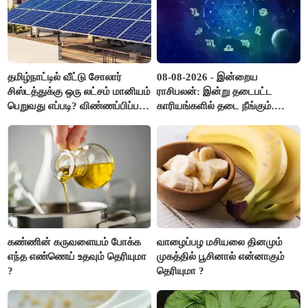
தமிழ்நாட்டில் வீட்டு சோலார்
08-08-2026 - இன்றைய
சிஸ்டத்துக்கு ஒரு லட்சம் மானியம்
ராசிபலன்: இன்று தடைபட்ட
பெறுவது எப்படி? விண்ணப்பிப்பது
காரியங்களில் தடை நீங்கும்.
எப்படி?
பணவரத்து எதிர்பார்த்தபடி
இருக்கும். ஆன்மீக எண்ணம்
அதிகரிக்கும்..!
கண்ணின் கருவளையம் போக்க
வாழைப்பழ மசியலை தினமும்
எந்த எண்ணெய் உதவும் தெரியுமா
முகத்தில் பூசினால் என்னாகும்
?
தெரியுமா ?