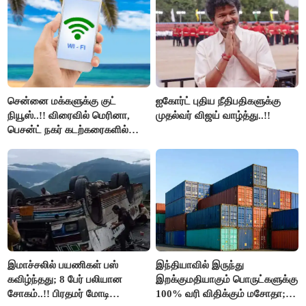
திமுக ஐடி விங்..!!
சென்னை மக்களுக்கு குட்
ஐகோர்ட் புதிய நீதிபதிகளுக்கு
நியூஸ்..!! விரைவில் மெரினா,
முதல்வர் விஜய் வாழ்த்து..!!
பெசன்ட் நகர் கடற்கரைகளில்
இலவச Wi-Fi வசதி..!!
இமாச்சலில் பயணிகள் பஸ்
இந்தியாவில் இருந்து
கவிழ்ந்தது; 8 பேர் பலியான
இறக்குமதியாகும் பொருட்களுக்கு
சோகம்..!! பிரதமர் மோடி
100% வரி விதிக்கும் மசோதா;