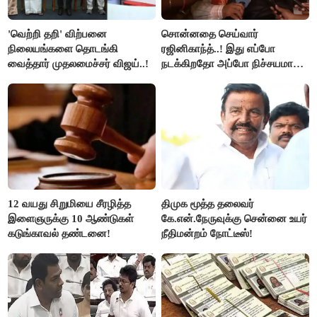
'வெற்றி தறி' விற்பனை
சொன்னதை செய்வார்
நிலையங்களை தொடங்கி
ரஜினிகாந்த்..! இது எப்போ
வைத்தார் முதலமைச்சர் விஜய்..!
நடக்கிறதோ அப்போ நிச்சயமாக
ரஜினி ₹1 கோடி தருவார் - லதா
ரஜினிகாந்த்..!
12 வயது சிறுமியை சீரழித்த
திமுக மூத்த தலைவர்
இளைஞருக்கு 10 ஆண்டுகள்
கே.என்.நேருவுக்கு சென்னை உயர்
கடுங்காவல் தண்டனை!
நீதிமன்றம் நோட்டீஸ்!