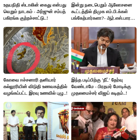
உதயநிதி ஸ்டாலின் கைது என்பது
இன்று நடைபெறும் ஆலோசனை
வெறும் நாடகம் - அர்ஜுன் சம்பத்
கூட்டத்தில் திமுக எம்.பி.க்கள்
பகிரங்க குற்றச்சாட்டு..!
பங்கேற்பார்களா?- ஆர்.எஸ்.பாரதி
விளக்கம்..!
கோவை ஈச்சனாரி தனியார்
இந்த படிப்பிற்கு 'நீட்' தேர்வு
கல்லூரியின் விடுதி உணவகத்தில்
வேண்டாமே - பிரதமர் மோடிக்கு
வழங்கப்பட்ட இரவு உணவில் புழு..!
முதலமைச்சர் விஜய் கடிதம்..!