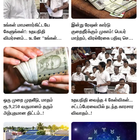
உங்கள் மாமனார்கிட்டயே
இன்று ரேஷன் கார்டு
கேளுங்கள்!: உதயநிதி
குறைதீர்க்கும் முகாம்! பெயர்
விமர்சனம்... உடனே "உங்கள்
மாற்றம், விரல்ரேகை பதிவு செய்ய
அப்பாவிடம் கேளுங்கள்" என
அரிய வாய்ப்பு!
ஆதவ் அர்ஜுனா பதிலடி!
ஒரு முறை முதலீடு, மாதம்
உதயநிதி வைத்த 4 கேள்விகள்...
ரூ.9,250 வருமானம் தரும்
சட்டப்பேரவையில் நடந்த காரசார
அற்புதமான திட்டம்..!
விவாதம்..!