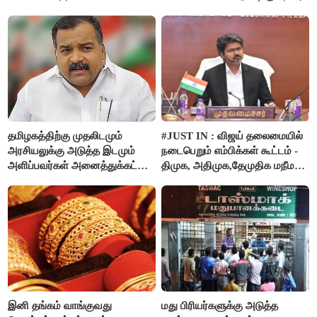
தமிழகத்திற்கு முதலிடமும்
#JUST IN : விஜய் தலைமையில்
அரசியலுக்கு அடுத்த இடமும்
நடைபெறும் எம்பிக்கள் கூட்டம் -
அளிப்பவர்கள் அனைத்துக்கட்சி
திமுக, அதிமுக,தேமுதிக மநீம
கூட்டத்தில் நிச்சயம்
புறக்கணிப்பு..!
பங்கேற்பார்கள் - மாணிக்கம்
தாகூர்..!!
இனி தங்கம் வாங்குவது
மது பிரியர்களுக்கு அடுத்த