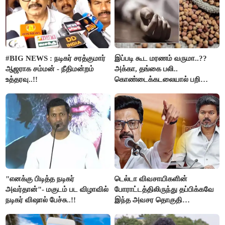
#BIG NEWS : நடிகர் சரத்குமார்
இப்படி கூட மரணம் வருமா..??
ஆஜராக சம்மன் - நீதிமன்றம்
அக்கா, தங்கை பலி..
உத்தரவு..!!
கொண்டைக்கடலையால் பறிபோன
உயிர்கள்..!!
"எனக்கு பிடித்த நடிகர்
டெல்டா விவசாயிகளின்
அவர்தான்"- மகுடம் பட விழாவில்
போராட்டத்திலிருந்து தப்பிக்கவே
நடிகர் விஷால் பேச்சு..!!
இந்த அவசர தொகுதி
மறுவரையறை நாடகத்தை
அரங்கேற்றுகிறார் முதலமைச்சர் -