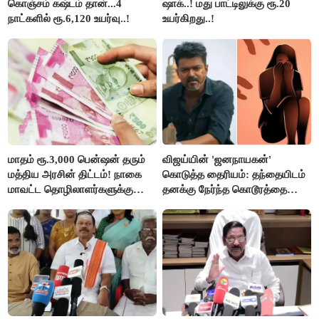
கொஞ்சம் கஷ்டம் தான்...4
ஷாக்..! மது பாட்டிலுக்கு ரூ.20
நாட்களில் ரூ.6,120 உயர்வு..!
உயர்கிறது..!
மாதம் ரூ.3,000 பென்ஷன் தரும்
விஜய்யின் 'ஜனநாயகன்'
மத்திய அரசின் திட்டம்! நாகை
கொடுத்த தைரியம்: தந்தையிடம்
மாவட்ட தொழிலாளர்களுக்கு
தனக்கு நேர்ந்த கொடூரத்தை
ஆட்சியர் வெளியிட்ட சூப்பர்
கூறிய சிறுமி!
செய்தி!