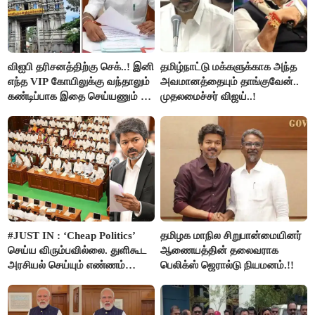
விஐபி தரிசனத்திற்கு செக்..! இனி
தமிழ்நாட்டு மக்களுக்காக அந்த
எந்த VIP கோயிலுக்கு வந்தாலும்
அவமானத்தையும் தாங்குவேன்..
கண்டிப்பாக இதை செய்யணும் -
முதலமைச்சர் விஜய்..!
அமைச்சர் ரமேஷ்..!
#JUST IN : ‘Cheap Politics’
தமிழக மாநில சிறுபான்மையினர்
செய்ய விரும்பவில்லை. துளிகூட
ஆணையத்தின் தலைவராக
அரசியல் செய்யும் எண்ணம்
பெலிக்ஸ் ஜெரால்டு நியமனம்.!!
இல்லை - உதயநிதிக்கு முதல்வர்
விஜய் பதில்!