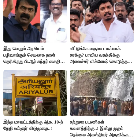
இது வெறும் அரசியல்
வீட்டுக்கே வருமா டாஸ்மாக்
பழிவாங்கும் செயலாக தான்
சரக்கு? பரவிய வதந்திக்கு
தெரிகிறது பி.ஆர் சுந்தர் கைதிற்கு
அமைச்சர் விக்னேஷ் கொடுத்த
சீமான் கடும் கண்டனம்..!
விளக்கம்!
இந்த மாவட்டத்திற்கு ஆக. 10-ந்
சுற்றுலா பயணிகள்
தேதி உள்ளூர் விடுமுறை..!
கவனத்திற்கு..! இன்று முதல்
நெல்லை அகஸ்தியர் அருவிக்கு