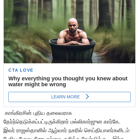
காங்கிரசின் புதிய தலைவராக
தேர்ந்தெடுக்கப்பட்டிருக்கிறார் மல்லிகார்ஜுன கார்கே.
இவர் ராஜஸ்தானில் ஆழ்வார் நகரில் செய்தியாளர்களிடம்