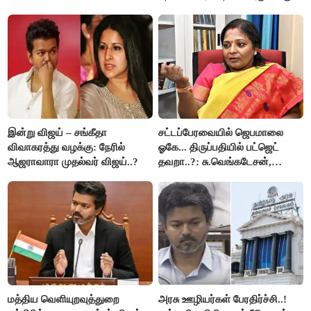
செல்ல தடை..!
இன்று விஜய் – சங்கீதா
சட்டப்பேரவையில் ஜெபமாலை
விவாகரத்து வழக்கு: நேரில்
ஓகே... திருப்பதியில் பட்ஜெட்
ஆஜராவாரா முதல்வர் விஜய்..?
தவறா..?: சு.வெங்கடேசன்,
திருமாவளவனுக்கு தமிழிசை
கேள்வி..!
மத்திய வெளியுறவுத்துறை
அரசு ஊழியர்கள் பேரதிர்ச்சி..!