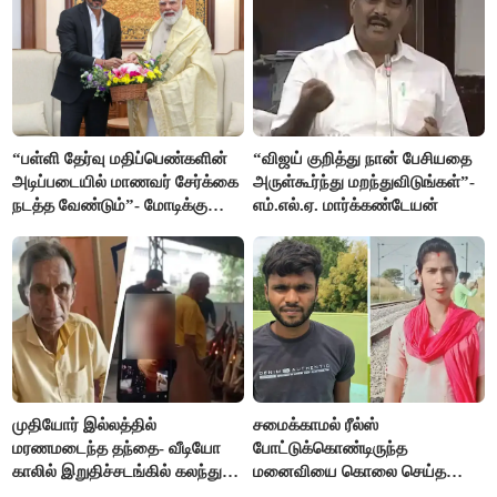
“பள்ளி தேர்வு மதிப்பெண்களின்
“விஜய் குறித்து நான் பேசியதை
அடிப்படையில் மாணவர் சேர்க்கை
அருள்கூர்ந்து மறந்துவிடுங்கள்”-
நடத்த வேண்டும்”- மோடிக்கு
எம்.எல்.ஏ. மார்க்கண்டேயன்
விஜய் கடிதம்
முதியோர் இல்லத்தில்
சமைக்காமல் ரீல்ஸ்
மரணமடைந்த தந்தை- வீடியோ
போட்டுக்கொண்டிருந்த
காலில் இறுதிச்சடங்கில் கலந்து
மனைவியை கொலை செய்த
கொண்ட மகள்கள்
கணவர்!