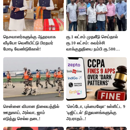
நெசவாளர்களுக்கு ஆதரவாக
ரூ.1 லட்சம் முதலீடு செய்தால்
வீடியோ வெளியிட்டு பிரதமர்
ரூ.10 லட்சம்: கவர்ச்சி
மோடி வேண்டுகோள்!
வாக்குறுதியை நம்பி ரூ.500
கோடியை இழந்த திருப்பூர்
மக்கள்!
சென்னை விமான நிலையத்தில்
'செப்டோ, புக்மைஷோ' உள்ளிட்ட 9
ஊறுகாய், அல்வா, ஜாம்
'டிஜிட்டல்' நிறுவனங்களுக்கு
எடுத்து செல்ல தடை!
அபராதம்..!