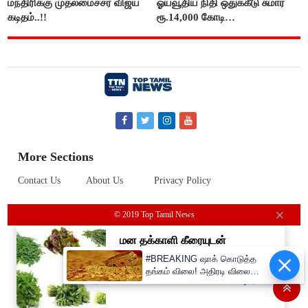
மந்திரிக்கு முதலமைச்சர் விஜய்
ஓய்வூதிய நிதி ஒதுக்கீடு சுமார்
கடிதம்..!!
ரூ.14,000 கோடி
குறைக்கப்பட்டுள்ளது..!
More Sections
Contact Us
About Us
Privacy Policy
© 2019 Top Tamil News
#BREAKING ஷாக் கொடுத்த
தங்கம் விலை! அதிரடி விலை
உயர்வு