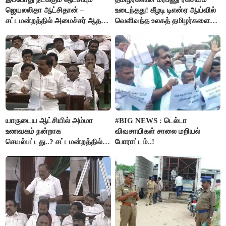
ஜெயலலிதா ஆட்சிதான் –
உடைந்தது! கீழடி டிஎன்ஏ ஆய்வில்
சட்டமன்றத்தில் அமைச்சர் ஆதவ்
வெளிவந்த உலகத் தமிழர்களை
அர்ஜுனா அதிரடி பேச்சு!
மெய்சிலிர்க்க வைக்கும் உண்மை!
யாருடைய ஆட்சியில் அம்மா
#BIG NEWS : டெல்டா
உணவகம் நன்றாக
விவசாயிகள் சாலை மறியல்
செயல்பட்டது..? சட்டமன்றத்தில்
போராட்டம்..!
நடந்த காரசார விவாதம்..!