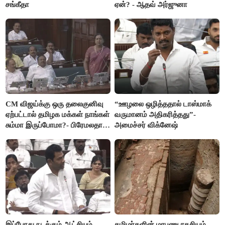
சங்கீதா
ஏன்? - ஆதவ் அர்ஜுனா
CM விஜய்க்கு ஒரு தலைகுனிவு
“ஊழலை ஒழித்ததால் டாஸ்மாக்
ஏற்பட்டால் தமிழக மக்கள் நாங்கள்
வருமானம் அதிகரித்தது”-
சும்மா இருப்போமா?- பிரேமலதா
அமைச்சர் விக்னேஷ்
விஜயகாந்த்
இப்போது நடக்கும் ஆட்சியும்
தமிழர்களின் மரபணு ரகசியம்