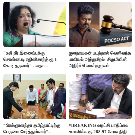
"நதி நீர் இணைப்புக்கு
ஜனநாயகன் படத்தால் வெளிவந்த
சொன்னபடி ரஜினிகாந்த் ரூ.1
பாலியல் அத்துமீறல்- சிறுமியின்
கோடி தருவார்" - லதா
அதிர்ச்சி வாக்குமூலம்
ரஜினிகாந்த்
“பிரக்ஞானந்தா தமிழ்நாட்டிற்கு
#BREAKING வறட்சி பாதிப்பை
பெருமை சேர்த்துள்ளார்”-
சமாளிக்க ரூ.288.97 கோடி நிதி