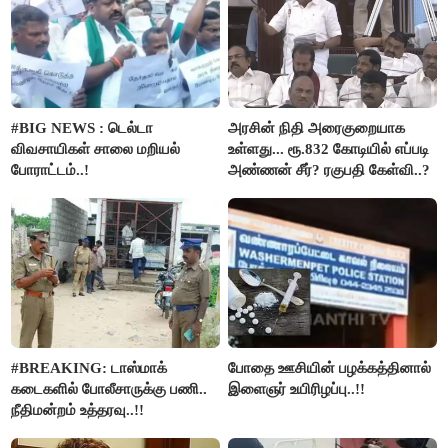
#BIG NEWS : டெல்டா
அரசின் நிதி அரைகுறையாக
விவசாயிகள் சாலை மறியல்
உள்ளது... ரூ.832 கோடியில் எப்படி
போராட்டம்..!
அண்ணன் சீர்? ரகுபதி கேள்வி..?
#BREAKING: டாஸ்மாக்
போதை ஊசியின் பழக்கத்தினால்
கடைகளில் போலீசாருக்கு பணி..
இளைஞர் உயிரிழப்பு..!!
நீதிமன்றம் உத்தரவு..!!