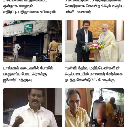
ஒன்றாக வாழவும்
கொடூரமாக கொன்ற 9ஆம் வகுப்பு
எதிர்ப்பு- பறிதாபமாக உயிரைவிட்ட
பள்ளி மாணவர்
ஜோடி
டாஸ்மாக் கடைகளில் போலீஸ்
“பள்ளி தேர்வு மதிப்பெண்களின்
பாதுகாப்பு போட அரசுக்கு
அடிப்படையில் மாணவர் சேர்க்கை
ஐகோர்ட் உத்தரவு
நடத்த வேண்டும்”- மோடிக்கு
விஜய் கடிதம்