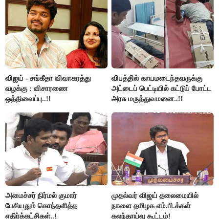
விஜய் - சங்கீதா விவாகரத்து
விபத்தில் காயமடைந்தவருக்கு
வழக்கு : விசாரணை
அட்டைப் பெட்டியில் கட்டுப் போட்ட
ஒத்திவைப்பு..!!
அரசு மருத்துவமனை..!!
அமைச்சர் நிர்மல் குமார்
முதல்வர் விஜய் தலைமையில்
பேசியதும் கொந்தளித்த
நாளை தமிழக எம்.பி.க்கள்
எதிர்க்கட்சிகள்..!
கலந்தாய்வு கூட்டம்!