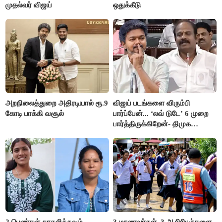
முதல்வர் விஜய்
ஒதுக்கீடு
அறநிலைத்துறை அதிரடியால் ரூ.9
விஜய் படங்களை விரும்பி
கோடி பாக்கி வசூல்
பார்ப்பேன்... ‘லவ் டுடே’ 6 முறை
பார்த்திருக்கிறேன்- திமுக
எம்.எல்.ஏ.நெகிழ்ச்சி
2 பெண்கள் காதலிக்கவும்,
3 மாணவர்கள், 3 ஆசிரியர்களை