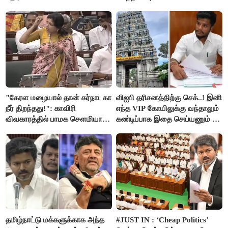
"கேரள மழையால் தான் கர்நாடகா
விஐபி தரிசனத்திற்கு செக்..! இனி
நீர் திறந்தது!": காவிரி
எந்த VIP கோயிலுக்கு வந்தாலும்
விவகாரத்தில் பாமக சௌமியா
கண்டிப்பாக இதை செய்யணும் -
அன்புமணி சாடல்!
அமைச்சர் ரமேஷ்..!
தமிழ்நாட்டு மக்களுக்காக அந்த
#JUST IN : ‘Cheap Politics’