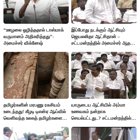
“ஊழலை ஒழித்ததால் டாஸ்மாக்
இப்போது நடக்கும் ஆட்சியும்
வருமானம் அதிகரித்தது”-
ஜெயலலிதா ஆட்சிதான் –
அமைச்சர் விக்னேஷ்
சட்டமன்றத்தில் அமைச்சர் ஆதவ்
அர்ஜுனா அதிரடி பேச்சு!
தமிழர்களின் மரபணு ரகசியம்
யாருடைய ஆட்சியில் அம்மா
உடைந்தது! கீழடி டிஎன்ஏ ஆய்வில்
உணவகம் நன்றாக
வெளிவந்த உலகத் தமிழர்களை
செயல்பட்டது..? சட்டமன்றத்தில்
மெய்சிலிர்க்க வைக்கும் உண்மை!
நடந்த காரசார விவாதம்..!