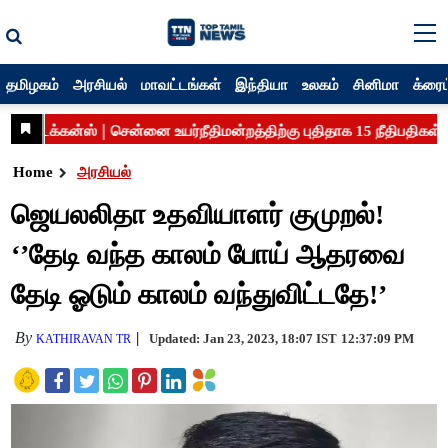
தமிழகம்
அரசியல்
மாவட்டங்கள்
இந்தியா
உலகம்
சினிமா
க்ரைம
Home
அரசியல்
ஜெயலலிதா உதவியாளர் குமுறல்!
‘’தேடி வந்த காலம் போய் ஆதரவை
தேடி ஓடும் காலம் வந்துவிட்டதே!’
By
Updated: Jan 23, 2023, 18:07 IST
12:37:09 PM
KATHIRAVAN TR