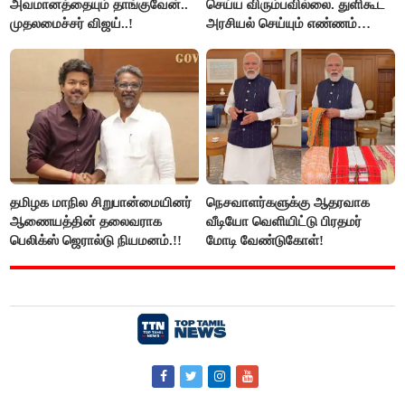
அவமானத்தையும் தாங்குவேன்..
செய்ய விரும்பவில்லை. துளிகூட
முதலமைச்சர் விஜய்..!
அரசியல் செய்யும் எண்ணம்
இல்லை - உதயநிதிக்கு முதல்வர்
விஜய் பதில்!
தமிழக மாநில சிறுபான்மையினர்
நெசவாளர்களுக்கு ஆதரவாக
ஆணையத்தின் தலைவராக
வீடியோ வெளியிட்டு பிரதமர்
பெலிக்ஸ் ஜெரால்டு நியமனம்.!!
மோடி வேண்டுகோள்!