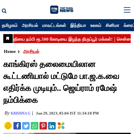
தமிழகம்
அரசியல்
மாவட்டங்கள்
இந்தியா
உலகம்
சினிமா
க்ரைம
Home
அரசியல்
காங்கிரஸ் தலைமையிலான
கூட்டணியால் மட்டுமே பா.ஜ.க.வை
எதிர்க்க முடியும்.. ஜெய்ராம் ரமேஷ்
நம்பிக்கை
By
Jan 29, 2023, 05:04 IST
11:34:18 PM
KRISHNA G