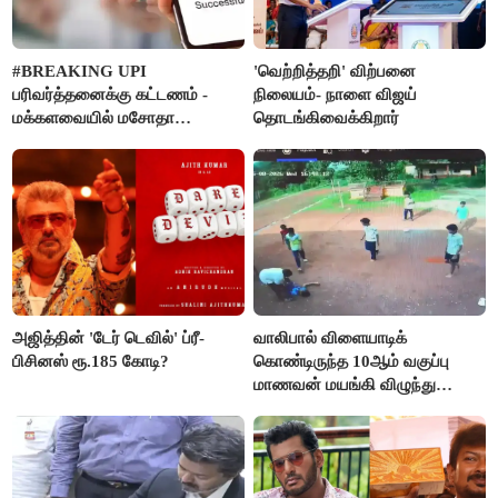
#BREAKING UPI
'வெற்றித்தறி' விற்பனை
பரிவர்த்தனைக்கு கட்டணம் -
நிலையம்- நாளை விஜய்
மக்களவையில் மசோதா
தொடங்கிவைக்கிறார்
நிறைவேற்றம்!
அஜித்தின் 'டேர் டெவில்' ப்ரீ-
வாலிபால் விளையாடிக்
பிசினஸ் ரூ.185 கோடி?
கொண்டிருந்த 10ஆம் வகுப்பு
மாணவன் மயங்கி விழுந்து
உயிரிழப்பு