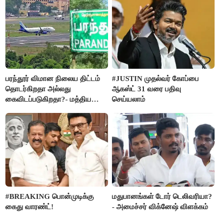
பரந்தூர் விமான நிலைய திட்டம்
#JUSTIN முதல்வர் கோப்பை
தொடர்கிறதா அல்லது
ஆகஸ்ட் 31 வரை பதிவு
கைவிடப்படுகிறதா?- மத்திய
செய்யலாம்
அரசு விளக்கம்
#BREAKING பொன்முடிக்கு
மதுபானங்கள் டோர் டெலிவரியா?
கைது வாரண்ட்!
- அமைச்சர் விக்னேஷ் விளக்கம்