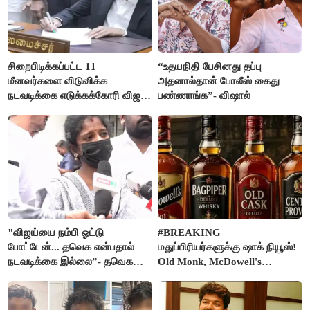
சிறைபிடிக்கப்பட்ட 11
“உதயநிதி பேசினது தப்பு
மீனவர்களை விடுவிக்க
அதனால்தான் போலீஸ் கைது
நடவடிக்கை எடுக்கக்கோரி விஜய்
பண்ணாங்க”- விஷால்
கடிதம்
"விஜய்யை நம்பி ஓட்டு
#BREAKING
போட்டேன்... தவெக என்பதால்
மதுப்பிரியர்களுக்கு ஷாக் நியூஸ்!
நடவடிக்கை இல்லை”- தவெக
Old Monk, McDowell's
நிர்வாகியால் பாதிக்கப்பட்ட பெண்
மதுபானங்களை விற்பனை செய்ய
கதறல்
FSSAI தடை