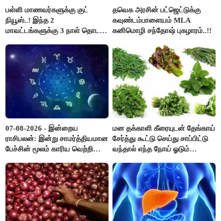
பள்ளி மாணவர்களுக்கு குட்
தவெக அரசின் பட்ஜெட்டுக்கு
நியூஸ்..! இந்த 2
கவுண்டம்பாளையம் MLA
மாவட்டங்களுக்கு 3 நாள் தொடர்
கனிமொழி சந்தோஷ் புகழாரம்..!!
விடுமுறை..!
07-08-2026 - இன்றைய
மன தக்காளி கீரையுடன் தேங்காய்
ராசிபலன்: இன்று சாமர்த்தியமான
சேர்த்து கூட்டு செய்து சாப்பிட்டு
பேச்சின் மூலம் காரிய வெற்றி
வந்தால் எந்த நோய் ஓடும்
உண்டாகும். அடுத்தவரை நம்பி
தெரியுமா ?
பொறுப்புகளை ஒப்படைப்பதில்
கவனம் தேவை..!