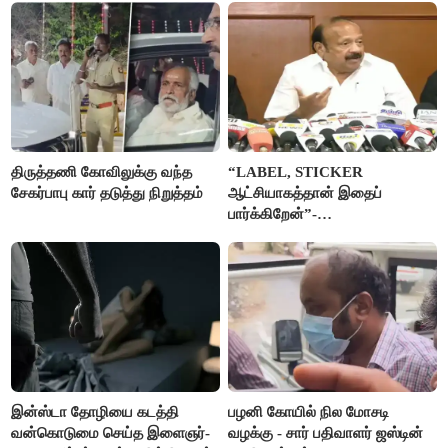
திருத்தணி கோவிலுக்கு வந்த
“LABEL, STICKER
சேகர்பாபு கார் தடுத்து நிறுத்தம்
ஆட்சியாகத்தான் இதைப்
பார்க்கிறேன்”-
எம்.ஆர்.கே.பன்னீர்செல்வம்
இன்ஸ்டா தோழியை கடத்தி
பழனி கோயில் நில மோசடி
வன்கொடுமை செய்த இளைஞர்-
வழக்கு - சார் பதிவாளர் ஜஸ்டின்