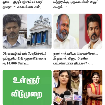
ஓகே... திருப்பதியில் பட்ஜெட்
மந்திரிக்கு முதலமைச்சர் விஜய்
தவறா..?: சு.வெங்கடேசன்,
கடிதம்..!!
திருமாவளவனுக்கு தமிழிசை
கேள்வி..!
அரசு ஊழியர்கள் பேரதிர்ச்சி..!
நான் என்னமோ நினைச்சேன்...
ஓய்வூதிய நிதி ஒதுக்கீடு சுமார்
இதுதான் விஜய் அரசின்
ரூ.14,000 கோடி
புரட்சிகரமான திட்டமா? -
குறைக்கப்பட்டுள்ளது..!
ஆர்.பி.உதயகுமார்..!