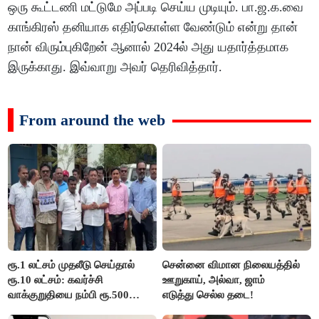
ஒரு கூட்டணி மட்டுமே அப்படி செய்ய முடியும். பா.ஜ.க.வை
காங்கிரஸ் தனியாக எதிர்கொள்ள வேண்டும் என்று தான்
நான் விரும்புகிறேன் ஆனால் 2024ல் அது யதார்த்தமாக
இருக்காது. இவ்வாறு அவர் தெரிவித்தார்.
From around the web
ரூ.1 லட்சம் முதலீடு செய்தால்
சென்னை விமான நிலையத்தில்
ரூ.10 லட்சம்: கவர்ச்சி
ஊறுகாய், அல்வா, ஜாம்
வாக்குறுதியை நம்பி ரூ.500
எடுத்து செல்ல தடை!
கோடியை இழந்த திருப்பூர்