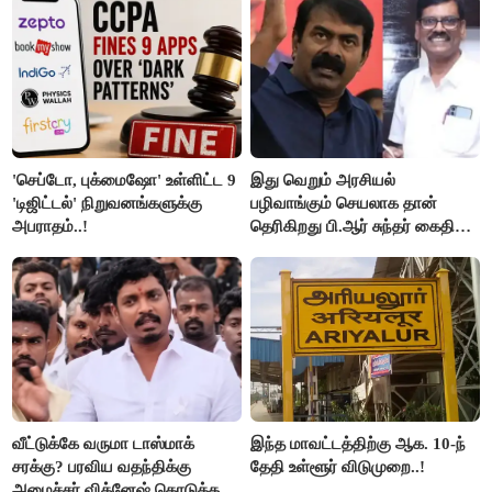
மக்கள்!
'செப்டோ, புக்மைஷோ' உள்ளிட்ட 9
இது வெறும் அரசியல்
'டிஜிட்டல்' நிறுவனங்களுக்கு
பழிவாங்கும் செயலாக தான்
அபராதம்..!
தெரிகிறது பி.ஆர் சுந்தர் கைதிற்கு
சீமான் கடும் கண்டனம்..!
வீட்டுக்கே வருமா டாஸ்மாக்
இந்த மாவட்டத்திற்கு ஆக. 10-ந்
சரக்கு? பரவிய வதந்திக்கு
தேதி உள்ளூர் விடுமுறை..!
அமைச்சர் விக்னேஷ் கொடுத்த