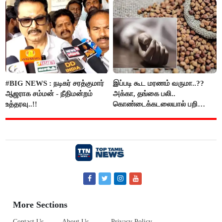
கைது..!!
#BIG NEWS : நடிகர் சரத்குமார்
இப்படி கூட மரணம் வருமா..??
ஆஜராக சம்மன் - நீதிமன்றம்
அக்கா, தங்கை பலி..
உத்தரவு..!!
கொண்டைக்கடலையால் பறிபோன
உயிர்கள்..!!
More Sections
Contact Us
About Us
Privacy Policy