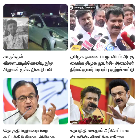
காருக்குள்
தமிழக நலனை பாஜகவிடம் அடகு
விளையாடிக்கொண்டிருந்த
வைக்க திமுக முயற்சி- அமைச்சர்
சிறுவன் மூச்சு திணறி பலி
நிர்மல்குமார் பரபரப்பு குற்றச்சாட்டு
தொகுதி மறுவரையறை
உதயநிதி கைதால் அப்செட்டான
கூட்டத்தில் திமுக, அதிமுக
ஸ்டாலின்- விஜய்க்கு எதிராக