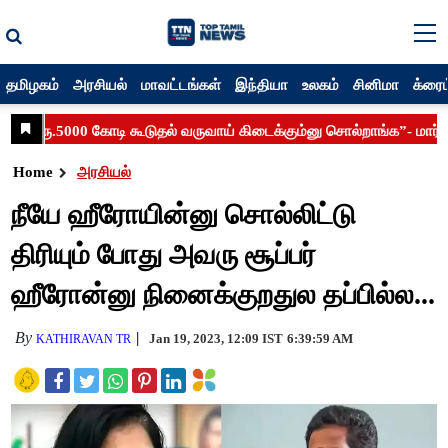
தமிழகம்
அரசியல்
மாவட்டங்கள்
இந்தியா
உலகம்
சினிமா
க்ரைம
Home
அரசியல்
நீயே ஹீரோயின்னு சொல்லிட்டு
திரியும் போது அவரு சூப்பர்
ஹீரோன்னு நினைக்குறதுல தப்பில்ல...
By
Jan 19, 2023, 12:09 IST
6:39:59 AM
KATHIRAVAN TR