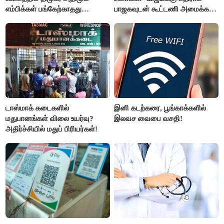
எம்பிக்கள் பங்கேற்காதது
பாஜகவுடன் கூட்டணி அமைக்க
வருத்தமளிக்கிறது- ப.சிதம்பரம்
திட்டம்
டாஸ்மாக் கடைகளில்
இனி கடற்கரை, பூங்காக்களில்
மதுபானங்கள் விலை உயர்வு?
இலவச வைபை வசதி!
அதிர்ச்சியில் மதுப் பிரியர்கள்!