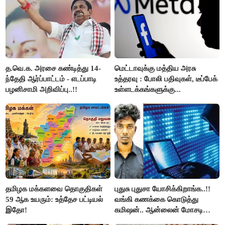
த.வெ.க. அரசை கண்டித்து 14-
மெட்டாவுக்கு மத்திய அரசு
ந்தேதி ஆர்ப்பாட்டம் - எடப்பாடி
உத்தரவு : போலி பதிவுகள், டீப்பேக்
பழனிசாமி அறிவிப்பு..!!
உள்ளடக்கங்களுக்கு...
தமிழக மக்களவை தொகுதிகள்
புதுசு புதுசா யோசிக்கிறாங்க..!!
59 ஆக உயரும்: உத்தேச பட்டியல்
வங்கி கணக்கை கொடுத்து
இதோ!
கமிஷன்.. ஆன்லைன் மோசடி
கும்பலுக்கு உதவிய வாலிபர்