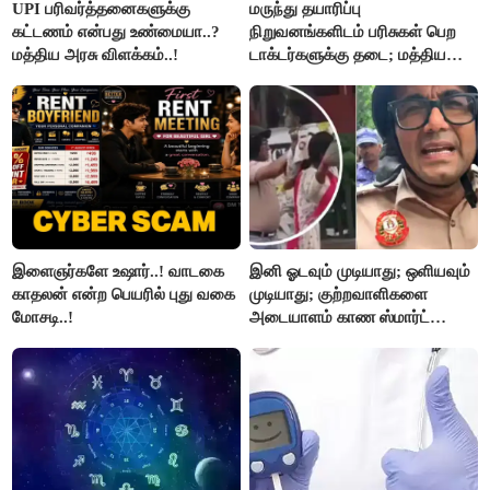
UPI பரிவர்த்தனைகளுக்கு
மருந்து தயாரிப்பு
கட்டணம் என்பது உண்மையா..?
நிறுவனங்களிடம் பரிசுகள் பெற
மத்திய அரசு விளக்கம்..!
டாக்டர்களுக்கு தடை; மத்திய
அரசு உத்தரவு..!
இளைஞர்களே உஷார்..! வாடகை
இனி ஓடவும் முடியாது; ஒளியவும்
காதலன் என்ற பெயரில் புது வகை
முடியாது; குற்றவாளிகளை
மோசடி..!
அடையாளம் காண ஸ்மார்ட்
கண்ணாடிகளை பயன்படுத்த
போலீசார் முடிவு..!