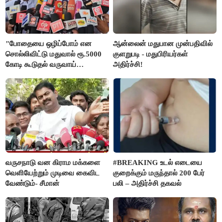
"போதையை ஒழிப்போம் என
ஆன்லைன் மதுபான முன்பதிவில்
சொல்லிவிட்டு மதுவால் ரூ.5000
குளறுபடி - மதுபிரியர்கள்
கோடி கூடுதல் வருவாய்
அதிர்ச்சி!
கிடைக்கும்னு சொல்றாங்க”-
மார்க்கண்டேயன்
வருசநாடு வன கிராம மக்களை
#BREAKING உடல் எடையை
வெளியேற்றும் முடிவை கைவிட
குறைக்கும் மருந்தால் 200 பேர்
வேண்டும்- சீமான்
பலி – அதிர்ச்சி தகவல்