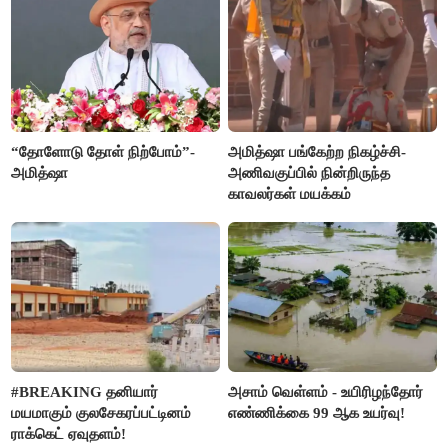
“தோளோடு தோள் நிற்போம்”-
அமித்ஷா பங்கேற்ற நிகழ்ச்சி-
அமித்ஷா
அணிவகுப்பில் நின்றிருந்த
காவலர்கள் மயக்கம்
#BREAKING தனியார்
அசாம் வெள்ளம் - உயிரிழந்தோர்
மயமாகும் குலசேகரப்பட்டினம்
எண்ணிக்கை 99 ஆக உயர்வு!
ராக்கெட் ஏவுதளம்!