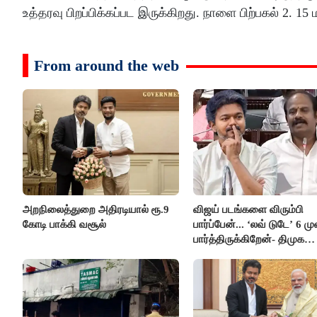
உத்தரவு பிறப்பிக்கப்பட இருக்கிறது. நாளை பிற்பகல் 2. 15
From around the web
அறநிலைத்துறை அதிரடியால் ரூ.9
விஜய் படங்களை விரும்பி
கோடி பாக்கி வசூல்
பார்ப்பேன்... ‘லவ் டுடே’ 6 ம
பார்த்திருக்கிறேன்- திமுக
எம்.எல்.ஏ.நெகிழ்ச்சி