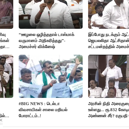
ிவு
“ஊழலை ஒழித்ததால் டாஸ்மாக்
இப்போது நடக்கும் ஆட்ச
ங்கள்
வருமானம் அதிகரித்தது”-
ஜெயலலிதா ஆட்சிதான்
லதா
அமைச்சர் விக்னேஷ்
சட்டமன்றத்தில் அமைச
அர்ஜுனா அதிரடி பேச்ச
#BIG NEWS : டெல்டா
அரசின் நிதி அரைகு
விவசாயிகள் சாலை மறியல்
உள்ளது... ரூ.832 கோடிய
ில்
போராட்டம்..!
அண்ணன் சீர்? ரகுபதி 