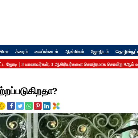
னிமா
க்ரைம்
லைப்ஸ்டைல்
ஆன்மிகம்
ஜோதிடம்
தொழில்நுட்
்றப்படுகிறதா?