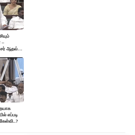
ியும்
 –
்சர் ஆதவ்
ு!
றையாக
ில் எப்படி
கேள்வி..?