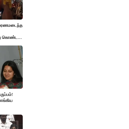
் மரணமடைந்த
்து கொண்ட
ுப்பம்!
ாங்கிய