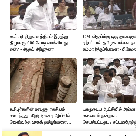
லாட்டரி நிறுவனத்திடம் இருந்து
CM விஜய்க்கு ஒரு தலைகுன
திமுக ரூ.900 கோடி வாங்கியது
ஏற்பட்டால் தமிழக மக்கள் நா
ஏன்? - ஆதவ் அர்ஜுனா
சும்மா இருப்போமா?- பிரேம
விஜயகாந்த்
தமிழர்களின் மரபணு ரகசியம்
யாருடைய ஆட்சியில் அம்மா
உடைந்தது! கீழடி டிஎன்ஏ ஆய்வில்
உணவகம் நன்றாக
வெளிவந்த உலகத் தமிழர்களை
செயல்பட்டது..? சட்டமன்றத்த
மெய்சிலிர்க்க வைக்கும் உண்மை!
நடந்த காரசார விவாதம்..!