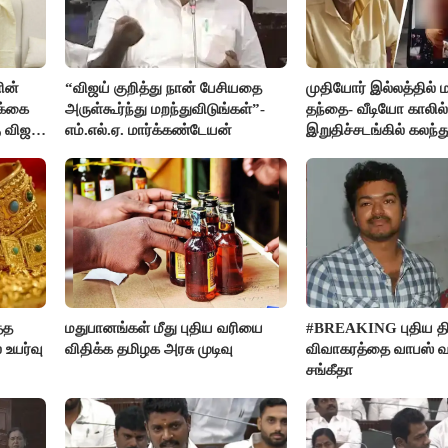
ின்
“விஜய் குறித்து நான் பேசியதை
முதியோர் இல்லத்தில
க்கை
அருள்கூர்ந்து மறந்துவிடுங்கள்”-
தந்தை- வீடியோ காலில்
 விஜய்
எம்.எல்.ஏ. மார்க்கண்டேயன்
இறுதிச்சடங்கில் கலந
மகள்கள்
்த
மதுபானங்கள் மீது புதிய வரியை
#BREAKING புதிய திர
 உயர்வு
விதிக்க தமிழக அரசு முடிவு
விவாகரத்தை வாபஸ் வ
சங்கீதா