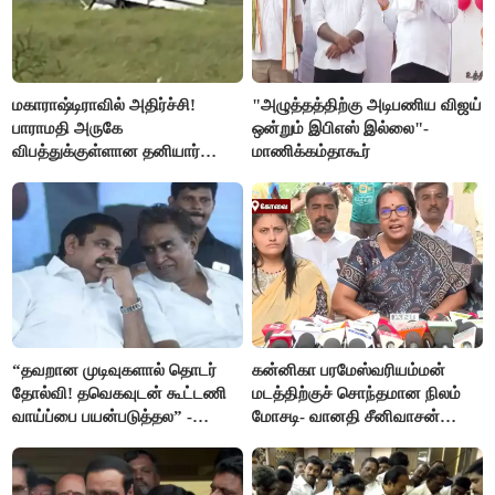
மகாராஷ்டிராவில் அதிர்ச்சி!
"அழுத்தத்திற்கு அடிபணிய விஜய்
பாராமதி அருகே
ஒன்றும் இபிஎஸ் இல்லை"-
விபத்துக்குள்ளான தனியார்
மாணிக்கம்தாகூர்
பயிற்சி விமானம்
“தவறான முடிவுகளால் தொடர்
கன்னிகா பரமேஸ்வரியம்மன்
தோல்வி! தவெகவுடன் கூட்டணி
மடத்திற்குச் சொந்தமான நிலம்
வாய்ப்பை பயன்படுத்தல” -
மோசடி- வானதி சீனிவாசன்
இபிஎஸ் மீது சரமாரி குற்றச்சாட்டு
கண்டனம்