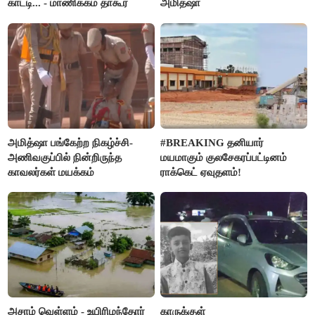
காட்டி... - மாணிக்கம் தாகூர்
அமித்ஷா
அமித்ஷா பங்கேற்ற நிகழ்ச்சி-
#BREAKING தனியார்
அணிவகுப்பில் நின்றிருந்த
மயமாகும் குலசேகரப்பட்டினம்
காவலர்கள் மயக்கம்
ராக்கெட் ஏவுதளம்!
அசாம் வெள்ளம் - உயிரிழந்தோர்
காருக்குள்