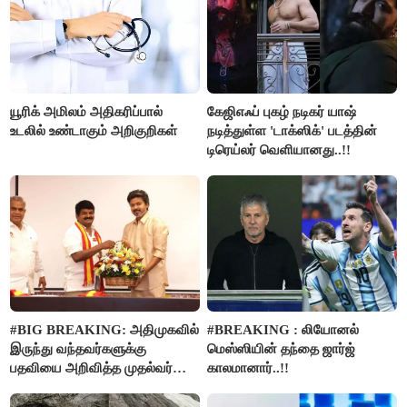
யூரிக் அமிலம் அதிகரிப்பால்
கேஜிஎஃப் புகழ் நடிகர் யாஷ்
உடலில் உண்டாகும் அறிகுறிகள்
நடித்துள்ள 'டாக்‌ஸிக்' படத்தின்
டிரெய்லர் வெளியானது..!!
#BIG BREAKING: அதிமுகவில்
#BREAKING : லியோனல்
இருந்து வந்தவர்களுக்கு
மெஸ்ஸியின் தந்தை ஜார்ஜ்
பதவியை அறிவித்த முதல்வர்
காலமானார்..!!
விஜய்..!!