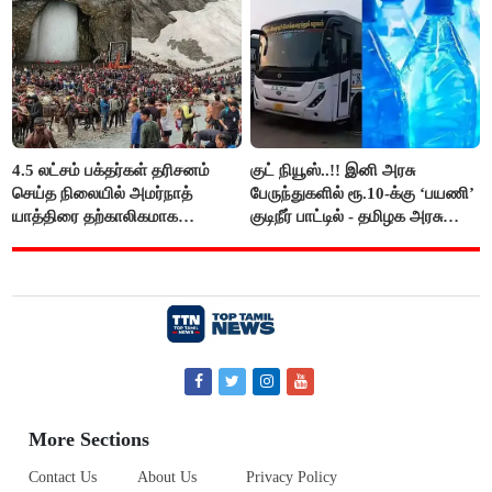
4.5 லட்சம் பக்தர்கள் தரிசனம்
குட் நியூஸ்..!! இனி அரசு
செய்த நிலையில் அமர்நாத்
பேருந்துகளில் ரூ.10-க்கு ‘பயணி’
யாத்திரை தற்காலிகமாக
குடிநீர் பாட்டில் - தமிழக அரசு
நிறுத்தம்..!!
அறிவிப்பு..!!
More Sections
Contact Us
About Us
Privacy Policy