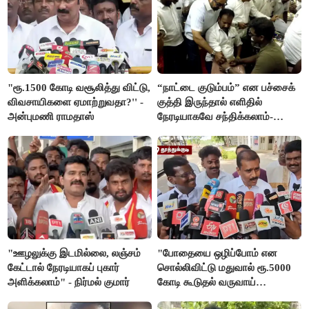
"ரூ.1500 கோடி வசூலித்து விட்டு,
“நாட்டை குடும்பம்” என பச்சைக்
விவசாயிகளை ஏமாற்றுவதா?'' -
குத்தி இருந்தால் எளிதில்
அன்புமணி ராமதாஸ்
நேரடியாகவே சந்திக்கலாம்-
சரத்குமார்
"ஊழலுக்கு இடமில்லை, லஞ்சம்
"போதையை ஒழிப்போம் என
கேட்டால் நேரடியாகப் புகார்
சொல்லிவிட்டு மதுவால் ரூ.5000
அளிக்கலாம்" - நிர்மல் குமார்
கோடி கூடுதல் வருவாய்
கிடைக்கும்னு சொல்றாங்க”-