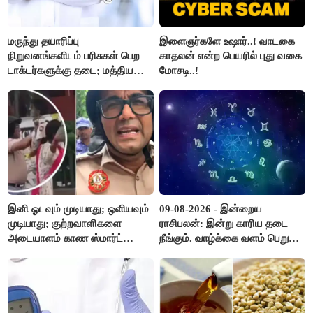
மருந்து தயாரிப்பு
இளைஞர்களே உஷார்..! வாடகை
நிறுவனங்களிடம் பரிசுகள் பெற
காதலன் என்ற பெயரில் புது வகை
டாக்டர்களுக்கு தடை; மத்திய
மோசடி..!
அரசு உத்தரவு..!
இனி ஓடவும் முடியாது; ஒளியவும்
09-08-2026 - இன்றைய
முடியாது; குற்றவாளிகளை
ராசிபலன்: இன்று காரிய தடை
அடையாளம் காண ஸ்மார்ட்
நீங்கும். வாழ்க்கை வளம் பெறும்.
கண்ணாடிகளை பயன்படுத்த
எதிரில் இருப்பவர்களை
போலீசார் முடிவு..!
எடைபோடுவது நல்லது..!