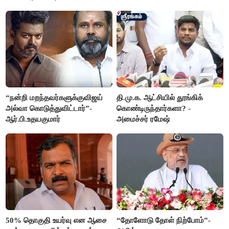
“நன்றி மறந்தவர்களுக்குவிஜய்
தி.மு.க. ஆட்சியில் தூங்கிக்
அல்வா கொடுத்துவிட்டார்”-
கொண்டிருந்தார்களா? -
ஆர்.பி.உதயகுமார்
அமைச்சர் ரமேஷ்
50% தொகுதி உயர்வு என ஆசை
“தோளோடு தோள் நிற்போம்”-