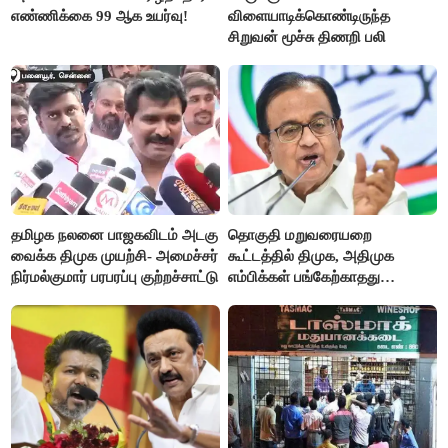
எண்ணிக்கை 99 ஆக உயர்வு!
விளையாடிக்கொண்டிருந்த
சிறுவன் மூச்சு திணறி பலி
தமிழக நலனை பாஜகவிடம் அடகு
தொகுதி மறுவரையறை
வைக்க திமுக முயற்சி- அமைச்சர்
கூட்டத்தில் திமுக, அதிமுக
நிர்மல்குமார் பரபரப்பு குற்றச்சாட்டு
எம்பிக்கள் பங்கேற்காதது
வருத்தமளிக்கிறது- ப.சிதம்பரம்