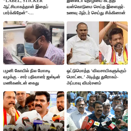
“LABEL, STICKER
இன்ஸ்டா தோழியை கடத்தி
ஆட்சியாகத்தான் இதைப்
வன்கொடுமை செய்த இளைஞர்-
பார்க்கிறேன்”-
உணவு ஆர்டர் செய்து சிக்கினான்
எம்.ஆர்.கே.பன்னீர்செல்வம்
பழனி கோயில் நில மோசடி
ஒட்டுமொத்த ‘விவசாயிகளுக்கும்
வழக்கு - சார் பதிவாளர் ஜஸ்டின்
மொட்டை’ அடித்து துரோகம்-
மணிகண்டன் கைது
அப்பாவு விமர்சனம்