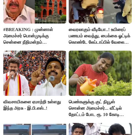
#BREAKING : முன்னாள்
வைரலாகும் வீடியோ..! உயிரைப்
அமைச்சர் பொன்முடிக்கு
பணயம் வைத்து, பைக்கை ஓட்டிக்
சென்னை நீதிமன்றம்
கொண்டே லேப்டாப்பில் வேலை
பிடிவாரண்ட்..!
பார்த்த நபர்..!
விவசாயிகளை ஏமாற்றி உள்ளது
பெண்களுக்கு குட் நியூஸ்
இந்த அரசு - இ.பி.எஸ்..!
சொன்ன அமைச்சர்... வீட்டில்
தோட்டம் போட ரூ. 10 கோடி
நிதி..!