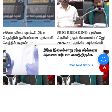
தவெக-வினர் ஷாக்..!! அரசு
#BIG BREAKING : தவெக
பேருந்தில் ஒளிபரப்பான ‘தக்காளி
அரசின் முதல் வேளாண் பட்ஜெட்
வெற்றிக் கழகம்’..!!
2026-27 : முக்கிய அம்சங்கள் ஓர்
பார்வை..!
“நிதி நிலைமை சரியான பிறகு
மற்ற திட்டங்கள் அறிவிக்கப்படும்”-
அமைச்சர் நிர்மல்குமார் விளக்கம்
#BREAKING : போர்வெல் –
#JUST IN : ‘விவசாயம் காக்க’
கிணறு அமைக்க
‘வெற்றி வான்மகள்’ திட்டம்
மானியம்..! 1000
உருவாக்கப்படும்..!
விவசாயிகளுக்கு மானியத்தில்