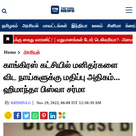
தமிழகம்
அரசியல்
மாவட்டங்கள்
இந்தியா
உலகம்
சினிமா
க்ரைம
Home
அரசியல்
காங்கிரஸ் கட்சியில் மனிதர்களை
விட நாய்களுக்கு மதிப்பு அதிகம்...
ஹிமாந்தா பிஸ்வா சர்மா
By
Nov 29, 2022, 06:00 IST
12:30:39 AM
KRISHNA G