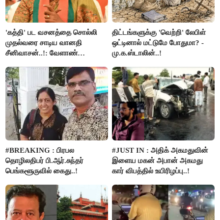
'கத்தி' பட வசனத்தை சொல்லி
திட்டங்களுக்கு 'வெற்றி' லேபிள்
முதல்வரை சாடிய வானதி
ஒட்டினால் மட்டுமே போதுமா? -
சீனிவாசன்..!: வேளாண்
மு.க.ஸ்டாலின்..!
பட்ஜெட்டுக்கு பாஜக கடும்
எதிர்ப்பு!
#BREAKING : பிரபல
#JUST IN : அதிக் அகமதுவின்
தொழிலதிபர் பி.ஆர்.சுந்தர்
இளைய மகன் அபான் அகமது
பெங்களூருவில் கைது..!
கார் விபத்தில் உயிரிழப்பு..!