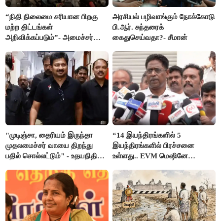
“நிதி நிலைமை சரியான பிறகு
அரசியல் பழிவாங்கும் நோக்கோடு
மற்ற திட்டங்கள்
பி.ஆர். சுந்தரைக்
அறிவிக்கப்படும்”- அமைச்சர்
கைதுசெய்வதா?- சீமான்
நிர்மல்குமார் விளக்கம்
"முடிஞ்சா, தைரியம் இருந்தா
“14 இயந்திரங்களில் 5
முதலமைச்சர் வாயை திறந்து
இயந்திரங்களில் பிரச்சனை
பதில் சொல்லட்டும்" - உதயநிதி
உள்ளது.. EVM மெஷினே
ஸ்டாலின்
பிரச்சனையா இருக்கு”- என்.ஆர்.
இளங்கோ