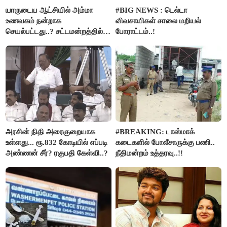
யாருடைய ஆட்சியில் அம்மா
#BIG NEWS : டெல்டா
உணவகம் நன்றாக
விவசாயிகள் சாலை மறியல்
செயல்பட்டது..? சட்டமன்றத்தில்
போராட்டம்..!
நடந்த காரசார விவாதம்..!
அரசின் நிதி அரைகுறையாக
#BREAKING: டாஸ்மாக்
உள்ளது... ரூ.832 கோடியில் எப்படி
கடைகளில் போலீசாருக்கு பணி..
அண்ணன் சீர்? ரகுபதி கேள்வி..?
நீதிமன்றம் உத்தரவு..!!