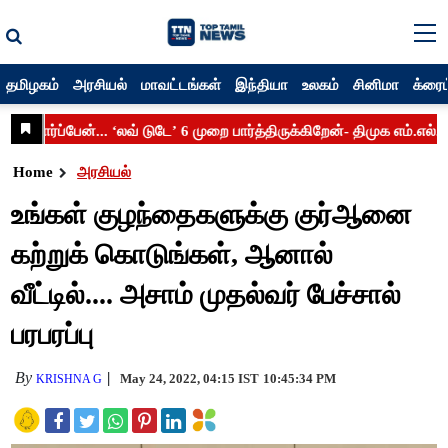
தமிழகம்
அரசியல்
மாவட்டங்கள்
இந்தியா
உலகம்
சினிமா
க்ரைம
Home
அரசியல்
உங்கள் குழந்தைகளுக்கு குர்ஆனை
கற்றுக் கொடுங்கள், ஆனால்
வீட்டில்.... அசாம் முதல்வர் பேச்சால்
பரபரப்பு
By
May 24, 2022, 04:15 IST
10:45:34 PM
KRISHNA G