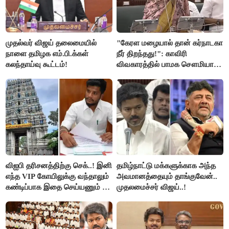
முதல்வர் விஜய் தலைமையில்
"கேரள மழையால் தான் கர்நாடகா
நாளை தமிழக எம்.பி.க்கள்
நீர் திறந்தது!": காவிரி
கலந்தாய்வு கூட்டம்!
விவகாரத்தில் பாமக சௌமியா
அன்புமணி சாடல்!
விஐபி தரிசனத்திற்கு செக்..! இனி
தமிழ்நாட்டு மக்களுக்காக அந்த
எந்த VIP கோயிலுக்கு வந்தாலும்
அவமானத்தையும் தாங்குவேன்..
கண்டிப்பாக இதை செய்யணும் -
முதலமைச்சர் விஜய்..!
அமைச்சர் ரமேஷ்..!