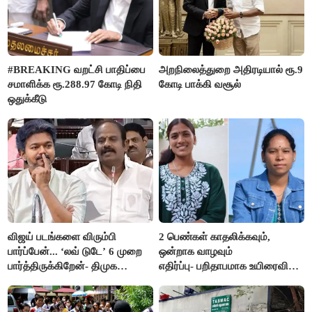
#BREAKING வறட்சி பாதிப்பை
அறநிலைத்துறை அதிரடியால் ரூ.9
சமாளிக்க ரூ.288.97 கோடி நிதி
கோடி பாக்கி வசூல்
ஒதுக்கீடு
விஜய் படங்களை விரும்பி
2 பெண்கள் காதலிக்கவும்,
பார்ப்பேன்... ‘லவ் டுடே’ 6 முறை
ஒன்றாக வாழவும்
பார்த்திருக்கிறேன்- திமுக
எதிர்ப்பு- பறிதாபமாக உயிரைவிட்ட
எம்.எல்.ஏ.நெகிழ்ச்சி
ஜோடி