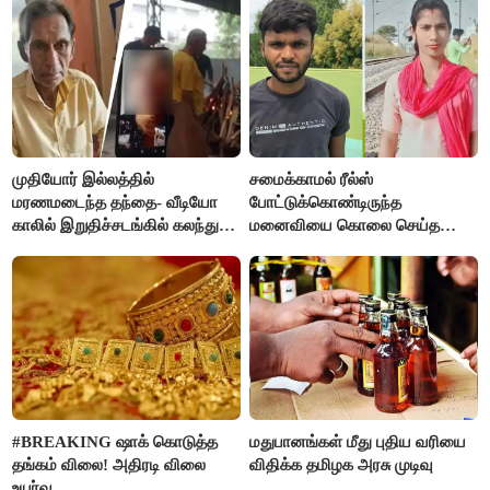
முதியோர் இல்லத்தில்
சமைக்காமல் ரீல்ஸ்
மரணமடைந்த தந்தை- வீடியோ
போட்டுக்கொண்டிருந்த
காலில் இறுதிச்சடங்கில் கலந்து
மனைவியை கொலை செய்த
கொண்ட மகள்கள்
கணவர்!
#BREAKING ஷாக் கொடுத்த
மதுபானங்கள் மீது புதிய வரியை
தங்கம் விலை! அதிரடி விலை
விதிக்க தமிழக அரசு முடிவு
உயர்வு