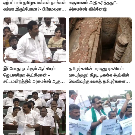
ஏற்பட்டால் தமிழக மக்கள் நாங்கள்
வருமானம் அதிகரித்தது”-
சும்மா இருப்போமா?- பிரேமலதா
அமைச்சர் விக்னேஷ்
விஜயகாந்த்
இப்போது நடக்கும் ஆட்சியும்
தமிழர்களின் மரபணு ரகசியம்
ஜெயலலிதா ஆட்சிதான் –
உடைந்தது! கீழடி டிஎன்ஏ ஆய்வில்
சட்டமன்றத்தில் அமைச்சர் ஆதவ்
வெளிவந்த உலகத் தமிழர்களை
அர்ஜுனா அதிரடி பேச்சு!
மெய்சிலிர்க்க வைக்கும் உண்மை!