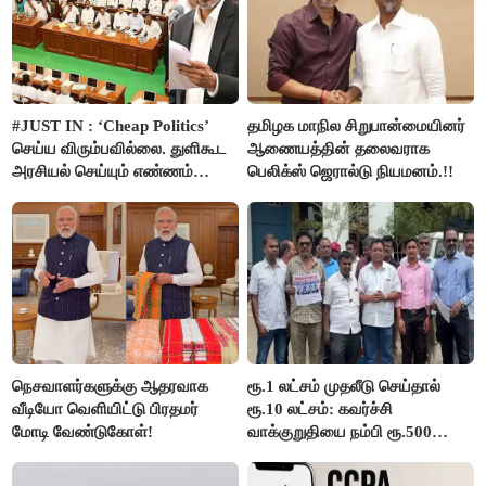
#JUST IN : ‘Cheap Politics’
தமிழக மாநில சிறுபான்மையினர்
செய்ய விரும்பவில்லை. துளிகூட
ஆணையத்தின் தலைவராக
அரசியல் செய்யும் எண்ணம்
பெலிக்ஸ் ஜெரால்டு நியமனம்.!!
இல்லை - உதயநிதிக்கு முதல்வர்
விஜய் பதில்!
நெசவாளர்களுக்கு ஆதரவாக
ரூ.1 லட்சம் முதலீடு செய்தால்
வீடியோ வெளியிட்டு பிரதமர்
ரூ.10 லட்சம்: கவர்ச்சி
மோடி வேண்டுகோள்!
வாக்குறுதியை நம்பி ரூ.500
கோடியை இழந்த திருப்பூர்
மக்கள்!