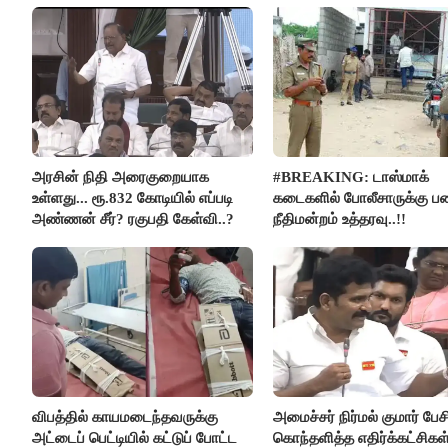
அர்ஜுனா அதிரடி பேச்சு!
மெய்சிலிர்க்க வைக்கும் உண
அரசின் நிதி அரைகுறையாக
#BREAKING: டாஸ்மாக்
உள்ளது... ரூ.832 கோடியில் எப்படி
கடைகளில் போலீசாருக்கு பண
அண்ணன் சீர்? ரகுபதி கேள்வி..?
நீதிமன்றம் உத்தரவு..!!
விபத்தில் காயமடைந்தவருக்கு
அமைச்சர் நிர்மல் குமார் பேச
அட்டைப் பெட்டியில் கட்டுப் போட்ட
கொந்தளித்த எதிர்க்கட்சிகள்