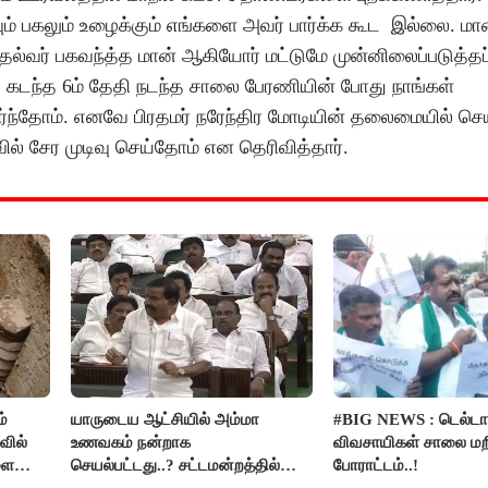
ும் பகலும் உழைக்கும் எங்களை அவர் பார்க்க கூட இல்லை. மாண
முதல்வர் பகவந்த்த மான் ஆகியோர் மட்டுமே முன்னிலைப்படுத்தப்
ல், கடந்த 6ம் தேதி நடந்த சாலை பேரணியின் போது நாங்கள்
ர்ந்தோம். எனவே பிரதமர் நரேந்திர மோடியின் தலைமையில் செய
ல் சேர முடிவு செய்தோம் என தெரிவித்தார்.
்
யாருடைய ஆட்சியில் அம்மா
#BIG NEWS : டெல்டா
வில்
உணவகம் நன்றாக
விவசாயிகள் சாலை மற
ளை
செயல்பட்டது..? சட்டமன்றத்தில்
போராட்டம்..!