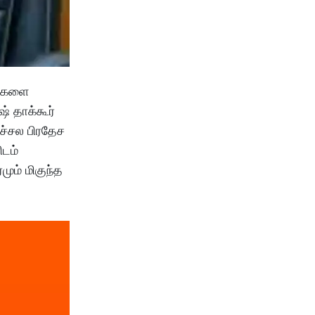
ங்களை
் தாக்கூர்
ாச்சல பிரதேச
ிடம்
ும் மிகுந்த