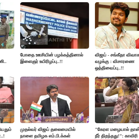
்மை!
நடந்த காரசார விவாதம்..!
போதை ஊசியின் பழக்கத்தினால்
விஜய் - சங்கீதா விவாக
ி..
இளைஞர் உயிரிழப்பு..!!
வழக்கு : விசாரணை
ஒத்திவைப்பு..!!
ியதும்
முதல்வர் விஜய் தலைமையில்
"கேரள மழையால் தான்
..!
நாளை தமிழக எம்.பி.க்கள்
நீர் திறந்தது!": காவிரி