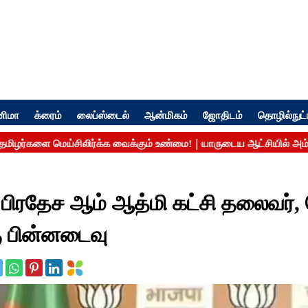
னிமா
க்ரைம்
லைப்ஸ்டைல்
ஆன்மிகம்
ஜோதிடம்
தொழில்நுட்
பிரதேச ஆம் ஆத்மி கட்சி தலைவர்,
கு பின்னடைவு