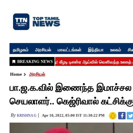
தமிழகம்
அரசியல்
மாவட்டங்கள்
இந்தியா
உலகம்
சி
Home
அரசியல்
பா.ஜ.க.வில் இணைந்த இமாச்சல 
செயலாளர்.. கெஜ்ரிவால் கட்சிக்
By
Apr 10, 2022, 05:00 IST
11:30:22 PM
KRISHNA G