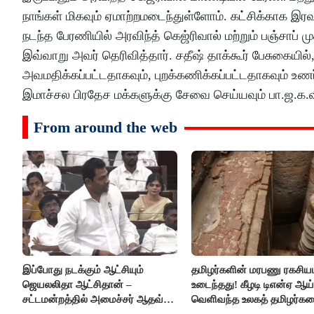
நாங்கள் மிகவும் ஏமாற்றமடைந்துள்ளோம். கட்சிக்காக இரவ
நடந்த பேரணியில் அரவிந்த் கெஜ்ரிவால் மற்றும் பஞ்சாப் 
இவ்வாறு அவர் தெரிவித்தார். சதீஷ் தாக்கூர் பேசுகையி
அவமதிக்கப்பட்டதாகவும், புறக்கணிக்கப்பட்டதாகவும் உண
இமாச்சல பிரதேச மக்களுக்கு சேவை செய்யவும் பா.ஜ.க.வி
From around the web
இப்போது நடக்கும் ஆட்சியும்
தமிழர்களின் மரபணு ரகசியம
ஜெயலலிதா ஆட்சிதான் –
உடைந்தது! கீழடி டிஎன்ஏ ஆய்
சட்டமன்றத்தில் அமைச்சர் ஆதவ்
வெளிவந்த உலகத் தமிழர்க