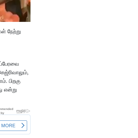
ள் நேற்று
டப்பேரவை
ெஜ்ரிவாலும்,
ம். பிறகு
ு என்று