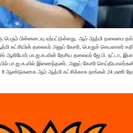
க்கு பெரும் பின்னடைவு ஏற்பட்டுள்ளது. ஆம் ஆத்மி தலைமை த
த்மி கட்சியின் தலைவர் அனுப் கேசரி, பொதுச் செயலாளர் சதீஷ
சிங் ஆகியோர் பா.ஜ.க.வின் தேசிய தலைவர் ஜே.பி. நட்டா, இம
ில் பா.ஜ.க.வில் இணைந்தனர். அனுப் கேசரி செய்தியாளர்கள
 8 ஆண்டுகளாக ஆம் ஆத்மி கட்சிக்காக நாங்கள் 24 மணி நேரம