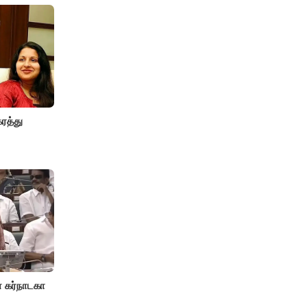
ரத்து
 கர்நாடகா