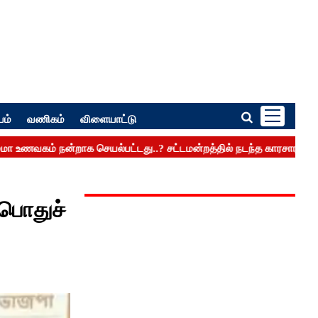
பம்
வணிகம்
விளையாட்டு
 பொதுச்