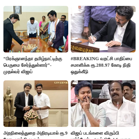
ரஜினிகாந்த்
“பிரக்ஞானந்தா தமிழ்நாட்டிற்கு
#BREAKING வறட்சி பாதிப்பை
பெருமை சேர்த்துள்ளார்”-
சமாளிக்க ரூ.288.97 கோடி நிதி
முதல்வர் விஜய்
ஒதுக்கீடு
அறநிலைத்துறை அதிரடியால் ரூ.9
விஜய் படங்களை விரும்பி