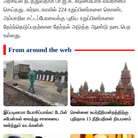
அரசியல் நடத்துவதாக பா.ஜ.க. கடுமையாக விமர்சனம்
செய்தது. கர்நாடகாவில் 224 உறுப்பினர்களை கொண்ட
அம்மாநில சட்டப்பேரவைக்கு புதிய உறுப்பினர்களை
தேர்ந்தெடுப்பதற்கான தேர்தல் அடுத்த ஆண்டு நடைபெற
உள்ளது.
From around the web
இப்படிலாமா யோசிப்பாங்க! டேபிள்
சென்னை உயர்நீதிமன்றத்திற்கு
ஃபேன்கள் வைத்து சாலையை
புதிதாக 15 நீதிபதிகள் நியமனம்
உலர்த்தும் வடக்கன்ஸ்