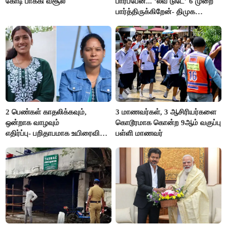
கோடி பாக்கி வசூல்
பார்ப்பேன்... ‘லவ் டுடே’ 6 முறை
பார்த்திருக்கிறேன்- திமுக
எம்.எல்.ஏ.நெகிழ்ச்சி
2 பெண்கள் காதலிக்கவும்,
3 மாணவர்கள், 3 ஆசிரியர்களை
ஒன்றாக வாழவும்
கொடூரமாக கொன்ற 9ஆம் வகுப்பு
எதிர்ப்பு- பறிதாபமாக உயிரைவிட்ட
பள்ளி மாணவர்
ஜோடி