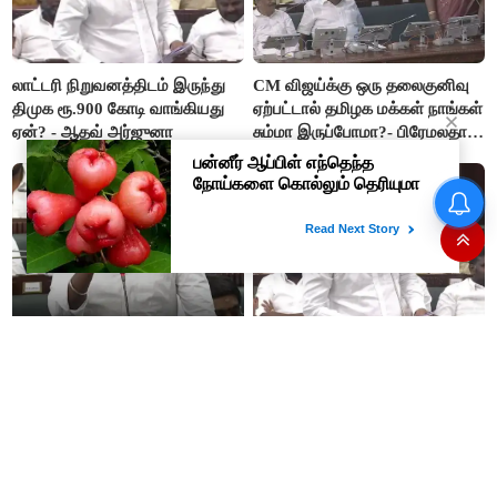
லாட்டரி நிறுவனத்திடம் இருந்து
CM விஜய்க்கு ஒரு தலைகுனிவு
திமுக ரூ.900 கோடி வாங்கியது
ஏற்பட்டால் தமிழக மக்கள் நாங்கள்
ஏன்? - ஆதவ் அர்ஜுனா
சும்மா இருப்போமா?- பிரேமலதா
விஜயகாந்த்
“ஊழலை ஒழித்ததால் டாஸ்மாக்
இப்போது நடக்கும் ஆட்சியும்
வருமானம் அதிகரித்தது”-
ஜெயலலிதா ஆட்சிதான் –
அமைச்சர் விக்னேஷ்
சட்டமன்றத்தில் அமைச்சர் ஆதவ்
அர்ஜுனா அதிரடி பேச்சு!